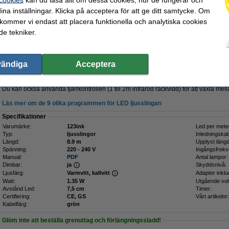
armvit | 8.9m | 80 lampor
ina inställningar. Klicka på acceptera för att ge ditt samtycke. Om
 kommer vi endast att placera funktionella och analytiska cookies
Unik produkt! Både kallvit och varmvit i en ljusslinga
e tekniker.
Med denna LED ljusslingan från varumärket 123ink kan man enkelt växla mellan var
kan du enkelt göra med den medföljande fjärrkontrollen. Den 8,9m långa sladden 
och en startkabel på 3m. Totalt har den 80 dimbara lampor.
LED-lamporna (1,35W) sitter på en mörkgrön sladd. De sitter 13 lampor per meter 
vändiga
Acceptera
7,5cm från varandra. Med ljusslingan kan du lysa upp ett staket, balkongräcke eller 
Ljusslingan fungerar både inomhus och utomhus. Den passar perfekt att använda
Du kan också använda fjärrkontrollen (1 till 2m infraröd räckvidd) för att växla mel
Läs mer om de 9 olika programmen för LED ljusslingan
Specifikationer
Varumärke:
123ink
Led per mete
Typ:
ljusslingor
Inledningskab
Längd:
8.9 m
Upplyst längd
Spänning:
220 - 240 V
Ingångsfrekv
Manual:
PDF
Antal lampor:
Dimbar:
ja
Skyddsnivå:
Ljusfärg:
Varmvitt, kallvitt
Adapter inklu
Watt:
1.35 W
Utgående volt
Avstånd Led:
7,5 cm
Timer:
Certifiering:
CE, GS
Vårt artikelnr:
Kabelfärg:
grön
Glöm inte att beställa grenuttag och förlängningssladd!