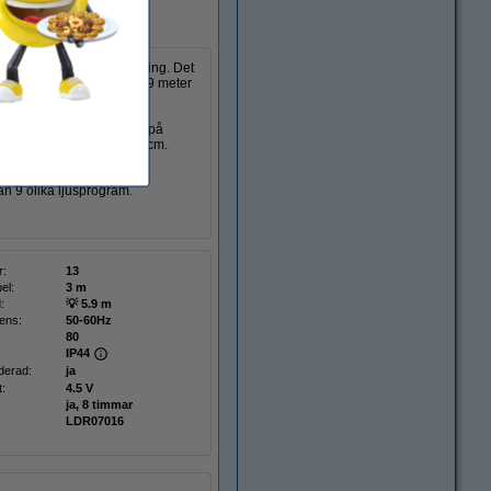
mvit eller kallvit belysning. Det
har en belyst längd på 5,9 meter
och alla med ett avstånd på
en ett träd på 50 till 100cm.
 som Julbelysning.
lan 9 olika ljusprogram.
r:
13
el:
3 m
:
💡 5.9 m
ens:
50-60Hz
80
IP44
derad:
ja
:
4.5 V
ja, 8 timmar
LDR07016