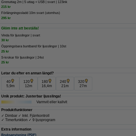
Grenuttag 2m | 5 uttag + USB | svart | 123ink
215 kr
​​​​​​​​​​​​​​​​​​​​​Förlängningssladd 10m svart (utomhus)
295 kr
Glöm inte att beställa!
Vinda för ljusslingor | svart
30 kr
Öppningsbara buntband för ljusslingor | 10st
25 kr
S-krokar för ljusslingor | 24st
25 kr
Letar du efter en annan längd?
40
120
180
240
320
5,9m
12m
16,4m
21m
27m
Unik produkt: Justerbar ljusslinga!
Varmvit eller kallvit
Produktfunktioner
✓ Dimbar ✓ Inkl. Fjärrkontroll
✓ Timerfunktion ✓ 9 ljusprogram
Extra information
Bruksanvisning (PDF)