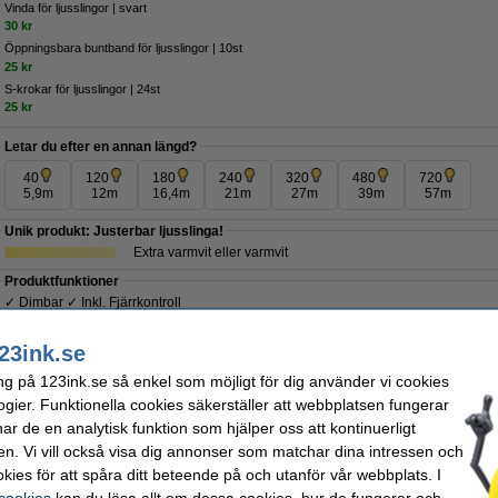
Vinda för ljusslingor | svart
30 kr
Öppningsbara buntband för ljusslingor | 10st
25 kr
S-krokar för ljusslingor | 24st
25 kr
Letar du efter en annan längd?
40
120
180
240
320
480
720
5,9m
12m
16,4m
21m
27m
39m
57m
Unik produkt: Justerbar ljusslinga!
Extra varmvit eller varmvit
Produktfunktioner
✓ Dimbar ✓ Inkl. Fjärrkontroll
✓ Timerfunktion ✓ 9 ljusprogram
23ink.se
Extra information
Bruksanvisning (PDF)
ng på 123ink.se så enkel som möjligt för dig använder vi cookies
ogier. Funktionella cookies säkerställer att webbplatsen fungerar
Beställ nu så skickar vi idag!
r de en analytisk funktion som hjälper oss att kontinuerligt
110 kr
en. Vi vill också visa dig annonser som matchar dina intressen och
8 kr Exkl. 25% Moms
kies för att spåra ditt beteende på och utanför vår webbplats. I
 cookies
kan du läsa allt om dessa cookies, hur de fungerar och