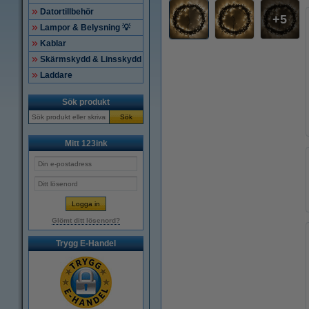
Datortillbehör
5
Lampor & Belysning 💡
Kablar
Skärmskydd & Linsskydd
Laddare
Sök produkt
Sök
Mitt 123ink
Glömt ditt lösenord?
Trygg E-Handel