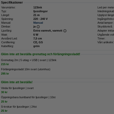
Specifikationer
Varumärke:
123ink
Led per mete
Typ:
ljusslingor
Inledningskab
Längd:
21 m
Upplyst längd
Spänning:
220 - 240 V
Ingångsfrekv
Manual:
Manual
Antal lampor:
Dimbar:
ja
Skyddsnivå:
Ljusfärg:
Extra varmvit, varmvit
Adapter inklu
Watt:
6 W
Utgående volt
Avstånd Led:
7,5 cm
Timer:
Certifiering:
CE, GS
Vårt artikelnr:
Kabelfärg:
grön
Glöm inte att beställa grenuttag och förlängningssladd!
Grenuttag 2m | 5 uttag + USB | svart | 123ink
215 kr
​​​​​​​​​​​​​​​​​​​​​Förlängningssladd 10m svart (utomhus)
295 kr
Glöm inte att beställa!
Vinda för ljusslingor | svart
30 kr
Öppningsbara buntband för ljusslingor | 10st
25 kr
S-krokar för ljusslingor | 24st
25 kr