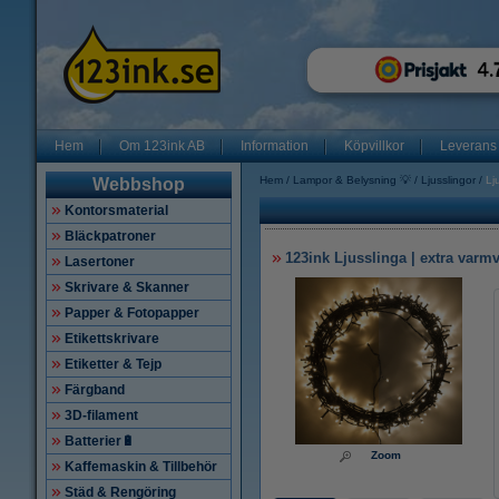
Hem
Om 123ink AB
Information
Köpvillkor
Leverans
Hem
Lampor & Belysning 💡
Ljusslingor
Lj
Webbshop
Kontorsmaterial
Bläckpatroner
123ink Ljusslinga | extra varmv
Lasertoner
Skrivare & Skanner
Papper & Fotopapper
Etikettskrivare
Etiketter & Tejp
Färgband
3D-filament
Batterier🔋
Zoom
Kaffemaskin & Tillbehör
Städ & Rengöring