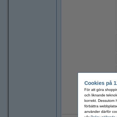
Cookies på 1
För att göra shoppi
och liknande teknol
korrekt. Dessutom ha
förbättra webbplats
8
använder därför coo
vår
Policy gällande