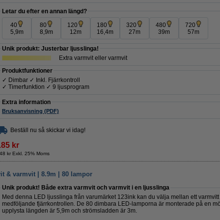
Letar du efter en annan längd?
40
80
120
180
320
480
720
5,9m
8,9m
12m
16,4m
27m
39m
57m
Unik produkt: Justerbar ljusslinga!
Extra varmvit eller varmvit
Produktfunktioner
✓ Dimbar ✓ Inkl. Fjärrkontroll
✓ Timerfunktion ✓ 9 ljusprogram
Extra information
Bruksanvisning (PDF)
Beställ nu så skickar vi idag!
185 kr
48 kr Exkl. 25% Moms
it & varmvit | 8.9m | 80 lampor
Unik produkt! Både extra varmvit och varmvit i en ljusslinga
Med denna LED ljusslinga från varumärket 123ink kan du välja mellan ett varmvitt e
medföljande fjärrkontrollen. De 80 dimbara LED-lamporna är monterade på en mö
upplysta längden är 5,9m och strömsladden är 3m.