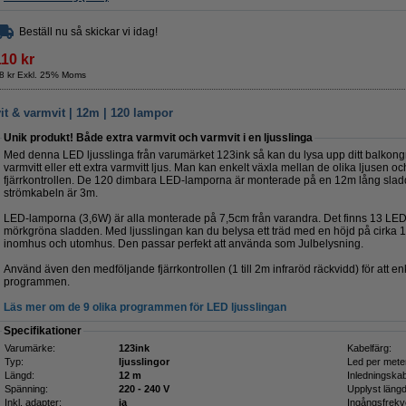
Beställ nu så skickar vi idag!
110 kr
8 kr Exkl. 25% Moms
it & varmvit | 12m | 120 lampor
Unik produkt! Både extra varmvit och varmvit i en ljusslinga
Med denna LED ljusslinga från varumärket 123ink så kan du lysa upp ditt balkongrä
varmvitt eller ett extra varmvitt ljus. Man kan enkelt växla mellan de olika ljusen
fjärrkontrollen. De 120 dimbara LED-lamporna är monterade på en 12m lång slad
strömkabeln är 3m.
LED-lamporna (3,6W) är alla monterade på 7,5cm från varandra. Det finns 13 LED
mörkgröna sladden. Med ljusslingan kan du belysa ett träd med en höjd på cirka 
inomhus och utomhus. Den passar perfekt att använda som Julbelysning.
Använd även den medföljande fjärrkontrollen (1 till 2m infraröd räckvidd) för att enk
programmen.
Läs mer om de 9 olika programmen för LED ljusslingan
Specifikationer
Varumärke:
123ink
Kabelfärg:
Typ:
ljusslingor
Led per mete
Längd:
12 m
Inledningskab
Spänning:
220 - 240 V
Upplyst längd
Inkl. adapter:
ja
Ingångsfrekv