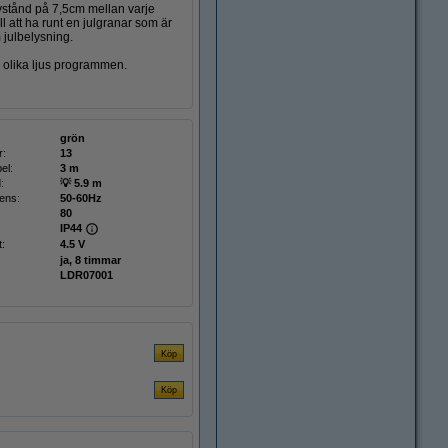
vstånd på 7,5cm mellan varje
 att ha runt en julgranar som är
 julbelysning.
e olika ljus programmen.
grön
r:
13
el:
3 m
:
💡 5.9 m
ens:
50-60Hz
80
IP44
:
4.5 V
ja, 8 timmar
LDR07001