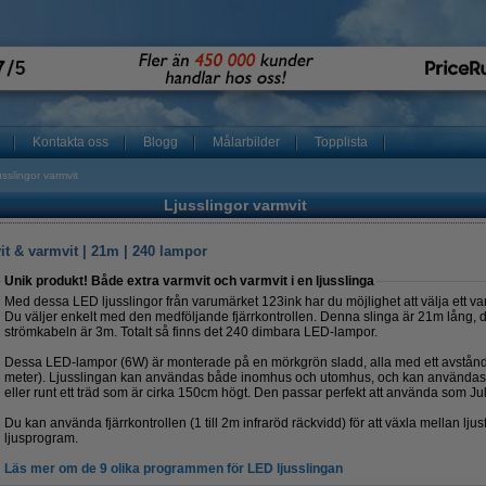
Kontakta oss
Blogg
Målarbilder
Topplista
usslingor varmvit
Ljusslingor varmvit
it & varmvit | 21m | 240 lampor
Unik produkt! Både extra varmvit och varmvit i en ljusslinga
Med dessa LED ljusslingor från varumärket 123ink har du möjlighet att välja ett varmv
Du väljer enkelt med den medföljande fjärrkontrollen. Denna slinga är 21m lång,
strömkabeln är 3m. Totalt så finns det 240 dimbara LED-lampor.
Dessa LED-lampor (6W) är monterade på en mörkgrön sladd, alla med ett avstånd
meter). Ljusslingan kan användas både inomhus och utomhus, och kan användas ru
eller runt ett träd som är cirka 150cm högt. Den passar perfekt att använda som Ju
Du kan använda fjärrkontrollen (1 till 2m infraröd räckvidd) för att växla mellan ljusf
ljusprogram.
Läs mer om de 9 olika programmen för LED ljusslingan