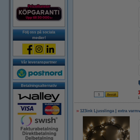
Följ oss på sociala
medier!
Vår leveranspartner
Betalningsalternativ
1
123ink Ljusslinga | extra varmv