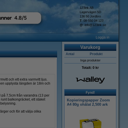
123ink AB
Lagervägen 5D
136 50 Jordbro
T
: 08-550 04 123
@
:
info@123ink.se
Logga in
Varukorg
Antal
Produkt
Inga produkter
Totalt:
0 kr
itt och ett extra varmvitt ljus.
 den upplysta längden är 18m och
Fynd!
 på 7,5cm från varandra (13 per
nt balkongräcket, ett staket
Kopieringspapper Zoom
lbelysning.
A4 80g ohålat 2,500 ark
ärger och för att välja olika