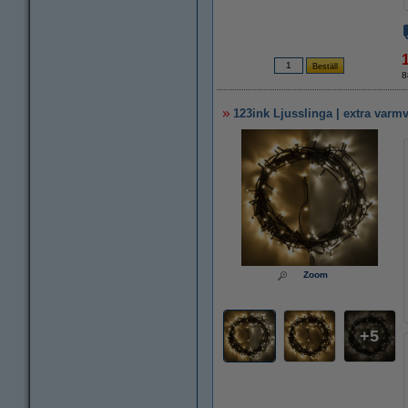
8
123ink Ljusslinga | extra varmv
Zoom
5