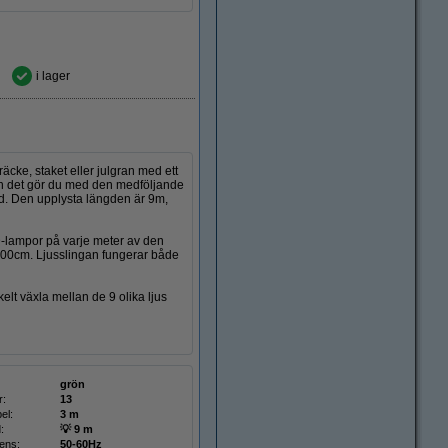
i lager
cke, staket eller julgran med ett
 och det gör du med den medföljande
d. Den upplysta längden är 9m,
-lampor på varje meter av den
100cm. Ljusslingan fungerar både
elt växla mellan de 9 olika ljus
grön
r:
13
el:
3 m
:
💡 9 m
ens:
50-60Hz