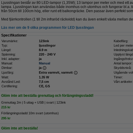
Ljusslingan består av 80 LED-lampor (1,35W); 13 lampor per meter och med ett a
lampa. Ljusslingan kan användas både inomhus och utomhus och fungerar bl.a. till
från 50cm till 100cm hög, eller runt ett balkongräcke. Den passar även perfekt som
Med fjärrkontrollen (1 till 2m infraröd räckvidd) kan du även enkelt växla mellan d
Läs mer om de 9 olika programmen för LED ljusslingan
Specifikationer
Varumärke:
123ink
Kabelfärg:
Typ:
ljusslingor
Led per mete
Längd:
8.9 m
Inledningskab
Spänning:
220 - 240 V
Upplyst längd
Inkl. adapter:
ja
Ingångsfrekv
Manual:
Manual
Antal lampor:
Dimbar:
ja
Skyddsnivå:
Ljusfärg:
Extra varmvit, varmvit
Utgående volt
Watt:
1.35 W
Timer:
Avstånd Led:
7,5 cm
Vårt artikelnr:
Certifiering:
CE, GS
Glöm inte att beställa grenuttag och förlängningssladd!
Grenuttag 2m | 5 uttag + USB | svart | 123ink
215 kr
​​​​​​​​​​​​​​​​​​​​​Förlängningssladd 10m svart (utomhus)
295 kr
Glöm inte att beställa!