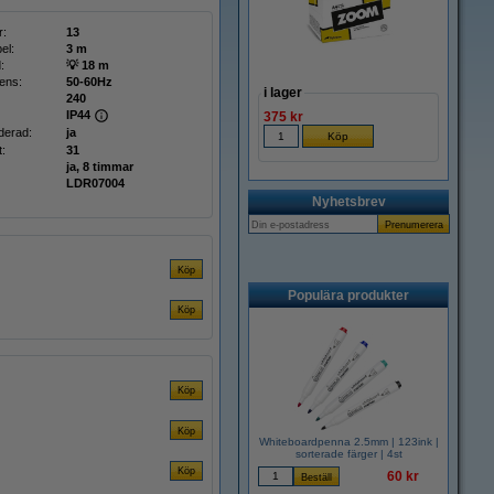
r:
13
el:
3 m
:
💡 18 m
ens:
50-60Hz
i lager
240
IP44
375 kr
derad:
ja
:
31
ja, 8 timmar
LDR07004
Nyhetsbrev
Populära produkter
Whiteboardpenna 2.5mm | 123ink |
sorterade färger | 4st
60 kr