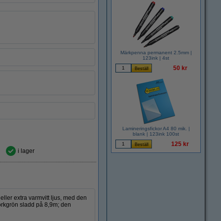
Märkpenna permanent 2.5mm |
123ink | 4st
50 kr
Lamineringsfickor A4 80 mik. |
blank | 123ink 100st
125 kr
i lager
ller extra varmvitt ljus, med den
rkgrön sladd på 8,9m; den