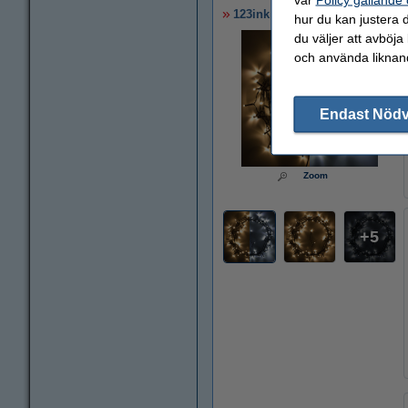
123ink Ljusslinga | kallvit & v
hur du kan justera d
du väljer att avböja
och använda liknand
Endast Nöd
Zoom
5