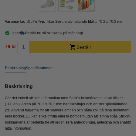
Varumärke:
Stick'n
Typ:
flikar
Sort:
självhäftande
Mått:
70,2 x 70,2 mm
i lager
Beställ nu så skickar vi på måndag!
79 kr
Beställ
Beskrivning
Specifikationer
Beskrivning
Gör det enkelt att hitta information med Stick'n-bokmärkena i olika färger
(100 ark). Arken på 70,2 x 70,2 mm har skrivlinjer och en stor självhäftande
yta. Använd färgerna för att markera ämnen och hålla koll på dina dokument
eller böcker. Du kan enkelt flytta eller ta bort dem utan att lämna spår. Stick'n-
bokmärkena är perfekta för att organisera anteckningar, anteckna och snabbt
hitta information.