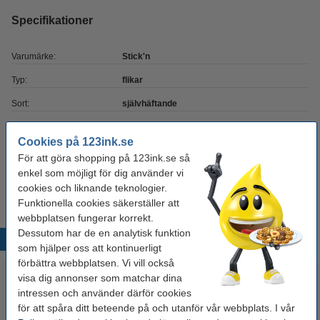
Specifikationer
Varumärke:
Stick'n
Typ:
flikar
Sort:
självhäftande
Mått:
70,2 x 70,2 mm
Cookies på 123ink.se
Färg:
diverse
För att göra shopping på 123ink.se så
enkel som möjligt för dig använder vi
Antal flikar:
100 flikar
cookies och liknande teknologier.
Funktionella cookies säkerställer att
webbplatsen fungerar korrekt.
Dessutom har de en analytisk funktion
Populära produkter
som hjälper oss att kontinuerligt
förbättra webbplatsen. Vi vill också
visa dig annonser som matchar dina
intressen och använder därför cookies
för att spåra ditt beteende på och utanför vår webbplats. I vår