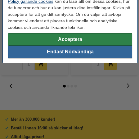
Policy gällande cookies
kan du läsa allt om dessa cookies, hur
de fungerar och hur du kan justera dina inställningar. Klicka på
acceptera för att ge ditt samtycke. Om du väljer att avböja
kommer vi endast att placera funktionella och analytiska
Indexflik 11,9mm x 43,1mm | 3M
Kopieringspapper A4 120g |
cookies och använda liknande tekniker.
Post-it | 4 färger | 35st x 4
Pro-Design | 250 ark
Acceptera
75 kr
115 kr
Inkl. 25% Moms
Inkl. 25% Moms
Endast Nödvändiga
Mer än 300.000 kunder!
Beställ innan 16:00 så skickar vi idag!
Alltid låga priser!