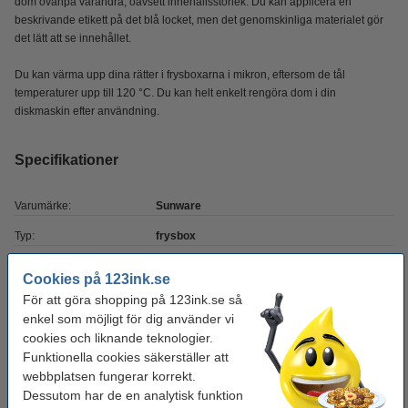
dom ovanpå varandra, oavsett innehållsstorlek. Du kan applicera en
beskrivande etikett på det blå locket, men det genomskinliga materialet gör
det lätt att se innehållet.
Du kan värma upp dina rätter i frysboxarna i mikron, eftersom de tål
temperaturer upp till 120 °C. Du kan helt enkelt rengöra dom i din
diskmaskin efter användning.
Specifikationer
Varumärke:
Sunware
Typ:
frysbox
Volym:
1,5 liter
Cookies på 123ink.se
Mått:
17,5 x 14 x 9,5 cm
För att göra shopping på 123ink.se så
enkel som möjligt för dig använder vi
Temperatur:
-40 - 120 °C
cookies och liknande teknologier.
Funktionella cookies säkerställer att
Färg:
transparent / blå
webbplatsen fungerar korrekt.
Material:
plast
Dessutom har de en analytisk funktion