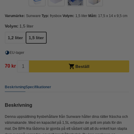
Varumärke:
Sunware
Typ:
frysbox
Volym:
1,5 liter
Mått:
17,5 x 14 x 9,5 cm
Volym:
1,5 liter
1,2 liter
1,5 liter
EU-lager
70 kr
Beställ
Beskrivning
Specifikationer
Beskrivning
Denna uppsättning frysbehållare från Sunware håller dina rätter fräscha och
välsmakande. Med en kapacitet på 1,5L erbjuder de gott om plats för din
mat. De BPA-fria lådorna är gjorda på ett sådant sätt att du enkelt kan stapla