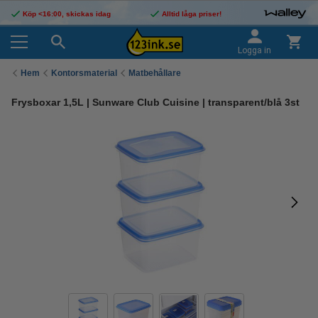
Köp <16:00, skickas idag
Alltid låga priser!
Logga in
Hem
Kontorsmaterial
Matbehållare
Frysboxar 1,5L | Sunware Club Cuisine | transparent/blå 3st