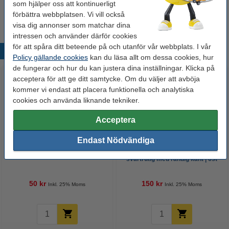
som hjälper oss att kontinuerligt
Vårt artikelnr:
216783
förbättra webbplatsen. Vi vill också
visa dig annonser som matchar dina
intressen och använder därför cookies
för att spåra ditt beteende på och utanför vår webbplats. I vår
Populära produkter
Policy gällande cookies
kan du läsa allt om dessa cookies, hur
de fungerar och hur du kan justera dina inställningar. Klicka på
acceptera för att ge ditt samtycke. Om du väljer att avböja
kommer vi endast att placera funktionella och analytiska
cookies och använda liknande tekniker.
Acceptera
Endast Nödvändiga
Pappersmugg | 123ink | 100st
Kökshandduk 65x65cm
svartrutig med randig kant | 6st
50 kr
150 kr
Inkl. 25% Moms
Inkl. 25% Moms