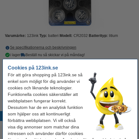
Varumärke:
123ink
Typ:
batteri
Modell:
CR2032
Batterityp:
litium
Se specifikationerna och beskrivningen
i lager
Beställ nu så skickar vi på måndag!
Cookies på 123ink.se
75 kr
Beställ
För att göra shopping på 123ink.se så
enkel som möjligt för dig använder vi
Extra information
cookies och liknande teknologier.
Batteriet benämns
Funktionella cookies säkerställer att
även som:
webbplatsen fungerar korrekt.
Dessutom har de en analytisk funktion
som hjälper oss att kontinuerligt
Populära produkter
förbättra webbplatsen. Vi vill också
visa dig annonser som matchar dina
intressen och använder därför cookies