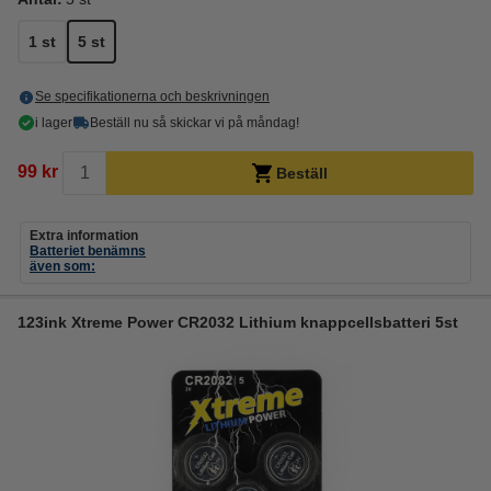
1 st
5 st
Se specifikationerna och beskrivningen
i lager
Beställ nu så skickar vi på måndag!
99 kr
Beställ
Extra information
Batteriet benämns
även som:
123ink Xtreme Power CR2032 Lithium knappcellsbatteri 5st