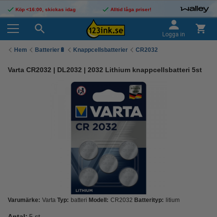
Köp <16:00, skickas idag
Alltid låga priser!
Logga in
Hem
Batterier🔋
Knappcellsbatterier
CR2032
Varta CR2032 | DL2032 | 2032 Lithium knappcellsbatteri 5st
Varumärke:
Varta
Typ:
batteri
Modell:
CR2032
Batterityp:
litium
Antal:
5 st