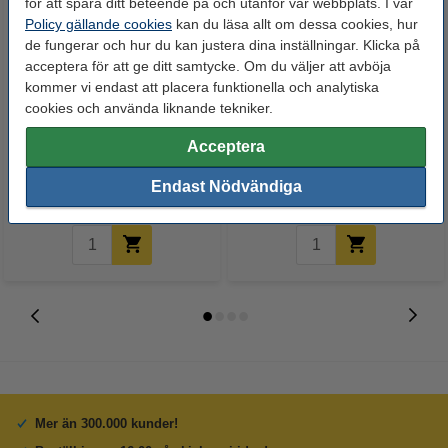
för att spåra ditt beteende på och utanför vår webbplats. I vår
Policy gällande cookies
kan du läsa allt om dessa cookies, hur
de fungerar och hur du kan justera dina inställningar. Klicka på
acceptera för att ge ditt samtycke. Om du väljer att avböja
kommer vi endast att placera funktionella och analytiska
cookies och använda liknande tekniker.
Varumärket 123ink
123ink Xtreme Power Lithium /
ersätter Brother TN-2420 svart
Alkaline knappcellsbatteri 24st
Acceptera
toner hög kapacitet
570 kr
65 kr
Endast Nödvändiga
Inkl. 25% Moms
Inkl. 25% Moms
Mer än 300.000 kunder!