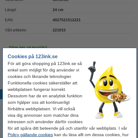
Längd:
24 cm
EAN:
4027521512221
Vårt artikelnr:
221033
Glöm inte att beställa!
Cookies på 123ink.se
Linjal 30cm plast | 123ink
För att göra shopping på 123ink.se så
17 kr
enkel som möjligt för dig använder vi
cookies och liknande teknologier.
Funktionella cookies säkerställer att
webbplatsen fungerar korrekt.
Populära produkter
Dessutom har de en analytisk funktion
som hjälper oss att kontinuerligt
förbättra webbplatsen. Vi vill också
visa dig annonser som matchar dina
intressen och använder därför cookies
för att spåra ditt beteende på och utanför vår webbplats. I vår
Policy gällande cookies
kan du läsa allt om dessa cookies, hur