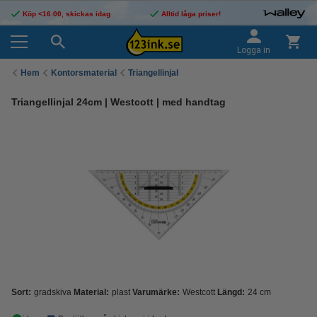
Köp <16:00, skickas idag
Alltid låga priser!
Logga in
Hem
Kontorsmaterial
Triangellinjal
Triangellinjal 24cm | Westcott | med handtag
Sort:
gradskiva
Material:
plast
Varumärke:
Westcott
Längd:
24 cm