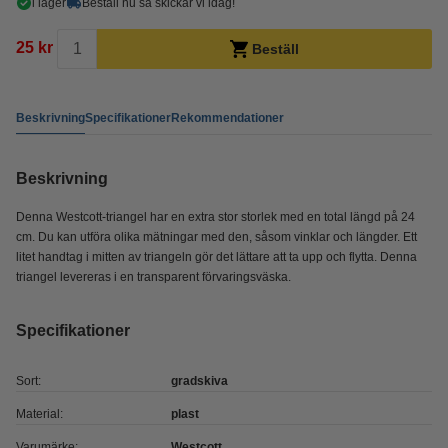
i lager
Beställ nu så skickar vi idag!
25 kr
Beställ
Beskrivning
Specifikationer
Rekommendationer
Beskrivning
Denna Westcott-triangel har en extra stor storlek med en total längd på 24
cm. Du kan utföra olika mätningar med den, såsom vinklar och längder. Ett
litet handtag i mitten av triangeln gör det lättare att ta upp och flytta. Denna
triangel levereras i en transparent förvaringsväska.
Specifikationer
Sort:
gradskiva
Material:
plast
Varumärke:
Westcott