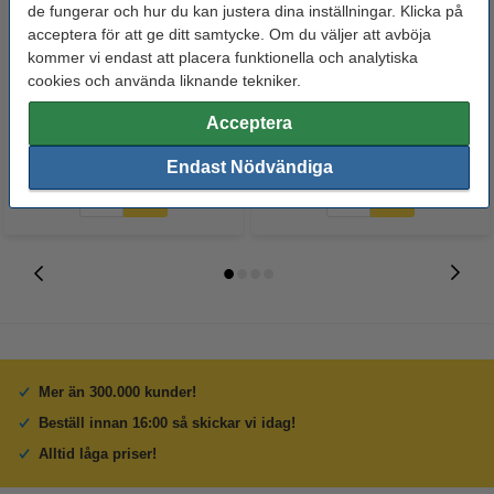
de fungerar och hur du kan justera dina inställningar. Klicka på
acceptera för att ge ditt samtycke. Om du väljer att avböja
Triangellinjal 16cm | 123ink
Linjal 30cm plast | 123ink
kommer vi endast att placera funktionella och analytiska
cookies och använda liknande tekniker.
Acceptera
17 kr
17 kr
Inkl. 25% Moms
Inkl. 25% Moms
Endast Nödvändiga
Mer än 300.000 kunder!
Beställ innan 16:00 så skickar vi idag!
Alltid låga priser!