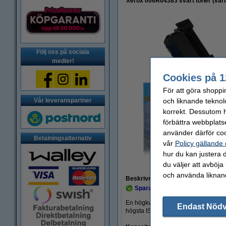
Xerox 006R04383 svart toner (var
Följ oss på sociala
medier!
Cookies på 1
För att göra shoppi
och liknande teknol
Vår leveranspartner
korrekt. Dessutom ha
förbättra webbplats
använder därför coo
Betalningsalternativ
vår
Policy gällande
hur du kan justera d
du väljer att avböja
Zoom
och använda liknand
Beskrivning
Spara
46,5%
med varumärket 1
En högkvalitativ och tillförlitlig ve
Endast Nöd
högsta ISO-standarden (ISO-9001).