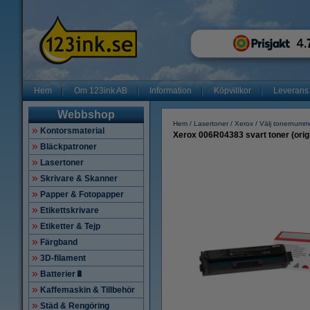
Hem
Om 123ink AB
Information
Köpvillkor
Leverans
Webbshop
Hem
Lasertoner
Xerox
Välj tonernumm
Kontorsmaterial
Xerox 006R04383 svart toner (origi
Bläckpatroner
Lasertoner
Skrivare & Skanner
Papper & Fotopapper
Etikettskrivare
Etiketter & Tejp
Färgband
3D-filament
Batterier🔋
Kaffemaskin & Tillbehör
Städ & Rengöring