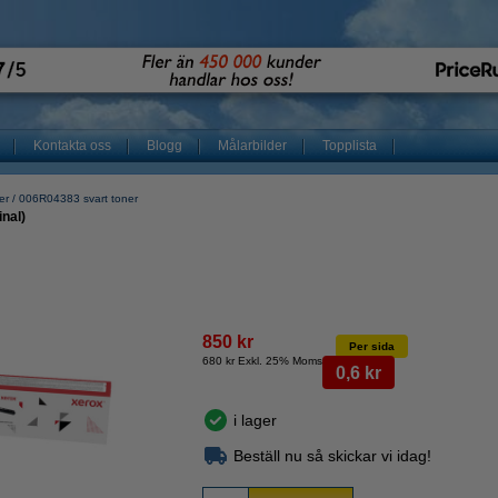
Kontakta oss
Blogg
Målarbilder
Topplista
er
006R04383 svart toner
nal)
850 kr
Per sida
680 kr Exkl. 25% Moms
0,6 kr
i lager
Beställ nu så skickar vi idag!