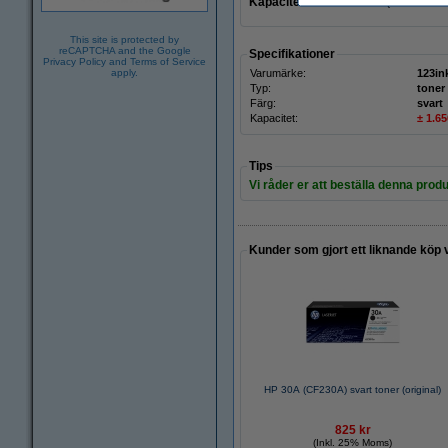
Kapacitet
:
± 1.650 sidor
(
150 mer än
This site is protected by
reCAPTCHA and the Google
Specifikationer
Privacy Policy
and
Terms of Service
apply.
Varumärke:
123in
Typ:
toner
Färg:
svart
Kapacitet:
± 1.65
Tips
Vi råder er att beställa denna produ
Kunder som gjort ett liknande köp 
HP 30A (CF230A) svart toner (original)
825 kr
(Inkl. 25% Moms)