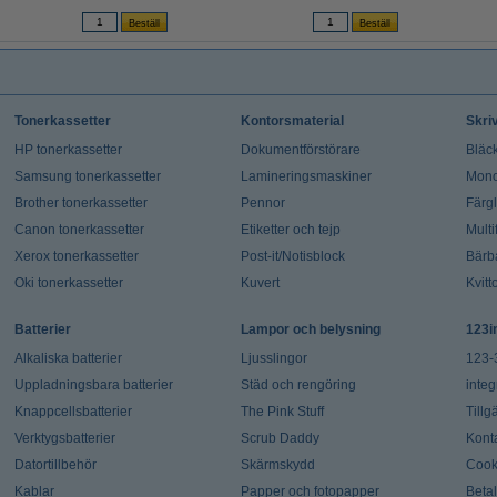
Tonerkassetter
Kontorsmaterial
Skri
HP tonerkassetter
Dokumentförstörare
Bläck
Samsung tonerkassetter
Lamineringsmaskiner
Mono
Brother tonerkassetter
Pennor
Färg
Canon tonerkassetter
Etiketter och tejp
Multi
Xerox tonerkassetter
Post-it/Notisblock
Bärb
Oki tonerkassetter
Kuvert
Kvitt
Batterier
Lampor och belysning
123i
Alkaliska batterier
Ljusslingor
123-
Uppladningsbara batterier
Städ och rengöring
integ
Knappcellsbatterier
The Pink Stuff
Tillg
Verktygsbatterier
Scrub Daddy
Kont
Datortillbehör
Skärmskydd
Cook
Kablar
Papper och fotopapper
Beta