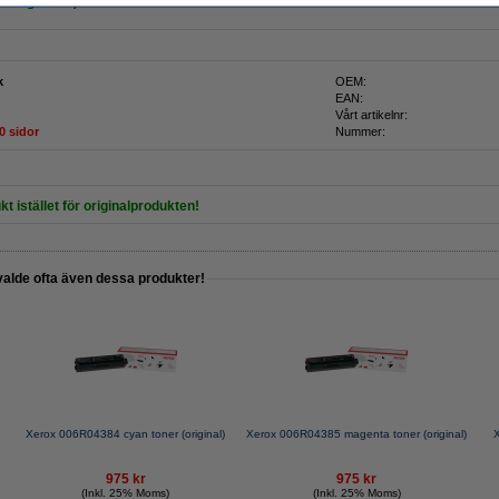
 originalet!
)
k
OEM:
EAN:
Vårt artikelnr:
0 sidor
Nummer:
kt istället för originalprodukten!
valde ofta även dessa produkter!
Xerox 006R04384 cyan toner (original)
Xerox 006R04385 magenta toner (original)
X
975 kr
975 kr
(Inkl. 25% Moms)
(Inkl. 25% Moms)