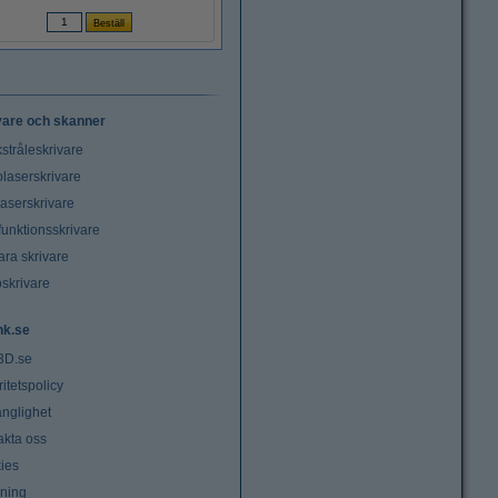
vare och skanner
stråleskrivare
laserskrivare
laserskrivare
funktionsskrivare
ara skrivare
oskrivare
nk.se
3D.se
ritetspolicy
änglighet
akta oss
ies
lning