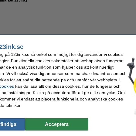
umärket 123ink)
500 kr
400 kr Exkl. 25% Moms
23ink.se
i lager
ng på 123ink.se så enkel som möjligt för dig använder vi cookies
ogier. Funktionella cookies säkerställer att webbplatsen fungerar
Beställ nu så skickar vi idag!
r de en analytisk funktion som hjälper oss att kontinuerligt
en. Vi vill också visa dig annonser som matchar dina intressen och
Beställ
kies för att spåra ditt beteende på och utanför vår webbplats. I
 cookies
kan du läsa allt om dessa cookies, hur de fungerar och
ina inställningar. Klicka på acceptera för att ge ditt samtycke. Om
 kommer vi endast att placera funktionella och analytiska cookies
e tekniker.
23ink!
rsion av Xerox 006R04383 svart toner från 123ink. Denna toner produceras av en tillve
vändiga
Acceptera