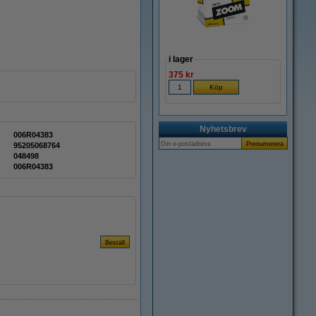
i lager
375 kr
Nyhetsbrev
006R04383
95205068764
048498
006R04383