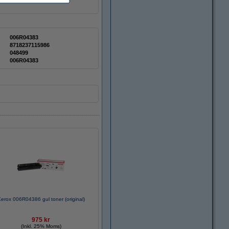
006R04383
8718237115986
048499
006R04383
erox 006R04386 gul toner (original)
975 kr
(Inkl. 25% Moms)