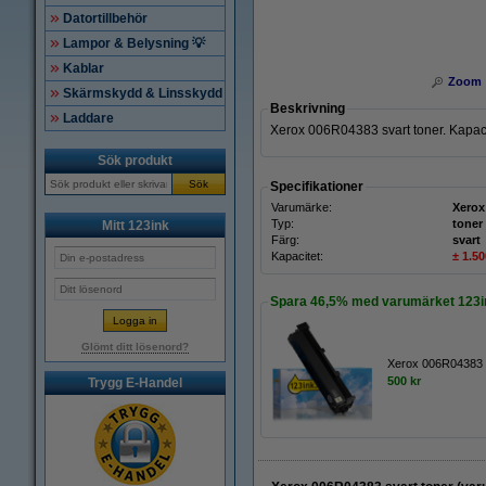
Datortillbehör
Lampor & Belysning 💡
Kablar
Zoom
Skärmskydd & Linsskydd
Beskrivning
Laddare
Xerox 006R04383 svart toner. Kapacit
Sök produkt
Sök
Specifikationer
Varumärke:
Xerox
Typ:
toner
Mitt 123ink
Färg:
svart
Kapacitet:
± 1.50
Spara
46,5%
med varumärket 123i
Glömt ditt lösenord?
Xerox 006R04383 s
500 kr
Trygg E-Handel