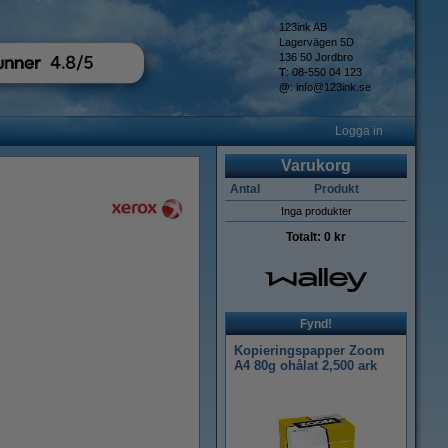
123ink AB
Lagervägen 5D
136 50 Jordbro
T
: 08-550 04 123
@
:
info@123ink.se
Logga in
Varukorg
Antal
Produkt
Inga produkter
Totalt:
0 kr
Fynd!
Kopieringspapper Zoom
A4 80g ohålat 2,500 ark