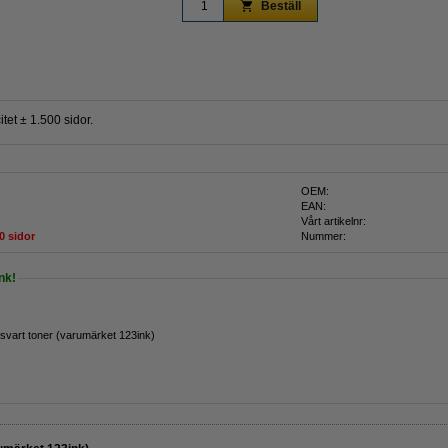
Beställ
et ± 1.500 sidor.
OEM:
EAN:
Vårt artikelnr:
0 sidor
Nummer:
nk!
vart toner (varumärket 123ink)