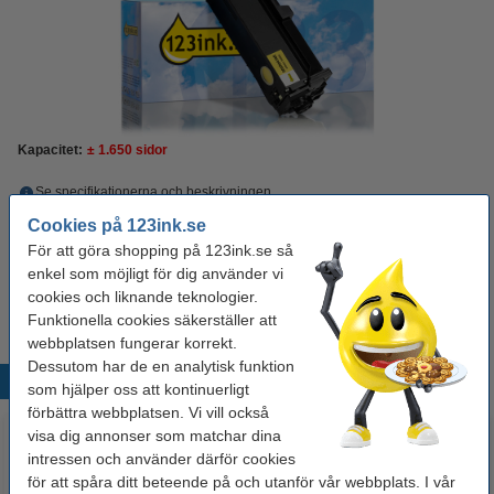
Kapacitet:
± 1.650 sidor
Se specifikationerna och beskrivningen
Spara
46,4%
med varumärket 123ink!
Cookies på 123ink.se
i lager
Beställ nu så skickar vi på måndag!
För att göra shopping på 123ink.se så
enkel som möjligt för dig använder vi
575 kr
Beställ
cookies och liknande teknologier.
Funktionella cookies säkerställer att
webbplatsen fungerar korrekt.
Dessutom har de en analytisk funktion
Populära produkter
som hjälper oss att kontinuerligt
förbättra webbplatsen. Vi vill också
visa dig annonser som matchar dina
intressen och använder därför cookies
för att spåra ditt beteende på och utanför vår webbplats. I vår