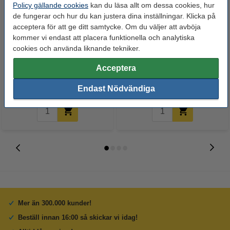
Policy gällande cookies
kan du läsa allt om dessa cookies, hur
de fungerar och hur du kan justera dina inställningar. Klicka på
acceptera för att ge ditt samtycke. Om du väljer att avböja
kommer vi endast att placera funktionella och analytiska
Xerox 006R04383 svart toner
Xerox 006R04384 cyan toner
cookies och använda liknande tekniker.
(original)
(original)
Acceptera
850 kr
975 kr
Inkl. 25% Moms
Inkl. 25% Moms
Endast Nödvändiga
Mer än 300.000 kunder!
Beställ innan 16:00 så skickar vi idag!