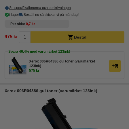
Se specifikationerna och beskrivningen
i lager
Beställ nu så skickar vi på måndag!
Per sida
0,7 kr
975 kr
Beställ
Spara
46,4%
med varumärket 123ink!
Xerox 006R04386 gul toner (varumärket
123ink)
575 kr
Xerox 006R04386 gul toner (varumärket 123ink)