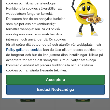
cookies och liknande teknologier.
Behöver du fler?
Funktionella cookies säkerställer att
webbplatsen fungerar korrekt.
Köp
4st
för endast
Dessutom har de en analytisk funktion
80 kr
som hjälper oss att kontinuerligt
förbättra webbplatsen. Vi vill också
visa dig annonser som matchar dina
Extra information
intressen och använder därför cookies
Batteriet benämns
även som:
för att spåra ditt beteende på och utanför vår webbplats. I vår
Policy gällande cookies
kan du läsa allt om dessa cookies, hur
Batteribenämning:
de fungerar och hur du kan justera dina inställningar. Klicka på
AAA
HR03
acceptera för att ge ditt samtycke. Om du väljer att avböja
kommer vi endast att placera funktionella och analytiska
Populära produkter
cookies och använda liknande tekniker.
Acceptera
Endast Nödvändiga