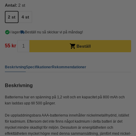
Antal:
2 st
2 st
4 st
i lager
Beställ nu så skickar vi på måndag!
55 kr
Beställ
Beskrivning
Specifikationer
Rekommendationer
Beskrivning
Batterierna har en spänning på 1,2 volt och en kapacitet på 800 mAh och
kan laddas upp till 500 gånger.
De uppladdningsbara AAA-batterierna innehåller nickelmetallhydrid, istället
för kadmium. Eftersom det inte finns något kadmium i detta batteri är det
mycket mindre skadligt för miljön. Dessutom är energitätheten och
effekttätheten mycket högre med denna sammansättning, jämfört med nickel-