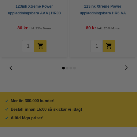
123ink Xtreme Power
123ink Xtreme Power
uppladdningsbara AAA | HR03
uppladdningsbara HR6 AA
Ni-Mh batteri 4st
batteri 4st
80 kr
80 kr
Inkl. 25% Moms
Inkl. 25% Moms
Mer än 300.000 kunder!
Beställ innan 16:00 så skickar vi idag!
Alltid låga priser!