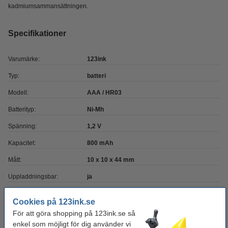
kadmiumsammansättningen.
Specifikationer
Varumärke:
123ink
Typ:
batteri
Modell:
AAA / HR03
Batterityp:
Ni-Mh
Spänning:
1,2 V
Kapacitet:
800 mAh
Mått:
10 x 10 x 44 mm
Uppladdningsbar:
ja
Antal:
2 st
Cookies på 123ink.se
Säkerhetsdatablad:
Manual
För att göra shopping på 123ink.se så
enkel som möjligt för dig använder vi