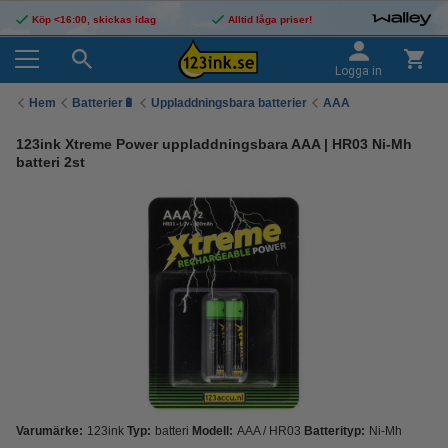
Köp <16:00, skickas idag
Alltid låga priser!
Logga in
Hem
Batterier🔋
Uppladdningsbara batterier
AAA
123ink Xtreme Power uppladdningsbara AAA | HR03 Ni-Mh
batteri 2st
Varumärke:
123ink
Typ:
batteri
Modell:
AAA / HR03
Batterityp:
Ni-Mh