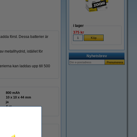
i lager
375 kr
dda först. Dessa batterier är
v metallhydrid, istället för
Nyhetsbrev
rierna kan laddas upp till 500
800 mAh
10 x 10 x 44 mm
ja
4 st
Manual