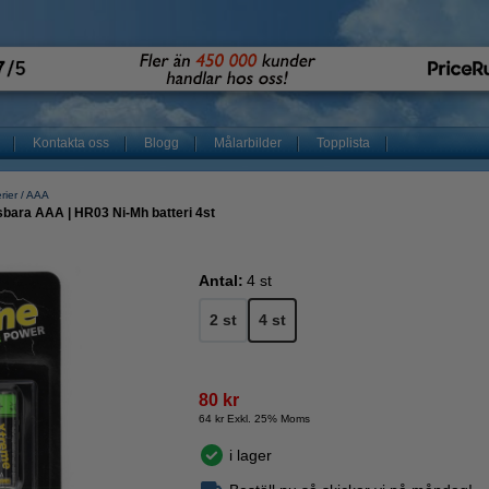
Kontakta oss
Blogg
Målarbilder
Topplista
rier
AAA
bara AAA | HR03 Ni-Mh batteri 4st
Antal:
4 st
2 st
4 st
80 kr
64 kr Exkl. 25% Moms
i lager