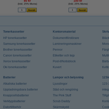
80 kr
100 kr
(Inkl. 25% Moms)
(Inkl. 25% Moms)
Tonerkassetter
Kontorsmaterial
Skri
HP tonerkassetter
Dokumentförstörare
Bläck
Samsung tonerkassetter
Lamineringsmaskiner
Mono
Brother tonerkassetter
Pennor
Färg
Canon tonerkassetter
Etiketter och tejp
Multi
Xerox tonerkassetter
Post-it/Notisblock
Bärb
Oki tonerkassetter
Kuvert
Kvitt
Batterier
Lampor och belysning
123i
Alkaliska batterier
Ljusslingor
123-
Uppladningsbara batterier
Städ och rengöring
integ
Knappcellsbatterier
The Pink Stuff
Tillg
Verktygsbatterier
Scrub Daddy
Kont
Datortillbehör
Skärmskydd
Cook