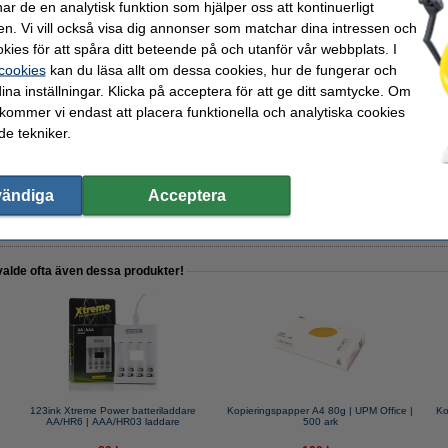
r de en analytisk funktion som hjälper oss att kontinuerligt
er batteriladdare AA/HR6 | AAA/HR03 laddare
en. Vi vill också visa dig annonser som matchar dina intressen och
kies för att spåra ditt beteende på och utanför vår webbplats. I
 cookies
kan du läsa allt om dessa cookies, hur de fungerar och
ina inställningar. Klicka på acceptera för att ge ditt samtycke. Om
 kommer vi endast att placera funktionella och analytiska cookies
e tekniker.
HR03
vändiga
Acceptera
minipenlite
valde ofta även dessa produkter!
123ink Xtreme Power batteriladdare
Kopieringspapper A4 80g | UPM Office |
Ko
AA/HR6 | AAA/HR03 laddare
500 ark