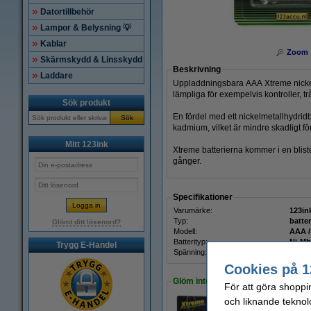
Datortillbehör
Lampor & Belysning 💡
Kablar
Zoom
Skärmskydd & Linsskydd
Beskrivning
Laddare
Uppladdningsbara AAA Xtreme nickelme
lämpliga för exempelvis kontroller, 
Sök produkt
En fördel med ett nickelmetallhydridba
Sök
kadmium, vilket är mindre skadligt fö
Mitt 123ink
Xtreme batterierna kommer i en blist
gånger.
Specifikationer
Varumärke:
123in
Typ:
batter
Glömt ditt lösenord?
Modell:
AAA /
Batterityp:
Ni-Mh
Trygg E-Handel
Spänning:
1,2 V
Cookies på 1
Glöm inte att beställa!
För att göra shoppi
och liknande teknol