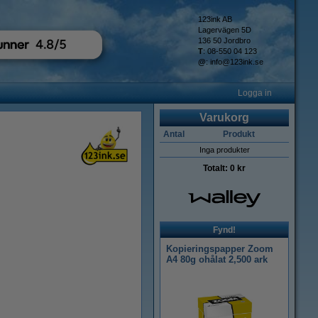
123ink AB
Lagervägen 5D
136 50 Jordbro
T
: 08-550 04 123
@
:
info@123ink.se
Logga in
Varukorg
Antal
Produkt
Inga produkter
Totalt:
0 kr
Fynd!
Kopieringspapper Zoom
A4 80g ohålat 2,500 ark