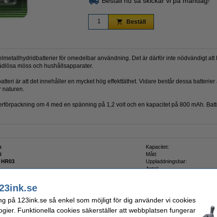
Beställ nu så skickar vi på måndag!
Beställ
tallhydridbatterier för omedelbar användning. Det är därför inte nödvändigt att la
trådlösa möss och hushållsapparater.
tteri är att det innehåller en mycket hög effekttäthet. Vidare består dessa batterier a
r naturen.
erförpackning om 4 med en spänning på 1,2 volt och en kapacitet på 800 mAh. Batte
k
Kapacitet:
i
Mått:
 HR03
Uppladdningsbar:
Antal:
Säkerhetsdatablad:
23ink.se
ng på 123ink.se så enkel som möjligt för dig använder vi cookies
ogier. Funktionella cookies säkerställer att webbplatsen fungerar