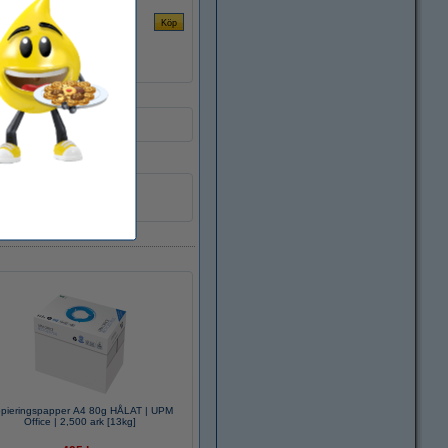
HR3
pieringspapper A4 80g HÅLAT | UPM
Office | 2,500 ark [13kg]