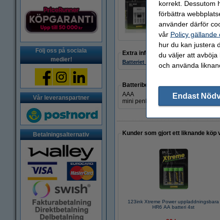
korrekt. Dessutom ha
123ink Xtreme Pow
förbättra webbplats
80 kr
använder därför coo
vår
Policy gällande
hur du kan justera d
Följ oss på sociala
Extra information
du väljer att avböja
medier!
Batteriet benämns även som:
och använda liknand
Batteribenämning:
AAA
Endast Nöd
Vår leveranspartner
mini penlite
Kunder som gjort ett liknande köp 
Betalningsalternativ
123ink Xtreme Power uppladdningsbara
HR6 AA batteri 4st