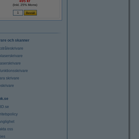
495 kr
(Inkl. 25% Moms)
vare och skanner
stråleskrivare
laserskrivare
laserskrivare
funktionsskrivare
ara skrivare
oskrivare
nk.se
3D.se
ritetspolicy
änglighet
akta oss
ies