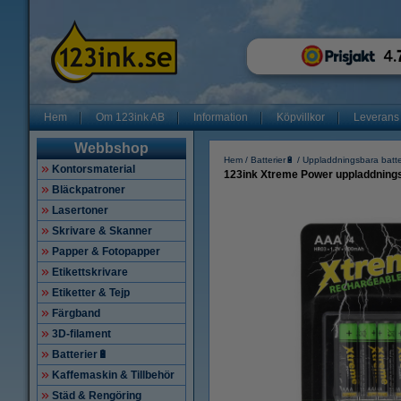
Hem
Om 123ink AB
Information
Köpvillkor
Leverans
Webbshop
Hem
Batterier🔋
Uppladdningsbara batte
Kontorsmaterial
123ink Xtreme Power uppladdnings
Bläckpatroner
Lasertoner
Skrivare & Skanner
Papper & Fotopapper
Etikettskrivare
Etiketter & Tejp
Färgband
3D-filament
Batterier🔋
Kaffemaskin & Tillbehör
Städ & Rengöring