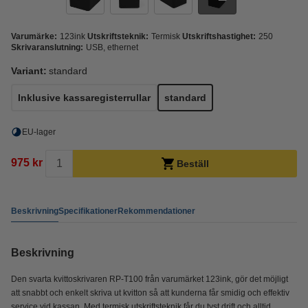
Varumärke:
123ink
Utskriftsteknik:
Termisk
Utskriftshastighet:
250
Skrivaranslutning:
USB, ethernet
Variant:
standard
Inklusive kassaregisterrullar
standard
EU-lager
975 kr
Beställ
Beskrivning
Specifikationer
Rekommendationer
Beskrivning
Den svarta kvittoskrivaren RP-T100 från varumärket 123ink, gör det möjligt
att snabbt och enkelt skriva ut kvitton så att kunderna får smidig och effektiv
service vid kassan. Med termisk utskriftsteknik får du tyst drift och alltid