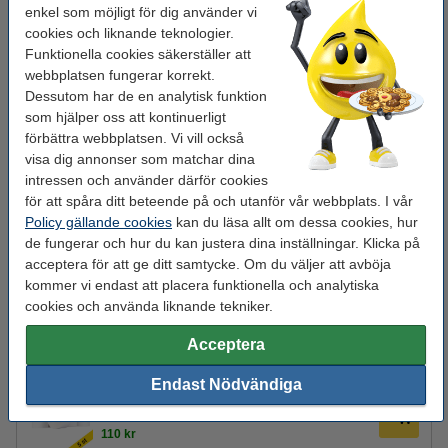
Varumärke:
123ink
enkel som möjligt för dig använder vi
cookies och liknande teknologier.
Utskriftsteknik:
Termisk
Funktionella cookies säkerställer att
Utskriftshastighet:
250
webbplatsen fungerar korrekt.
Dessutom har de en analytisk funktion
Skrivaranslutning:
USB, ethernet
som hjälper oss att kontinuerligt
Utskriftsupplösning:
203 dpi
förbättra webbplatsen. Vi vill också
visa dig annonser som matchar dina
Skärmekanism:
ja
intressen och använder därför cookies
för att spåra ditt beteende på och utanför vår webbplats. I vår
Etikettbredd:
56 - Ca 80 mm
Policy gällande cookies
kan du läsa allt om dessa cookies, hur
de fungerar och hur du kan justera dina inställningar. Klicka på
Välj vårt paketerbjudande och spara pengar!
acceptera för att ge ditt samtycke. Om du väljer att avböja
kommer vi endast att placera funktionella och analytiska
123ink RP-T100 kvittoskrivare + vita
cookies och använda liknande tekniker.
kvittorullar 80x80x12mm (5st)
1 050 kr
Acceptera
Glöm inte att beställa!
Endast Nödvändiga
Kvittorulle 80x80x12mm | thermo | 123ink | vit |
5st
110 kr