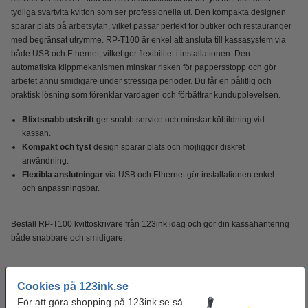
tydliga svartvita kvitton som ser professionella ut. Den kompakta designen
sparar plats på arbetsytan, vilket passar perfekt för butiker och restauranger
med begränsat utrymme. RP-T100 är enkel att ansluta till kassasystem via
både USB och Ethernet, vilket ger flexibilitet i installationen. Den
automatiska klippmekanismen minskar risken för pappersstopp och gör
arbetet ännu smidigare under stressiga perioder. Du får en pålitlig och
praktisk lösning som förenklar vardagen och förbättrar kundupplevelsen.
Blixtsnabb utskrift
ger snabb service och minskar köbildning vid
kassan.
Kompakt och tyst
design sparar plats och möjliggör diskret
användning.
Flexibla anslutningar
via USB och Ethernet gör installationen enkel
och anpassningsbar.
Beställ RP-T100 kvittoskrivare från 123ink idag och gör din kassahantering
både snabbare och smidigare.
Specifikationer
Cookies på 123ink.se
För att göra shopping på 123ink.se så