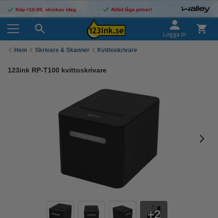
Köp <16:00, skickas idag
Alltid låga priser!
Logga in
Hem
Skrivare & Skanner
Kvittoskrivare
123ink RP-T100 kvittoskrivare
2