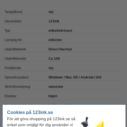
Tangetbord:
nej
Varumärke:
123ink
Typ:
etikettskrivare
Lämplig för:
etiketter
Utskriftsteknik:
Direct thermal
Utskriftsbredd:
Ca 108
Fristående:
nej
Operativsystem:
Windows / Mac OS / Android / iOS
Strömförsörjning:
nätström
Display:
Ingen
Streckkoder:
ja (9 protokoll)
Cookies på 123ink.se
Etikettbredd:
Ca 110 mm
För att göra shopping på 123ink.se så
Upplösning:
300 dpi
enkel som möjligt för dig använder vi