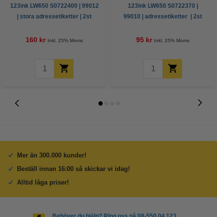
123ink LW650 S0722400 | 99012
123ink LW650 S0722370 |
| stora adressetiketter | 2st
99010 | adressetiketter | 2st
160 kr
95 kr
Inkl. 25% Moms
Inkl. 25% Moms
Mer än 300.000 kunder!
Beställ innan 16:00 så skickar vi idag!
Alltid låga priser!
Behöver du hjälp? Ring oss på 08-550 04 123