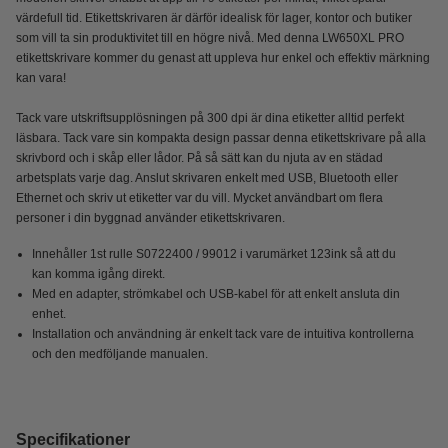
värdefull tid. Etikettskrivaren är därför idealisk för lager, kontor och butiker
som vill ta sin produktivitet till en högre nivå. Med denna LW650XL PRO
etikettskrivare kommer du genast att uppleva hur enkel och effektiv märkning
kan vara!
Tack vare utskriftsupplösningen på 300 dpi är dina etiketter alltid perfekt
läsbara. Tack vare sin kompakta design passar denna etikettskrivare på alla
skrivbord och i skåp eller lådor. På så sätt kan du njuta av en städad
arbetsplats varje dag. Anslut skrivaren enkelt med USB, Bluetooth eller
Ethernet och skriv ut etiketter var du vill. Mycket användbart om flera
personer i din byggnad använder etikettskrivaren.
Innehåller 1st rulle S0722400 / 99012 i varumärket 123ink så att du
kan komma igång direkt.
Med en adapter, strömkabel och USB-kabel för att enkelt ansluta din
enhet.
Installation och användning är enkelt tack vare de intuitiva kontrollerna
och den medföljande manualen.
Specifikationer