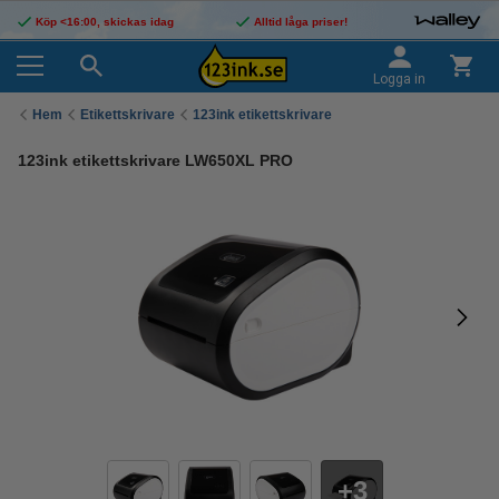
Köp <16:00, skickas idag
Alltid låga priser!
Logga in
Hem
Etikettskrivare
123ink etikettskrivare
123ink etikettskrivare LW650XL PRO
3