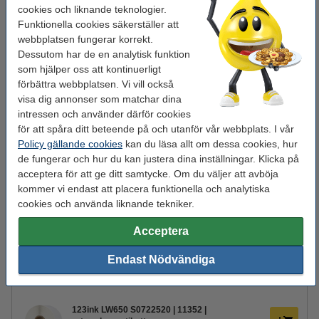
cookies och liknande teknologier.
Anslutning:
Bluetooth, USB, Ethernet
Funktionella cookies säkerställer att
webbplatsen fungerar korrekt.
Mobilutskrift:
ja
Dessutom har de en analytisk funktion
Utskriftshastighet:
79 etiketter/min
som hjälper oss att kontinuerligt
förbättra webbplatsen. Vi vill också
visa dig annonser som matchar dina
Tips! Spara pengar genom att välja paketet
intressen och använder därför cookies
för att spåra ditt beteende på och utanför vår webbplats. I vår
123ink etikettskrivare LW650XL PRO + 5 rullar
breda adressetiketter
Policy gällande cookies
kan du läsa allt om dessa cookies, hur
1 595 kr
de fungerar och hur du kan justera dina inställningar. Klicka på
acceptera för att ge ditt samtycke. Om du väljer att avböja
Glöm inte att beställa etiketter!
kommer vi endast att placera funktionella och analytiska
cookies och använda liknande tekniker.
123ink LW650 S0722400 | 99012 | stora
adressetiketter | 2st
Acceptera
160 kr
Endast Nödvändiga
123ink LW650 S0722370 | 99010 |
adressetiketter | 2st
95 kr
123ink LW650 S0722520 | 11352 |