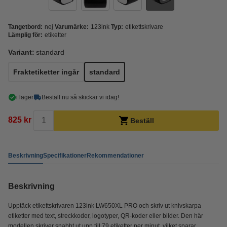
Tangetbord:
nej
Varumärke:
123ink
Typ:
etikettskrivare
Lämplig för:
etiketter
Variant:
standard
Fraktetiketter ingår
standard
i lager
Beställ nu så skickar vi idag!
825 kr
Beställ
Beskrivning
Specifikationer
Rekommendationer
Beskrivning
Upptäck etikettskrivaren 123ink LW650XL PRO och skriv ut knivskarpa
etiketter med text, streckkoder, logotyper, QR-koder eller bilder. Den här
modellen skriver snabbt ut upp till 79 etiketter per minut, vilket sparar