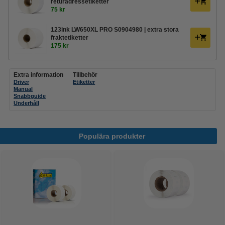
returadressetiketter
75 kr
123ink LW650XL PRO S0904980 | extra stora
fraktetiketter
175 kr
Extra information
Tillbehör
Driver
Etiketter
Manual
Snabbguide
Underhåll
Populära produkter