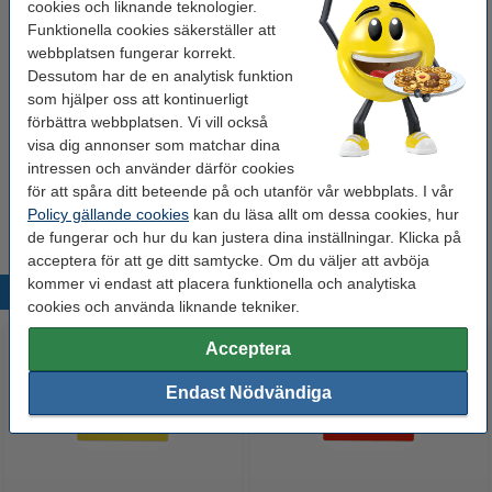
cookies och liknande teknologier.
Funktionella cookies säkerställer att
Glöm inte att beställa!
webbplatsen fungerar korrekt.
Dessutom har de en analytisk funktion
Whiteboardpenna 1.0mm | 123ink | sorterade
som hjälper oss att kontinuerligt
färger | 4st
65 kr
förbättra webbplatsen. Vi vill också
visa dig annonser som matchar dina
intressen och använder därför cookies
Whiteboardtorkare magnetisk | 123ink
för att spåra ditt beteende på och utanför vår webbplats. I vår
39 kr
Policy gällande cookies
kan du läsa allt om dessa cookies, hur
de fungerar och hur du kan justera dina inställningar. Klicka på
acceptera för att ge ditt samtycke. Om du väljer att avböja
kommer vi endast att placera funktionella och analytiska
Populära produkter
cookies och använda liknande tekniker.
Acceptera
Endast Nödvändiga