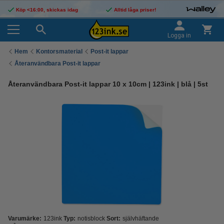
Köp <16:00, skickas idag
Alltid låga priser!
Logga in
Hem
Kontorsmaterial
Post-it lappar
Återanvändbara Post-it lappar
Återanvändbara Post-it lappar 10 x 10cm | 123ink | blå | 5st
Varumärke:
123ink
Typ:
notisblock
Sort:
självhäftande