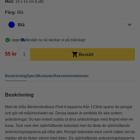
Mått:
10 x 10 cm (LxB)
Färg:
Blå
Blå
i lager
Beställ nu så skickar vi på måndag!
55 kr
Beställ
Beskrivning
Specifikationer
Rekommendationer
Beskrivning
Med de blåa återanvändbara Post-it lapparna från 123ink sparar du pengar
och gör ett miljömedvetet val. Dessa lappar är perfekta för alla sorters
anteckningar. Du kan enkelt sudda ut dina anteckningar med fingret eller en
trasa. Tack vare den självhäftande baksidan kan du fästa de självhäftande
anteckningslapparna på olika ytor. Rengör baksidan med varmt vatten om du
märker att de fäster sämre med tiden. De självhäftande anteckningslapparna