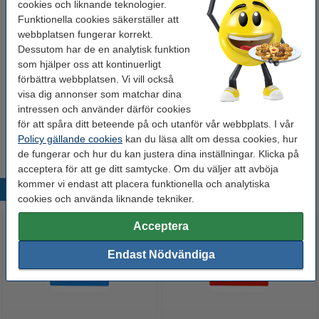
cookies och liknande teknologier.
Funktionella cookies säkerställer att
Glöm inte att beställa!
webbplatsen fungerar korrekt.
Dessutom har de en analytisk funktion
Whiteboardpenna 1.0mm | 123ink | sorterade
som hjälper oss att kontinuerligt
färger | 4st
65 kr
förbättra webbplatsen. Vi vill också
visa dig annonser som matchar dina
intressen och använder därför cookies
Whiteboardtorkare magnetisk | 123ink
för att spåra ditt beteende på och utanför vår webbplats. I vår
39 kr
Policy gällande cookies
kan du läsa allt om dessa cookies, hur
de fungerar och hur du kan justera dina inställningar. Klicka på
acceptera för att ge ditt samtycke. Om du väljer att avböja
kommer vi endast att placera funktionella och analytiska
Populära produkter
cookies och använda liknande tekniker.
Acceptera
Endast Nödvändiga