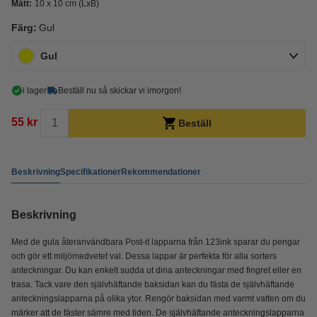
Mått:
10 x 10 cm (LxB)
Färg:
Gul
Gul
i lager
Beställ nu så skickar vi imorgon!
55 kr
Beställ
Beskrivning
Specifikationer
Rekommendationer
Beskrivning
Med de gula återanvändbara Post-it lapparna från 123ink sparar du pengar
och gör ett miljömedvetet val. Dessa lappar är perfekta för alla sorters
anteckningar. Du kan enkelt sudda ut dina anteckningar med fingret eller en
trasa. Tack vare den självhäftande baksidan kan du fästa de självhäftande
anteckningslapparna på olika ytor. Rengör baksidan med varmt vatten om du
märker att de fäster sämre med tiden. De självhäftande anteckningslapparna