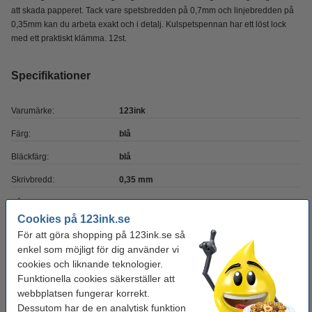
att skada papperet. Tack vare spetsbredden på 0,7mm och linjebredden på
0,35mm kan du arbeta exakt och i detalj. Kulspetspennan har ett löst lock
med ett praktiskt klämma. 12st.
Specifikationer
Varumärke:
123ink
Färg:
blå
Bläckfärg:
blå
Skrivbredd:
0,35 mm
Påfyllningsbar:
ja
Cookies på 123ink.se
Antal:
12 st
För att göra shopping på 123ink.se så
Vårt artikelnr:
enkel som möjligt för dig använder vi
301093
cookies och liknande teknologier.
Funktionella cookies säkerställer att
Glöm inte att beställa!
webbplatsen fungerar korrekt.
Dessutom har de en analytisk funktion