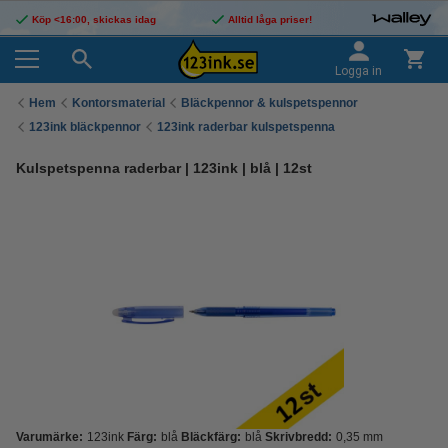
Köp <16:00, skickas idag
Alltid låga priser!
Logga in
Hem
Kontorsmaterial
Bläckpennor & kulspetspennor
123ink bläckpennor
123ink raderbar kulspetspenna
Kulspetspenna raderbar | 123ink | blå | 12st
Varumärke:
123ink
Färg:
blå
Bläckfärg:
blå
Skrivbredd:
0,35 mm