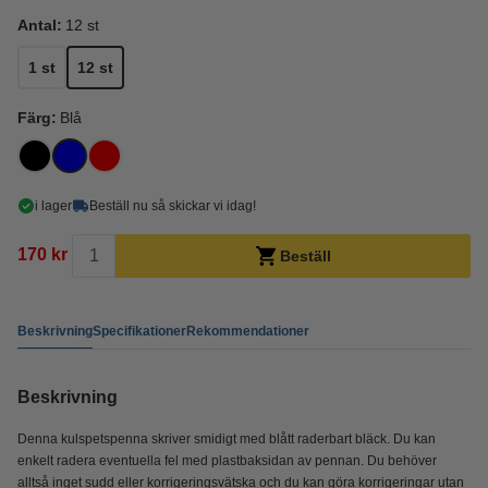
Antal:
12 st
1 st
12 st
Färg:
Blå
i lager
Beställ nu så skickar vi idag!
170 kr
Beställ
Beskrivning
Specifikationer
Rekommendationer
Beskrivning
Denna kulspetspenna skriver smidigt med blått raderbart bläck. Du kan
enkelt radera eventuella fel med plastbaksidan av pennan. Du behöver
alltså inget sudd eller korrigeringsvätska och du kan göra korrigeringar utan