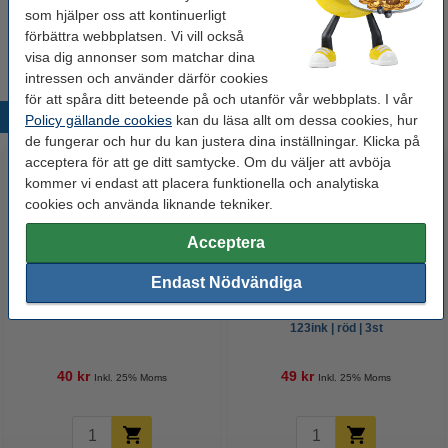
Refill kulspetspenna raderbar | 123ink | blå | 3st
som hjälper oss att kontinuerligt
49 kr
förbättra webbplatsen. Vi vill också
visa dig annonser som matchar dina
intressen och använder därför cookies
för att spåra ditt beteende på och utanför vår webbplats. I vår
Populära produkter
Policy gällande cookies
kan du läsa allt om dessa cookies, hur
de fungerar och hur du kan justera dina inställningar. Klicka på
acceptera för att ge ditt samtycke. Om du väljer att avböja
kommer vi endast att placera funktionella och analytiska
cookies och använda liknande tekniker.
Acceptera
Endast Nödvändiga
Bläckpenna | 123ink | blå | 10st
Refill kulspetspenna raderbar |
123ink | röd | 3st
40 kr
49 kr
Inkl. 25% Moms
Inkl. 25% Moms