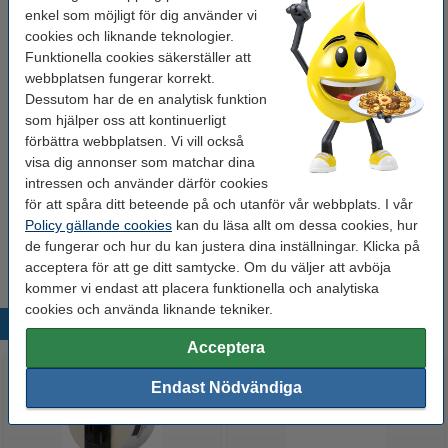
enkel som möjligt för dig använder vi
Köp
12st
för endast
cookies och liknande teknologier.
140 kr
Funktionella cookies säkerställer att
webbplatsen fungerar korrekt.
Dessutom har de en analytisk funktion
Glöm inte att beställa!
som hjälper oss att kontinuerligt
förbättra webbplatsen. Vi vill också
Spiralblock A4 linjerat | 100 ark | 123ink
42 kr
visa dig annonser som matchar dina
intressen och använder därför cookies
för att spåra ditt beteende på och utanför vår webbplats. I vår
Anteckningsblock A4 linjerat | 100 ark | 123ink
Policy gällande cookies
kan du läsa allt om dessa cookies, hur
34 kr
de fungerar och hur du kan justera dina inställningar. Klicka på
acceptera för att ge ditt samtycke. Om du väljer att avböja
kommer vi endast att placera funktionella och analytiska
cookies och använda liknande tekniker.
Populära produkter
Acceptera
Endast Nödvändiga