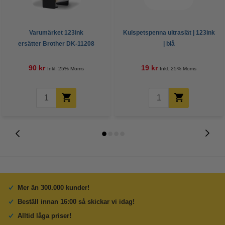
Varumärket 123ink
Kulspetspenna ultraslät | 123ink
ersätter Brother DK-11208
| blå
adressetiketter | svart text - vit
etikett | 90mm x 38mm
90 kr
19 kr
Inkl. 25% Moms
Inkl. 25% Moms
Mer än 300.000 kunder!
Beställ innan 16:00 så skickar vi idag!
Alltid låga priser!