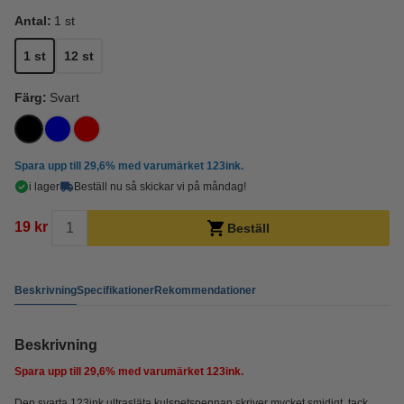
Antal:
1 st
1 st
12 st
Färg:
Svart
Spara upp till
29,6%
med varumärket 123ink.
i lager
Beställ nu så skickar vi på måndag!
19 kr
Beställ
Beskrivning
Specifikationer
Rekommendationer
Beskrivning
Spara upp till
29,6%
med varumärket 123ink.
Den svarta 123ink ultrasläta kulspetspennan skriver mycket smidigt, tack