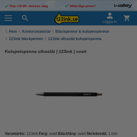
Köp <16:00, skickas idag
Alltid låga priser!
Logga in
Hem
Kontorsmaterial
Bläckpennor & kulspetspennor
123ink bläckpennor
123ink ultraslät kulspetspenna
Kulspetspenna ultraslät | 123ink | svart
Varumärke:
123ink
Färg:
svart
Bläckfärg:
svart
Skrivbredd:
1 mm