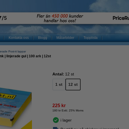
Kontakta oss
Blogg
Målarbilder
Topplista
jerade Post-it lappar
 | linjerade gul | 100 ark | 12st
Antal:
12 st
1 st
12 st
225 kr
180 kr Exkl. 25% Moms
i lager