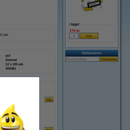
i lager
375 kr
0 ark.
Nyhetsbrev
gul
linjerad
12 x 100 ark
300481