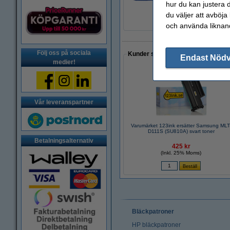
hur du kan justera d
29 kr
du väljer att avböja
och använda liknand
Följ oss på sociala
Kunder som gjort ett liknande köp 
Endast Nöd
medier!
Vår leveranspartner
Varumärket 123ink ersätter Samsung MLT
D111S (SU810A) svart toner
Betalningsalternativ
425 kr
(Inkl. 25% Moms)
Bläckpatroner
HP bläckpatroner