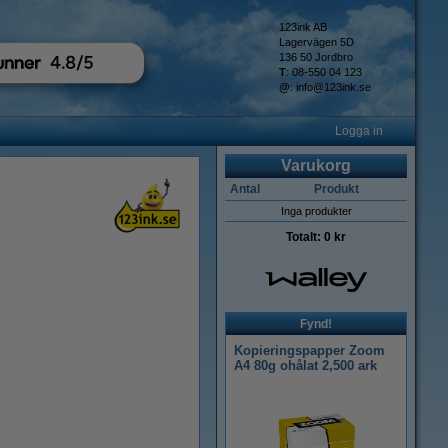
123ink AB
Lagervägen 5D
136 50 Jordbro
T
: 08-550 04 123
@
:
info@123ink.se
Logga in
Varukorg
Antal
Produkt
Inga produkter
Totalt:
0 kr
Fynd!
Kopieringspapper Zoom
A4 80g ohålat 2,500 ark