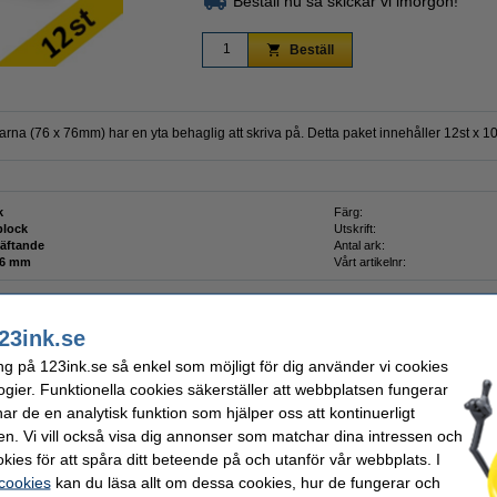
Beställ nu så skickar vi imorgon!
Beställ
arna (76 x 76mm) har en yta behaglig att skriva på. Detta paket innehåller 12st x 10
k
Färg:
block
Utskrift:
häftande
Antal ark:
 x 76 mm
Vårt artikelnr:
23ink.se
ng på 123ink.se så enkel som möjligt för dig använder vi cookies
 | gul | 10st
ogier. Funktionella cookies säkerställer att webbplatsen fungerar
r de en analytisk funktion som hjälper oss att kontinuerligt
en. Vi vill också visa dig annonser som matchar dina intressen och
kies för att spåra ditt beteende på och utanför vår webbplats. I
 cookies
kan du läsa allt om dessa cookies, hur de fungerar och
ntel Energel BL107 | blå