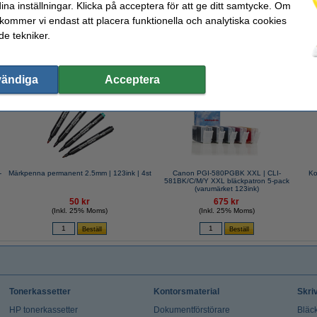
ina inställningar. Klicka på acceptera för att ge ditt samtycke. Om
 kommer vi endast att placera funktionella och analytiska cookies
e tekniker.
valde ofta även dessa produkter!
vändiga
Acceptera
-
Märkpenna permanent 2.5mm | 123ink | 4st
Canon PGI-580PGBK XXL | CLI-
Ko
581BK/C/M/Y XXL bläckpatron 5-pack
(varumärket 123ink)
50 kr
675 kr
(Inkl. 25% Moms)
(Inkl. 25% Moms)
Tonerkassetter
Kontorsmaterial
Skri
HP tonerkassetter
Dokumentförstörare
Bläck