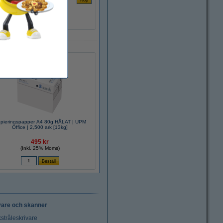
pieringspapper A4 80g HÅLAT | UPM
Office | 2,500 ark [13kg]
495 kr
(Inkl. 25% Moms)
vare och skanner
stråleskrivare