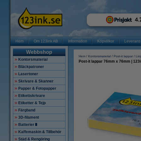
Hem
Om 123ink AB
Information
Köpvillkor
Leverans
Webbshop
Hem
Kontorsmaterial
Post-it lappar
Lin
Kontorsmaterial
Post-it lappar 76mm x 76mm | 123ink
Bläckpatroner
Lasertoner
Skrivare & Skanner
Papper & Fotopapper
Etikettskrivare
Etiketter & Tejp
Färgband
3D-filament
Batterier🔋
Kaffemaskin & Tillbehör
Städ & Rengöring