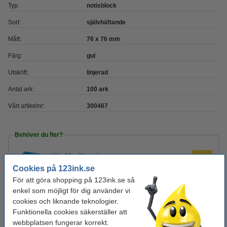
Typ:
notisblock
Sort:
självhäftande
Mått:
76 x 76 mm
Färg:
gul
Utskrift:
linjerad
Antal ark:
100 ark
Vårt artikelnr:
300467
Behöver du fler?
Köp
12st
för endast
225 kr
Cookies på 123ink.se
För att göra shopping på 123ink.se så
enkel som möjligt för dig använder vi
Tips! Köp med pennor!
cookies och liknande teknologier.
Funktionella cookies säkerställer att
Bläckpenna | 123ink | gul | 10st
40 kr
webbplatsen fungerar korrekt.