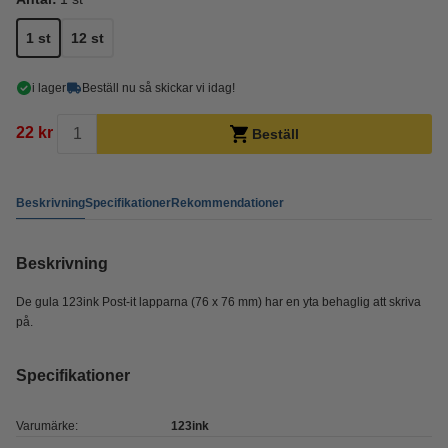
1 st
12 st
i lager
Beställ nu så skickar vi idag!
22 kr
Beställ
Beskrivning
Specifikationer
Rekommendationer
Beskrivning
De gula 123ink Post-it lapparna (76 x 76 mm) har en yta behaglig att skriva
på.
Specifikationer
Varumärke:
123ink