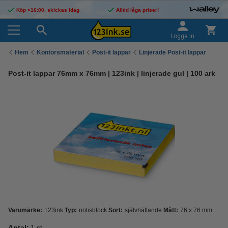
Köp <16:00, skickas idag
Alltid låga priser!
Logga in
Hem
Kontorsmaterial
Post-it lappar
Linjerade Post-it lappar
Post-it lappar 76mm x 76mm | 123ink | linjerade gul | 100 ark
Varumärke:
123ink
Typ:
notisblock
Sort:
självhäftande
Mått:
76 x 76 mm
Antal:
1 st