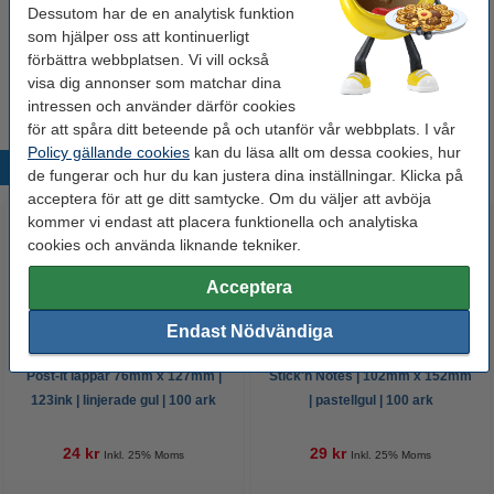
Dessutom har de en analytisk funktion
som hjälper oss att kontinuerligt
Kulspetspenna | Pentel Energel BL107 | blå
förbättra webbplatsen. Vi vill också
29 kr
visa dig annonser som matchar dina
intressen och använder därför cookies
för att spåra ditt beteende på och utanför vår webbplats. I vår
Policy gällande cookies
kan du läsa allt om dessa cookies, hur
Populära produkter
de fungerar och hur du kan justera dina inställningar. Klicka på
acceptera för att ge ditt samtycke. Om du väljer att avböja
kommer vi endast att placera funktionella och analytiska
cookies och använda liknande tekniker.
Acceptera
Endast Nödvändiga
Post-it lappar 76mm x 127mm |
Stick'n Notes | 102mm x 152mm
123ink | linjerade gul | 100 ark
| pastellgul | 100 ark
24 kr
29 kr
Inkl. 25% Moms
Inkl. 25% Moms