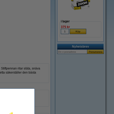
i lager
375 kr
Nyhetsbrev
 Stiftpennan ritar släta, snäva
etta säkerställer den bästa
silver
0,5 mm
10 st