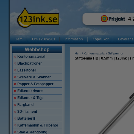
Hem
Om 123ink AB
Information
Köpvillkor
Leverans
Webbshop
Hem
Kontorsmaterial
Stiftpennor
Kontorsmaterial
Stiftpenna HB | 0.5mm | 123ink | sil
Bläckpatroner
Lasertoner
Skrivare & Skanner
Papper & Fotopapper
Etikettskrivare
Etiketter & Tejp
Färgband
3D-filament
Batterier🔋
Kaffemaskin & Tillbehör
Städ & Rengöring