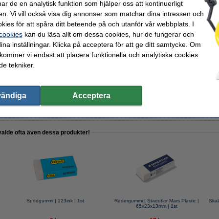
r de en analytisk funktion som hjälper oss att kontinuerligt
en. Vi vill också visa dig annonser som matchar dina intressen och
kies för att spåra ditt beteende på och utanför vår webbplats. I
.5mm | 123ink | 12st
 cookies
kan du läsa allt om dessa cookies, hur de fungerar och
ina inställningar. Klicka på acceptera för att ge ditt samtycke. Om
 kommer vi endast att placera funktionella och analytiska cookies
e tekniker.
tpennor | Pentel
vändiga
Acceptera
valde ofta även dessa produkter!
Suddgummi | 123ink | 1st
Radergummi | Staedtler Mars Plastic |
Skal
65x23x13mm | 1st