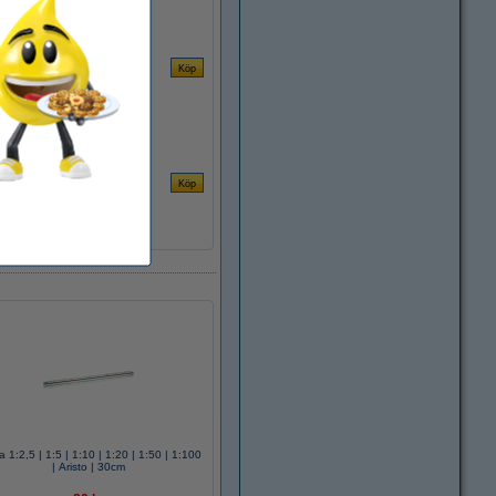
a 1:2,5 | 1:5 | 1:10 | 1:20 | 1:50 | 1:100
| Aristo | 30cm