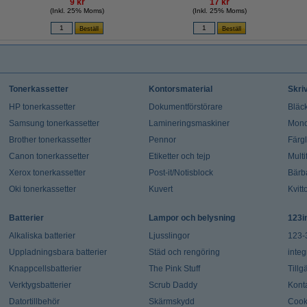
9 kr
17 kr
(Inkl. 25% Moms)
(Inkl. 25% Moms)
Tonerkassetter
Kontorsmaterial
Skri
HP tonerkassetter
Dokumentförstörare
Bläck
Samsung tonerkassetter
Lamineringsmaskiner
Mono
Brother tonerkassetter
Pennor
Färg
Canon tonerkassetter
Etiketter och tejp
Multi
Xerox tonerkassetter
Post-it/Notisblock
Bärb
Oki tonerkassetter
Kuvert
Kvitt
Batterier
Lampor och belysning
123i
Alkaliska batterier
Ljusslingor
123-
Uppladningsbara batterier
Städ och rengöring
integ
Knappcellsbatterier
The Pink Stuff
Tillg
Verktygsbatterier
Scrub Daddy
Kont
Datortillbehör
Skärmskydd
Cook