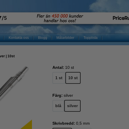
Kontakta oss
Blogg
Målarbilder
Topplista
ver | 10st
Antal:
10 st
1 st
10 st
Färg:
silver
blå
silver
Skrivbredd:
0,5 mm