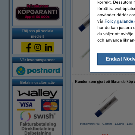
korrekt. Dessutom ha
förbättra webbplats
använder därför coo
Reservstift HB | 0
vår
Policy gällande
29 kr
hur du kan justera d
Följ oss på sociala
du väljer att avböja
medier!
och använda liknand
Suddgummi till stif
30 kr
Endast Nöd
Vår leveranspartner
Kunder som gjort ett liknande köp 
Betalningsalternativ
Reservstift HB | 0.5mm | 123ink | 12st