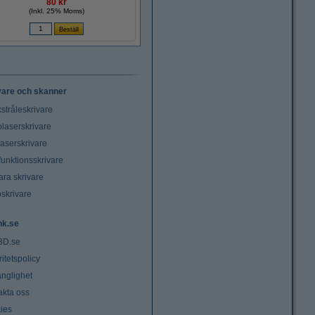
80 kr
(Inkl. 25% Moms)
vare och skanner
stråleskrivare
laserskrivare
laserskrivare
funktionsskrivare
ara skrivare
oskrivare
nk.se
3D.se
ritetspolicy
änglighet
akta oss
ies