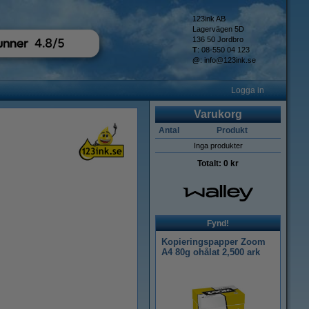
123ink AB
Lagervägen 5D
136 50 Jordbro
T
: 08-550 04 123
@
:
info@123ink.se
Logga in
Varukorg
Antal
Produkt
Inga produkter
Totalt:
0 kr
Fynd!
Kopieringspapper Zoom
A4 80g ohålat 2,500 ark