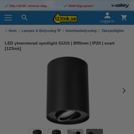
Köp <16:00, skickas idag
Alltid låga priser!
Logga in
Hem
Lampor & Belysning 💡
Inomhusbelysning
Takspotlights
LED ytmonterad spotlight GU10 | Ø95mm | IP20 | svart
[123ink]