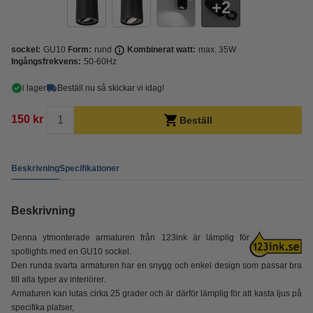
2
sockel:
GU10
Form:
rund
Kombinerat watt:
max. 35W
Ingångsfrekvens:
50-60Hz
i lager
Beställ nu så skickar vi idag!
150 kr
Beställ
Beskrivning
Specifikationer
Beskrivning
Denna ytmonterade armaturen från 123ink är lämplig för
spotlights med en GU10 sockel.
Den runda svarta armaturen har en snygg och enkel design som passar bra
till alla typer av interiörer.
Armaturen kan lutas cirka 25 grader och är därför lämplig för att kasta ljus på
specifika platser,