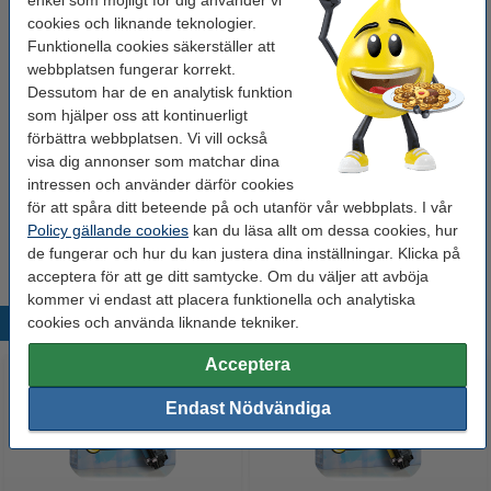
Färg:
svart
cookies och liknande teknologier.
Funktionella cookies säkerställer att
Varumärke:
123ink
webbplatsen fungerar korrekt.
Dessutom har de en analytisk funktion
Mått:
95 x 125 mm
som hjälper oss att kontinuerligt
Säkerhetsnivå:
IP20
förbättra webbplatsen. Vi vill också
visa dig annonser som matchar dina
Antal lampor:
1
intressen och använder därför cookies
för att spåra ditt beteende på och utanför vår webbplats. I vår
Policy gällande cookies
kan du läsa allt om dessa cookies, hur
Extra information
Manual
de fungerar och hur du kan justera dina inställningar. Klicka på
acceptera för att ge ditt samtycke. Om du väljer att avböja
kommer vi endast att placera funktionella och analytiska
cookies och använda liknande tekniker.
Populära produkter
Acceptera
Endast Nödvändiga