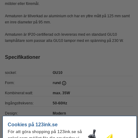
möbler eller föremål.
Armaturen är tillverkad av aluminium och har en yttre mått på 125 mm samt
en inre diameter på 95 mm.
Armaturen är IP20-certifierad och levereras med en standard GU10
lamphållare som passar alla GU10 lampor med en spänning på 230 W.
Specifikationer
sockel:
GU10
Form:
rund
Kombinerat watt:
max. 35W
Ingångsfrekvens:
50-60Hz
Design:
Modern
Typ:
Ytmonterad spotlight
Cookies på 123ink.se
För att göra shopping på 123ink.se så
Material:
aluminium
enkel som möjligt för dig använder vi