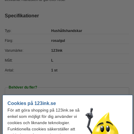
Specifikationer
Typ:
Hushållshandskar
Färg:
rosa/gul
Varumärke:
123ink
Mått:
L
Antal:
1 st
Behöver du fler?
Köp
5st
för endast
Cookies på 123ink.se
99 kr
För att göra shopping på 123ink.se så
enkel som möjligt för dig använder vi
Glöm inte att beställa!
cookies och liknande teknologier.
Funktionella cookies säkerställer att
Plasthink 5L | blå