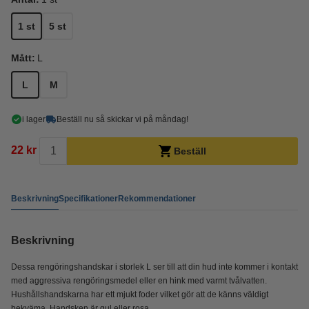
1 st
5 st
Mått:
L
L
M
i lager
Beställ nu så skickar vi på måndag!
22 kr
Beställ
Beskrivning
Specifikationer
Rekommendationer
Beskrivning
Dessa rengöringshandskar i storlek L ser till att din hud inte kommer i kontakt
med aggressiva rengöringsmedel eller en hink med varmt tvålvatten.
Hushållshandskarna har ett mjukt foder vilket gör att de känns väldigt
bekväma. Handsken är gul eller rosa.