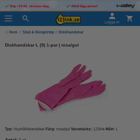
Köp <16:00, skickas idag
Alltid låga priser!
Logga in
Hem
Städ & Rengöring
Diskhandskar
Diskhandskar L (9) 1-par | rosa/gul
Typ:
Hushållshandskar
Färg:
rosa/gul
Varumärke:
123ink
Mått:
L
Antal:
1 st