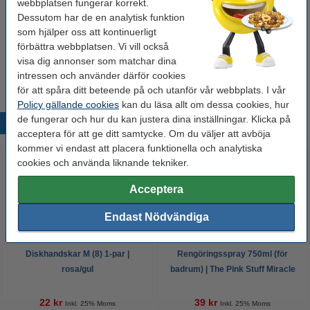
webbplatsen fungerar korrekt.
44 kr
Dessutom har de en analytisk funktion
som hjälper oss att kontinuerligt
förbättra webbplatsen. Vi vill också
Skursvamp | 75x50x27mm | 123ink | 10st
19 kr
visa dig annonser som matchar dina
intressen och använder därför cookies
för att spåra ditt beteende på och utanför vår webbplats. I vår
Policy gällande cookies
kan du läsa allt om dessa cookies, hur
de fungerar och hur du kan justera dina inställningar. Klicka på
Populära produkter
acceptera för att ge ditt samtycke. Om du väljer att avböja
kommer vi endast att placera funktionella och analytiska
cookies och använda liknande tekniker.
Acceptera
Endast Nödvändiga
Diskhandskar M (8) 1-par |
Rengöringsspray 750ml (för
rosa/gul
badrum) | The Pink Stuff Miracle
Bathroom Foam Cleaner
22 kr
39 kr
Inkl. 25% Moms
Inkl. 25% Moms