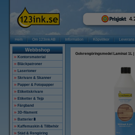
Hem
Om 123ink AB
Information
Köpvillkor
Leverans
Webbshop
Golvrengöringsmedel Laminat 1L | 
Kontorsmaterial
Bläckpatroner
Lasertoner
Skrivare & Skanner
Papper & Fotopapper
Etikettskrivare
Etiketter & Tejp
Färgband
3D-filament
Batterier🔋
Kaffemaskin & Tillbehör
Städ & Rengöring