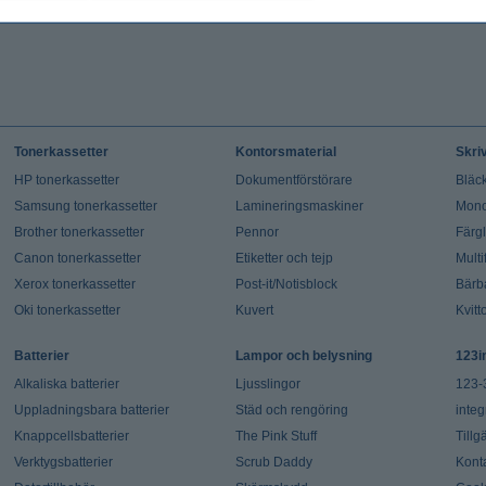
Tonerkassetter
Kontorsmaterial
Skri
HP tonerkassetter
Dokumentförstörare
Bläck
Samsung tonerkassetter
Lamineringsmaskiner
Mono
Brother tonerkassetter
Pennor
Färg
Canon tonerkassetter
Etiketter och tejp
Multi
Xerox tonerkassetter
Post-it/Notisblock
Bärb
Oki tonerkassetter
Kuvert
Kvitt
Batterier
Lampor och belysning
123i
Alkaliska batterier
Ljusslingor
123-
Uppladningsbara batterier
Städ och rengöring
integ
Knappcellsbatterier
The Pink Stuff
Tillg
Verktygsbatterier
Scrub Daddy
Kont