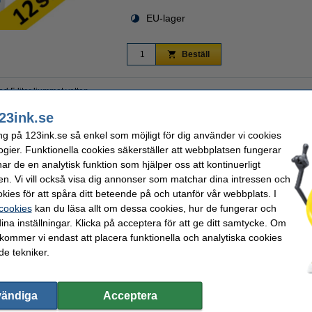
EU-lager
Beställ
 5 liter ljummet vatten.
 12-pack.
23ink.se
ng på 123ink.se så enkel som möjligt för dig använder vi cookies
ogier. Funktionella cookies säkerställer att webbplatsen fungerar
r de en analytisk funktion som hjälper oss att kontinuerligt
hetsinformation
Varumärke:
atgolv
Volym:
en. Vi vill också visa dig annonser som matchar dina intressen och
engöring
Antal:
kies för att spåra ditt beteende på och utanför vår webbplats. I
 cookies
kan du läsa allt om dessa cookies, hur de fungerar och
ina inställningar. Klicka på acceptera för att ge ditt samtycke. Om
 kommer vi endast att placera funktionella och analytiska cookies
e tekniker.
vändiga
Acceptera