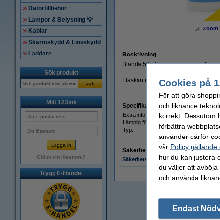
Datortillbehör
Lampor & Belysning 💡
Zoom
Kablar
Skärmskydd & Linsskydd
Laddare
Beskrivning
Blanda 50ml av rengöringsmedlet med
Sök produkt
Flaskan innehåller 1L. Det här är ett
Cookies på 1
Sök
För att göra shoppi
Mitt 123ink
och liknande teknol
Specifikationer
korrekt. Dessutom ha
Extra info:
Säker
Lämplig för:
lamin
förbättra webbplats
Typ:
golvr
använder därför coo
vår
Policy gällande
Säkerhetsdatablad
hur du kan justera d
Glömt ditt lösenord?
Säkerhetsdatablad
du väljer att avböja
Trygg E-Handel
och använda liknand
Endast Nöd