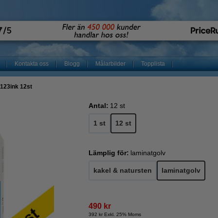
Kontakta oss
Blogg
Målarbilder
Topplista
123ink 12st
Antal:
12 st
1 st
12 st
Lämplig för:
laminatgolv
kakel & natursten
laminatgolv
490 kr
392 kr Exkl. 25% Moms