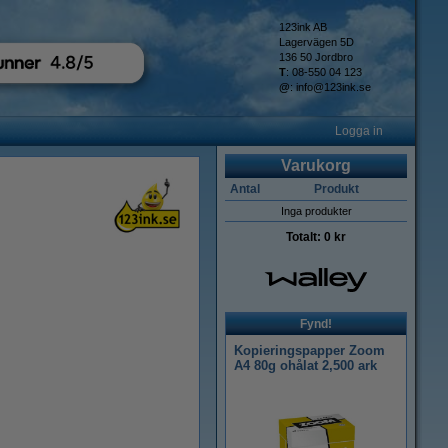
123ink AB
Lagervägen 5D
136 50 Jordbro
T
: 08-550 04 123
@
:
info@123ink.se
Logga in
Varukorg
Antal
Produkt
Inga produkter
Totalt:
0 kr
Fynd!
Kopieringspapper Zoom
A4 80g ohålat 2,500 ark