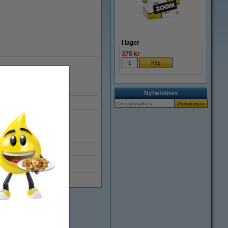
i lager
375 kr
Nyhetsbrev
123ink
1 L
12 st