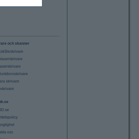
vare och skanner
stråleskrivare
laserskrivare
laserskrivare
funktionsskrivare
ara skrivare
oskrivare
nk.se
3D.se
ritetspolicy
änglighet
akta oss