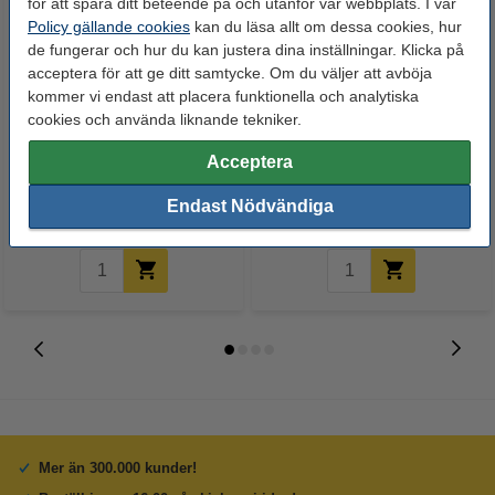
för att spåra ditt beteende på och utanför vår webbplats. I vår
Policy gällande cookies
kan du läsa allt om dessa cookies, hur
de fungerar och hur du kan justera dina inställningar. Klicka på
acceptera för att ge ditt samtycke. Om du väljer att avböja
kommer vi endast att placera funktionella och analytiska
cookies och använda liknande tekniker.
Triangellinjal 16cm | 123ink
Linjal 30cm plast | 123ink
Acceptera
17 kr
17 kr
Endast Nödvändiga
Inkl. 25% Moms
Inkl. 25% Moms
Mer än 300.000 kunder!