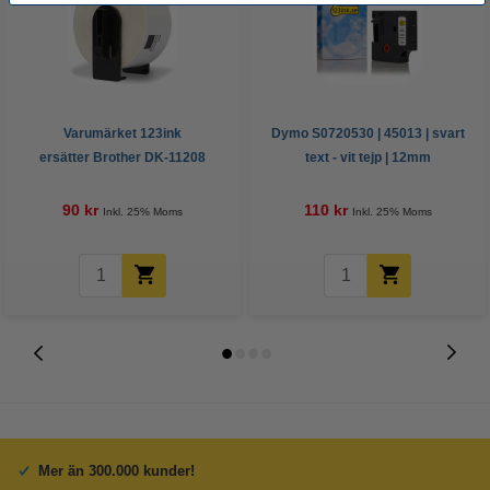
Varumärket 123ink
Dymo S0720530 | 45013 | svart
ersätter Brother DK-11208
text - vit tejp | 12mm
adressetiketter | svart text - vit
(varumärket 123ink)
etikett | 90mm x 38mm
90 kr
110 kr
Inkl. 25% Moms
Inkl. 25% Moms
Mer än 300.000 kunder!