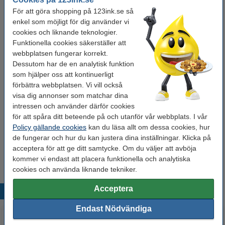
För att göra shopping på 123ink.se så
enkel som möjligt för dig använder vi
Behöver du fler?
cookies och liknande teknologier.
Funktionella cookies säkerställer att
Köp
1.400st
för endast
webbplatsen fungerar korrekt.
95 kr
Dessutom har de en analytisk funktion
som hjälper oss att kontinuerligt
Tips! Beställ andra färger!
förbättra webbplatsen. Vi vill också
visa dig annonser som matchar dina
Markeringspunkter Ø13mm svart | 123ink |
280st
intressen och använder därför cookies
22 kr
för att spåra ditt beteende på och utanför vår webbplats. I vår
Policy gällande cookies
kan du läsa allt om dessa cookies, hur
Markeringspunkter Ø13mm grön | 123ink |
de fungerar och hur du kan justera dina inställningar. Klicka på
280st
acceptera för att ge ditt samtycke. Om du väljer att avböja
22 kr
kommer vi endast att placera funktionella och analytiska
cookies och använda liknande tekniker.
Acceptera
Populära produkter
Endast Nödvändiga