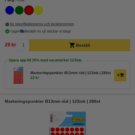
Se specifikationerna och beskrivningen
i lager
Beställ nu så skickar vi idag!
29 kr
Beställ
Spara upp till
35%
med varumärket 123ink.
Markeringspunkter Ø13mm röd | 123ink | 280st
22 kr
Markeringspunkter Ø13mm röd | 123ink | 280st