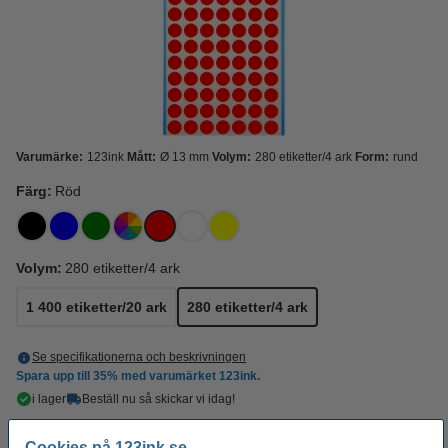
Varumärke:
123ink
Mått:
Ø 13 mm
Volym:
280 etiketter/4 ark
Form:
rund
Färg:
Röd
Volym:
280 etiketter/4 ark
1 400 etiketter/20 ark
280 etiketter/4 ark
Se specifikationerna och beskrivningen
Spara upp till
35%
med varumärket 123ink.
i lager
Beställ nu så skickar vi idag!
22 kr
Beställ
Cookies på 123ink.se