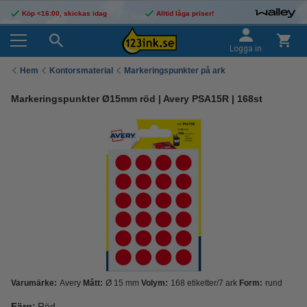
Köp <16:00, skickas idag
Alltid låga priser!
Logga in
Hem
Kontorsmaterial
Markeringspunkter på ark
Markeringspunkter Ø15mm röd | Avery PSA15R | 168st
Varumärke:
Avery
Mått:
Ø 15 mm
Volym:
168 etiketter/7 ark
Form:
rund
Färg:
Röd