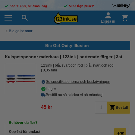
Köp <16:00, skickas idag
Alltid låga priser!
Logga in
Bic gelpennor
Bic Gel-Ocity Illusion
Kulspetspennor raderbara | 123ink | sorterade färger | 3st
123ink
blå, svart och röd
blå, svart och röd
0,35 mm
Se specifikationerna och beskrivningen
i lager
Beställ nu så skickar vi på måndag!
45 kr
Beställ
Behöver du fler?
Köp
6st
för endast