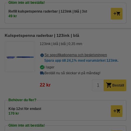
Glöm inte att beställa!
Refill kulspetspenna raderbar | 123ink | blå | 3st
49 kr
Kulspetspenna raderbar | 123ink | blå
123ink
blå
blå
0,35 mm
Se specifikationerna och beskrivningen
Spara upp till
24,1%
med varumärket 123ink.
i lager
Beställ nu så skickar vi på måndag!
22 kr
Beställ
Behöver du fler?
Köp
12st
för endast
170 kr
Glöm inte att beställa!