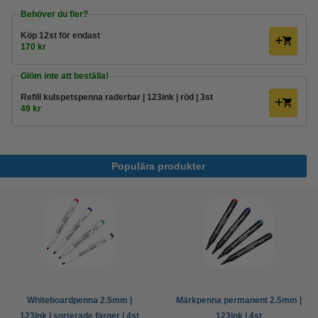
Behöver du fler?
Köp
12st
för endast
170 kr
Glöm inte att beställa!
Refill kulspetspenna raderbar | 123ink | röd | 3st
49 kr
Populära produkter
Whiteboardpenna 2.5mm |
Märkpenna permanent 2.5mm |
123ink | sorterade färger | 4st
123ink | 4st