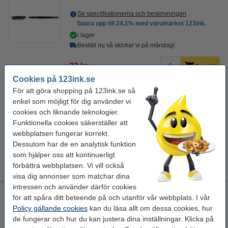
Se specifikationerna och beskrivningen
Spara upp till
24,1%
med varumärket 123ink.
i lager
Beställ nu så skickar vi på måndag!
22 kr
Beställ
Cookies på 123ink.se
För att göra shopping på 123ink.se så
Behöver du fler?
enkel som möjligt för dig använder vi
Köp
12st
för endast
cookies och liknande teknologier.
170 kr
Funktionella cookies säkerställer att
webbplatsen fungerar korrekt.
Glöm inte att beställa!
Dessutom har de en analytisk funktion
Refill kulspetspenna raderbar | 123ink | svart | 3st
som hjälper oss att kontinuerligt
49 kr
förbättra webbplatsen. Vi vill också
visa dig annonser som matchar dina
intressen och använder därför cookies
Kulspetspenna raderbar | 123ink | röd | 12st
för att spåra ditt beteende på och utanför vår webbplats. I vår
Policy gällande cookies
kan du läsa allt om dessa cookies, hur
123ink
röd
röd
0,35 mm
de fungerar och hur du kan justera dina inställningar. Klicka på
Se specifikationerna och beskrivningen