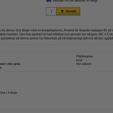
Beställ nu så skickar vi idag!
Beställ
u skriva i fyra färger med en kulspetspenna. Använd de färgade reglagen för att v
vämt i handen. Den fina spetsen är helt infällbar och pennan har ett gem. BIC 4 Col
ranterar att denna penna har tillverkats på ett miljövänligt sätt och att den uppfyll
Påfyllningsbar:
Antal:
svart / röd / grön
Vårt artikelnr:
mm
3ink | 4 färger