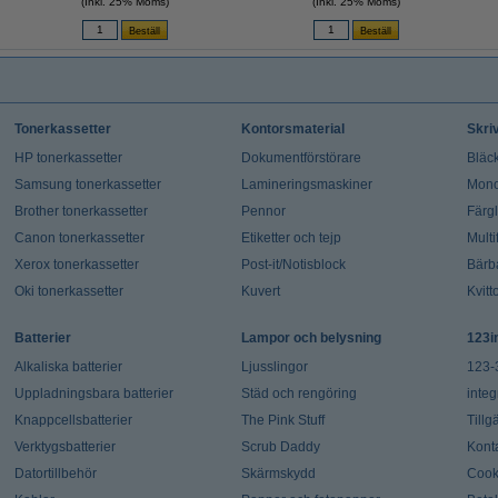
(Inkl. 25% Moms)
(Inkl. 25% Moms)
Tonerkassetter
Kontorsmaterial
Skri
HP tonerkassetter
Dokumentförstörare
Bläck
Samsung tonerkassetter
Lamineringsmaskiner
Mono
Brother tonerkassetter
Pennor
Färg
Canon tonerkassetter
Etiketter och tejp
Multi
Xerox tonerkassetter
Post-it/Notisblock
Bärb
Oki tonerkassetter
Kuvert
Kvitt
Batterier
Lampor och belysning
123i
Alkaliska batterier
Ljusslingor
123-
Uppladningsbara batterier
Städ och rengöring
integ
Knappcellsbatterier
The Pink Stuff
Tillg
Verktygsbatterier
Scrub Daddy
Kont
Datortillbehör
Skärmskydd
Cook