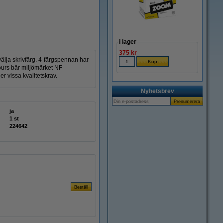
i lager
375 kr
älja skrivfärg. 4-färgspennan har
ours bär miljömärket NF
er vissa kvalitetskrav.
Nyhetsbrev
ja
1 st
224642