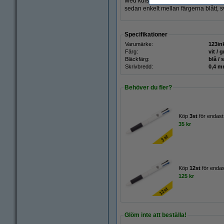
Med kulspetspennan från 123ink kan 
sedan enkelt mellan färgerna blått, sv
Specifikationer
Varumärke:
123in
Färg:
vit / g
Bläckfärg:
blå / 
Skrivbredd:
0,4 
Behöver du fler?
Köp
3st
för endast
35 kr
Köp
12st
för endas
125 kr
Glöm inte att beställa!