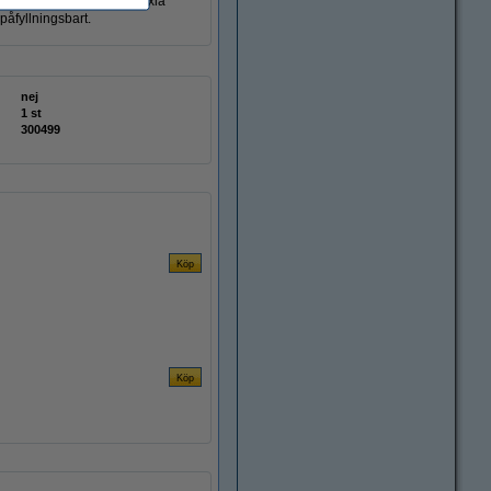
tt välja rätt färg och växla
påfyllningsbart.
nej
1 st
300499