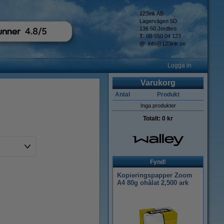
123ink AB
Lagervägen 5D
136 50 Jordbro
T
: 08-550 04 123
@
:
info@123ink.se
Logga in
Varukorg
Antal
Produkt
Inga produkter
Totalt:
0 kr
Fynd!
Kopieringspapper Zoom
A4 80g ohålat 2,500 ark