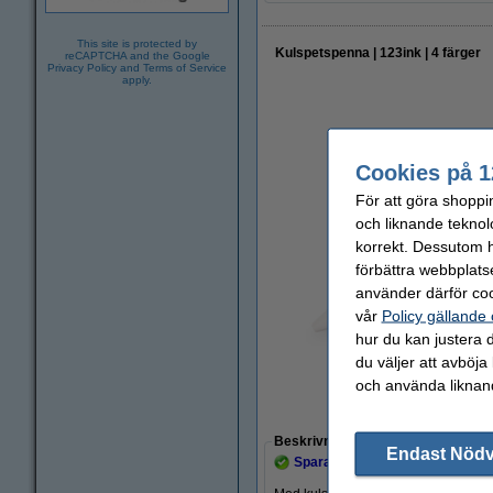
This site is protected by
Kulspetspenna | 123ink | 4 färger
reCAPTCHA and the Google
Privacy Policy
and
Terms of Service
apply.
Cookies på 1
För att göra shoppi
och liknande teknol
korrekt. Dessutom ha
förbättra webbplats
använder därför coo
vår
Policy gällande
hur du kan justera d
du väljer att avböja
och använda liknand
Zoom
Beskrivning
Endast Nöd
Spara upp till
41,4%
med varumä