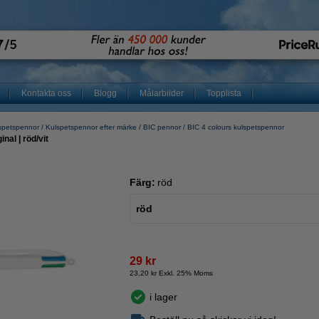
Kontakta oss
Blogg
Målarbilder
Topplista
spetspennor
Kulspetspennor efter märke
BIC pennor
BIC 4 colours kulspetspennor
nal | röd/vit
Färg:
röd
röd
29 kr
23,20 kr Exkl. 25% Moms
i lager