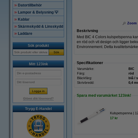
Datortillbehör
Lampor & Belysning 💡
Kablar
Zoom
Skärmskydd & Linsskydd
Beskrivning
Laddare
Med BIC 4 Colors kulspetspenna kan d
en röd och vit design och ligger bek
Sök produkt
Environnement. Detta kvalitetsmärke ga
Sök
Specifikationer
Mitt 123ink
Varumärke:
BIC
Färg:
röd
Bläckfärg:
blå / 
Skrivbredd:
0,4 
Spara med varumärket 123ink!
Glömt ditt lösenord?
Trygg E-Handel
Kulspetspenna | 12
17 kr