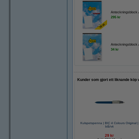
Anteckningsblock A4
295 kr
Anteckningsblock A4
34 kr
Kunder som gjort ett liknande köp 
Kulspetspenna | BIC 4 Colours Original |
blå/vit
29 kr