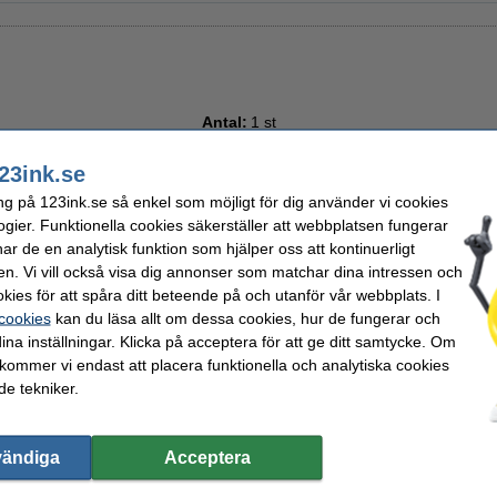
Antal:
1 st
1 st
3 st
12 st
23ink.se
ng på 123ink.se så enkel som möjligt för dig använder vi cookies
ogier. Funktionella cookies säkerställer att webbplatsen fungerar
17 kr
r de en analytisk funktion som hjälper oss att kontinuerligt
13,60 kr Exkl. 25% Moms
en. Vi vill också visa dig annonser som matchar dina intressen och
kies för att spåra ditt beteende på och utanför vår webbplats. I
i lager
 cookies
kan du läsa allt om dessa cookies, hur de fungerar och
Beställ nu så skickar vi idag!
ina inställningar. Klicka på acceptera för att ge ditt samtycke. Om
 kommer vi endast att placera funktionella och analytiska cookies
Beställ
e tekniker.
vändiga
Acceptera
rket 123ink.