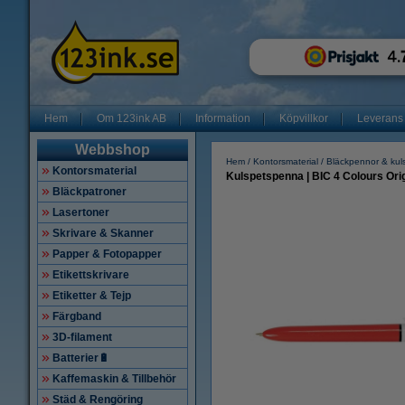
Hem
Om 123ink AB
Information
Köpvillkor
Leverans
Webbshop
Hem
Kontorsmaterial
Bläckpennor & kul
Kontorsmaterial
Kulspetspenna | BIC 4 Colours Origi
Bläckpatroner
Lasertoner
Skrivare & Skanner
Papper & Fotopapper
Etikettskrivare
Etiketter & Tejp
Färgband
3D-filament
Batterier🔋
Kaffemaskin & Tillbehör
Städ & Rengöring