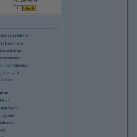
(Inkl. 25% Moms)
vare och skanner
stråleskrivare
laserskrivare
laserskrivare
funktionsskrivare
ara skrivare
oskrivare
nk.se
3D.se
ritetspolicy
änglighet
akta oss
ies