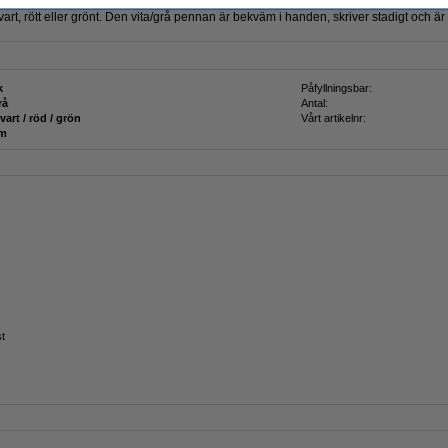
du skriva med fyra olika färger med samma penna. Använd de färgade reglagen för a
art, rött eller grönt. Den vita/grå pennan är bekväm i handen, skriver stadigt och är 
k
Påfyllningsbar:
rå
Antal:
svart / röd / grön
Vårt artikelnr:
mm
t