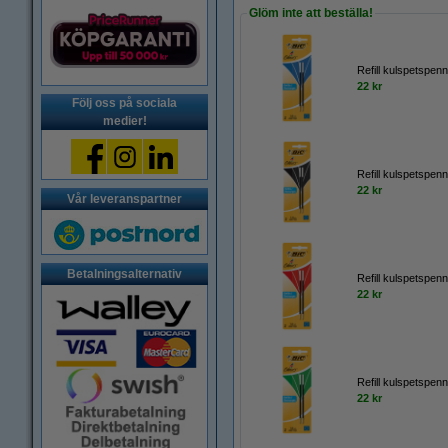
Glöm inte att beställa!
Refill kulspetspenn
22 kr
Följ oss på sociala
medier!
Refill kulspetspenn
22 kr
Vår leveranspartner
Betalningsalternativ
Refill kulspetspenn
22 kr
Refill kulspetspenn
22 kr