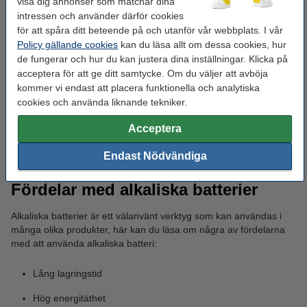
visa dig annonser som matchar dina
Hos oss kan du beställa alkaliska batterier till fantastiska priser
intressen och använder därför cookies
och snabba leveranser.
för att spåra ditt beteende på och utanför vår webbplats. I vår
Policy gällande cookies
kan du läsa allt om dessa cookies, hur
Vad alkaliska batterier är
de fungerar och hur du kan justera dina inställningar. Klicka på
acceptera för att ge ditt samtycke. Om du väljer att avböja
Alkaliska batterier är engångsbatterier som inte kan laddas om.
kommer vi endast att placera funktionella och analytiska
De använder zink och mangandioxid som aktiva ämnen
cookies och använda liknande tekniker.
tillsammans med en alkalisk elektrolyt. Denna uppbyggnad
erbjuder en större energitäthet jämfört med äldre batteritekniker
Acceptera
som zink-kolbatterier. Detta innebär att ett alkaliskt batteri kan
förse dina apparater med ström under en längre tid och med
Endast Nödvändiga
ökad effektivitet.
Fördelar med alkaliska batterier
Alkaliska batterier är ett välanvänt verktyg som kan användas i
många olika produkter, här kan du läsa om några av fördelarna
med att använda alkaliska batteri:
Lång lagringstid
Hög energitäthet