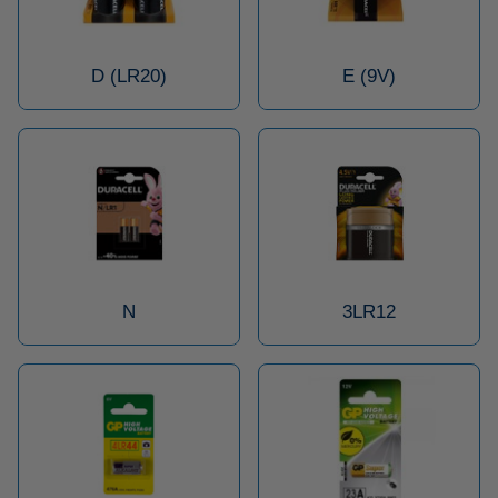
D (LR20)
E (9V)
N
3LR12