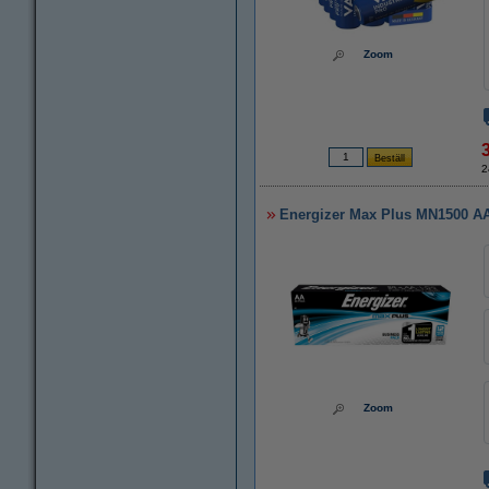
Zoom
2
Energizer Max Plus MN1500 AA/
Zoom