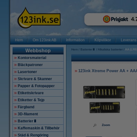
Hem
Om 123ink AB
Information
Köpvillkor
Leverans
Hem
Batterier🔋
Alkaliska batterier
AA (LR6
Webbshop
Kontorsmaterial
Bläckpatroner
123ink Xtreme Power AA + AAA 
Lasertoner
Skrivare & Skanner
Papper & Fotopapper
Etikettskrivare
Etiketter & Tejp
Färgband
3D-filament
Batterier🔋
Zoom
Kaffemaskin & Tillbehör
Städ & Rengöring