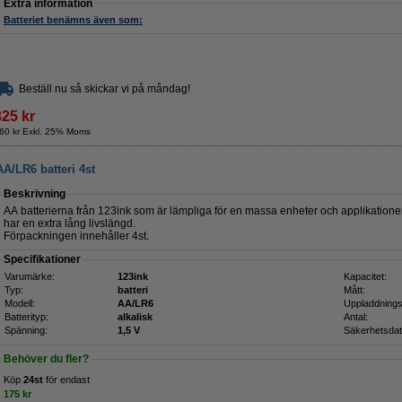
Extra information
Batteriet benämns även som:
Beställ nu så skickar vi på måndag!
325 kr
60 kr Exkl. 25% Moms
A/LR6 batteri 4st
Beskrivning
AA batterierna från 123ink som är lämpliga för en massa enheter och applikationer
har en extra lång livslängd.
Förpackningen innehåller 4st.
Specifikationer
Varumärke:
123ink
Kapacitet:
Typ:
batteri
Mått:
Modell:
AA/LR6
Uppladdnings
Batterityp:
alkalisk
Antal:
Spänning:
1,5 V
Säkerhetsdat
Behöver du fler?
Köp
24st
för endast
175 kr