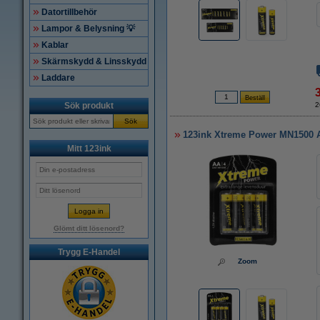
Datortillbehör
Lampor & Belysning 💡
Kablar
Skärmskydd & Linsskydd
Laddare
Sök produkt
2
Sök
123ink Xtreme Power MN1500 A
Mitt 123ink
Glömt ditt lösenord?
Trygg E-Handel
Zoom