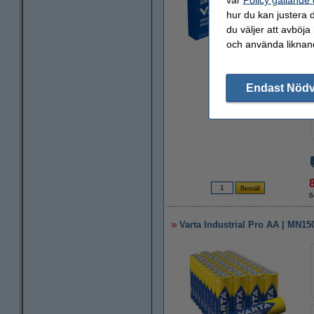
hur du kan justera d
du väljer att avböja
och använda liknand
Zoom
Endast Nöd
6
Varta Industrial Pro AA | MN150