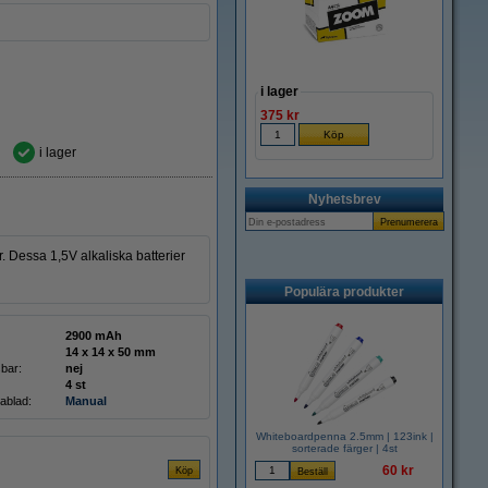
i lager
375 kr
i lager
Nyhetsbrev
. Dessa 1,5V alkaliska batterier
Populära produkter
2900 mAh
14 x 14 x 50 mm
bar:
nej
4 st
ablad:
Manual
Whiteboardpenna 2.5mm | 123ink |
sorterade färger | 4st
60 kr