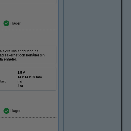
i lager
% extra livslängd för dina
kad säkerhet och behåller sin
rta enheter.
1,5 V
14 x 14 x 50 mm
bar:
nej
4 st
i lager