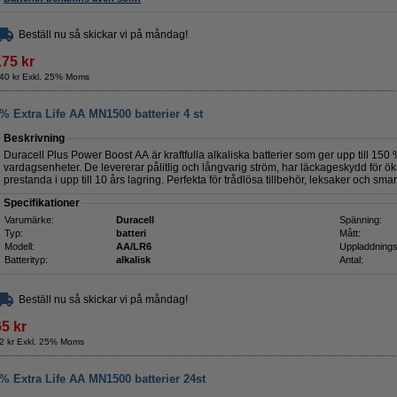
Beställ nu så skickar vi på måndag!
175 kr
40 kr Exkl. 25% Moms
 Extra Life AA MN1500 batterier 4 st
Beskrivning
Duracell Plus Power Boost AA är kraftfulla alkaliska batterier som ger upp till 150 
vardagsenheter. De levererar pålitlig och långvarig ström, har läckageskydd för ö
prestanda i upp till 10 års lagring. Perfekta för trådlösa tillbehör, leksaker och sma
Specifikationer
Varumärke:
Duracell
Spänning:
Typ:
batteri
Mått:
Modell:
AA/LR6
Uppladdnings
Batterityp:
alkalisk
Antal:
Beställ nu så skickar vi på måndag!
65 kr
2 kr Exkl. 25% Moms
% Extra Life AA MN1500 batterier 24st