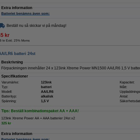
Extra information
Batteriet benämns även som:
Beställ nu så skickar vi på måndag!
45 kr
6 kr Exkl. 25% Moms
A/LR6 batteri 24st
Beskrivning
Förpackningen innehåller 24 x 123ink Xtreme Power MN1500 AA/LR6 1,5 V batter
Specifikationer
Varumärke:
123ink
Kapacitet:
Typ:
batteri
Mått:
Modell:
AA/LR6
Uppladdnings
Batterityp:
alkalisk
Antal:
Spänning:
1,5 V
Säkerhetsdat
Tips: Beställ kombinationspaket AA + AAA!
123ink Xtreme Power AA + AAA batterier 24st x2
325 kr
Extra information
Batteriet benämns även som: