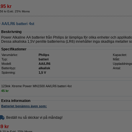
195 kr
56 kr Exkl. 25% Moms
 AA/LR6 batteri 4st
Beskrivning
Power Alkaline AA batterier från Philips är lämpliga för olika enheter och applika
Dessa alkaliska 1,5V penlite batterierna (LR6) innehåller inga skadliga metaller s
Specifikationer
Varumärke:
Philips
Kapacitet:
Typ:
batteri
Mått:
Modell:
AA/LR6
Uppladdnings
Batterityp:
alkalisk
Antal:
Spänning:
1,5 V
123ink Xtreme Power MN1500 AA/LR6 batteri 4st
45 kr
Extra information
Batteriet benämns även som:
Beställ nu så skickar vi på måndag!
49 kr
9,20 kr Exkl. 25% Moms