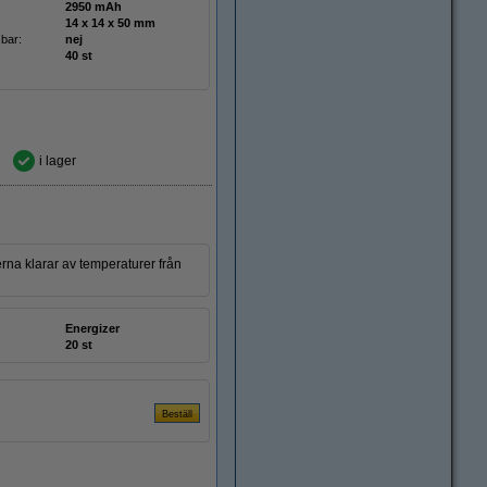
2950 mAh
14 x 14 x 50 mm
bar:
nej
40 st
i lager
rna klarar av temperaturer från
Energizer
20 st