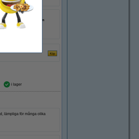
2600 mAh
10 x 10 x 44 mm
bar:
nej
10 st
i lager
ngd, lämpliga för många olika