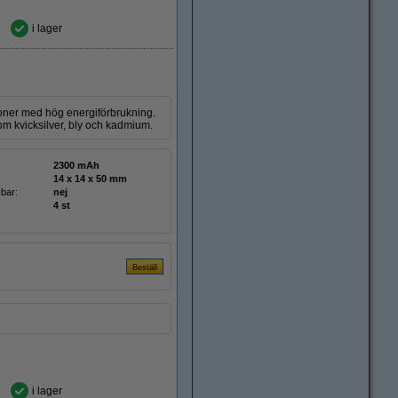
i lager
tioner med hög energiförbrukning.
om kvicksilver, bly och kadmium.
2300 mAh
14 x 14 x 50 mm
bar:
nej
4 st
i lager