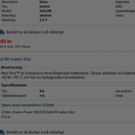
Varumärke:
Varta
Kapacitet:
Typ:
batteri
Mått:
Modell:
AA/LR6
Uppladdnings
Batterityp:
alkalisk
Antal:
Spänning:
1,5 V
Beställ nu så skickar vi på måndag!
300 kr
40 kr Exkl. 25% Moms
LR6 batteri 20st
Beskrivning
Max Plus™ är Energizers mest långlivade batteriserie. Dessa alkaliska AA batterie
-40 till +60°C och har en läckagesäker konstruktion.
Specifikationer
Typ:
AA
Varumärke:
Uppladdningsbar:
nej
Antal:
Spara med varumärket 123ink!
123ink Xtreme Power MN1500 AA/LR6 batteri 24st
175 kr
Beställ nu så skickar vi på måndag!