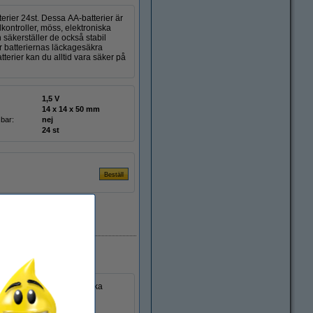
erier 24st. Dessa AA-batterier är
lkontroller, möss, elektroniska
 säkerställer de också stabil
ar batteriernas läckagesäkra
erier kan du alltid vara säker på
1,5 V
14 x 14 x 50 mm
bar:
nej
24 st
EU-lager
ngd, lämpliga för många olika