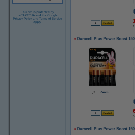
This site is protected by
reCAPTCHA and the Google
Privacy Policy
and
Terms of Service
apply.
1
Duracell Plus Power Boost 150%
Zoom
5
Duracell Plus Power Boost 150