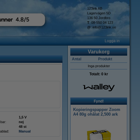
123ink AB
Lagervägen 5D
136 50 Jordbro
T
: 08-550 04 123
@
:
info@123ink.se
Logga in
Varukorg
Antal
Produkt
Inga produkter
Totalt:
0 kr
Fynd!
Kopieringspapper Zoom
A4 80g ohålat 2,500 ark
1,5 V
bar:
nej
48 st
ablad:
Manual