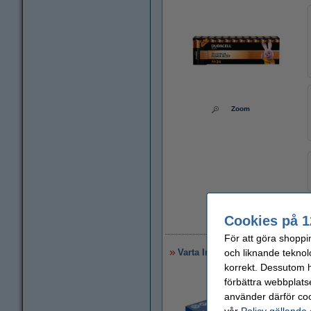
Zoom
Cookies på 1
2
För att göra shoppi
och liknande teknol
Varta Industrial Pro AA | MN150
korrekt. Dessutom ha
förbättra webbplats
använder därför coo
vår
Policy gällande