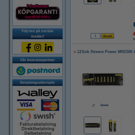
Följ oss på sociala
medier!
3
123ink Xtreme Power MN1500 A
Vår leveranspartner
Betalningsalternativ
Zoom