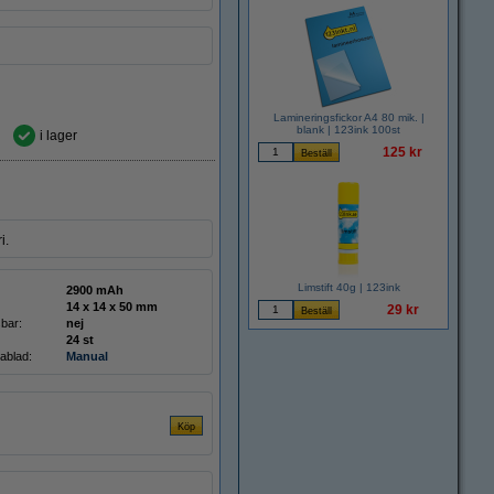
Lamineringsfickor A4 80 mik. |
blank | 123ink 100st
i lager
125 kr
i.
Limstift 40g | 123ink
2900 mAh
14 x 14 x 50 mm
29 kr
bar:
nej
24 st
ablad:
Manual