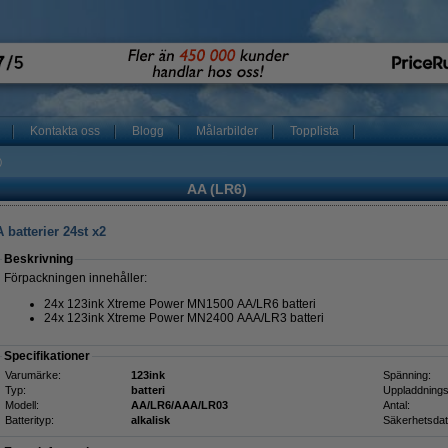
Kontakta oss
Blogg
Målarbilder
Topplista
)
AA (LR6)
batterier 24st x2
Beskrivning
Förpackningen innehåller:
24x 123ink Xtreme Power MN1500 AA/LR6 batteri
24x 123ink Xtreme Power MN2400 AAA/LR3 batteri
Specifikationer
Varumärke:
123ink
Spänning:
Typ:
batteri
Uppladdnings
Modell:
AA/LR6/AAA/LR03
Antal:
Batterityp:
alkalisk
Säkerhetsdat