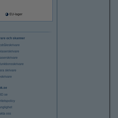
EU-lager
vare och skanner
stråleskrivare
laserskrivare
laserskrivare
funktionsskrivare
ara skrivare
oskrivare
nk.se
3D.se
ritetspolicy
änglighet
akta oss