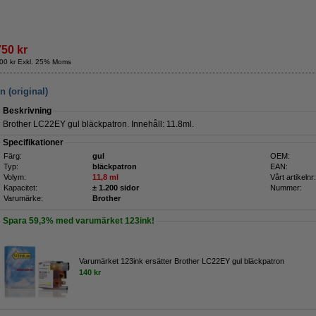
750 kr
00 kr Exkl. 25% Moms
 (original)
Beskrivning
Brother LC22EY gul bläckpatron. Innehåll: 11.8ml.
Specifikationer
Färg:
gul
OEM:
Typ:
bläckpatron
EAN:
Volym:
11,8 ml
Vårt artikelnr:
Kapacitet:
± 1.200 sidor
Nummer:
Varumärke:
Brother
Spara
59,3%
med varumärket 123ink!
Varumärket 123ink ersätter Brother LC22EY gul bläckpatron
140 kr