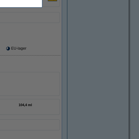
EU-lager
104,4 ml