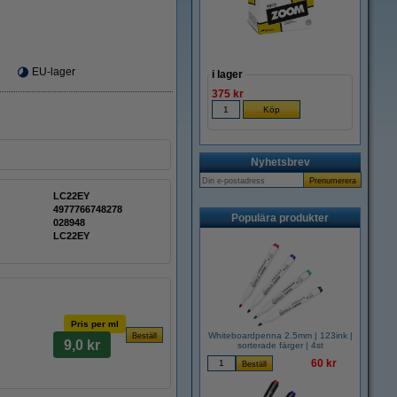
EU-lager
i lager
375 kr
Nyhetsbrev
LC22EY
4977766748278
Populära produkter
028948
LC22EY
Pris per ml
Whiteboardpenna 2.5mm | 123ink |
9,0 kr
sorterade färger | 4st
60 kr