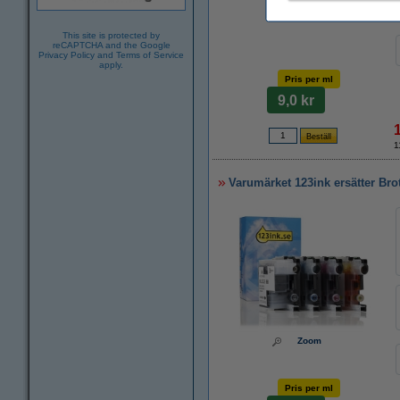
This site is protected by
reCAPTCHA and the Google
Privacy Policy
and
Terms of Service
apply.
Pris per ml
9,0 kr
1
Varumärket 123ink ersätter Br
Zoom
Pris per ml