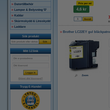
Pris per ml
Datortillbehör
4,6 kr
Lampor & Belysning 💡
Kablar
Skärmskydd & Linsskydd
6
Laddare
Brother LC22EY gul bläckpatron
Sök produkt
Sök
Mitt 123ink
Zoom
Glömt ditt lösenord?
Trygg E-Handel