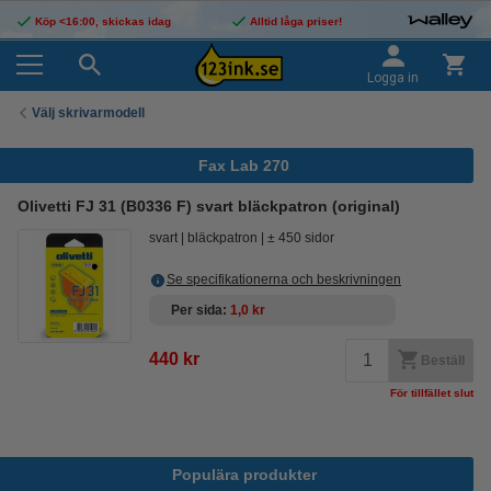
Köp <16:00, skickas idag
Alltid låga priser!
Logga in
Välj skrivarmodell
Fax Lab 270
Olivetti FJ 31 (B0336 F) svart bläckpatron (original)
svart
bläckpatron
± 450 sidor
Se specifikationerna och beskrivningen
Per sida
1,0 kr
440 kr
Beställ
För tillfället slut
Populära produkter