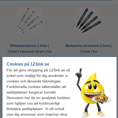
Whiteboardpenna 2.5mm |
Märkpenna permanent 2.5mm |
123ink | sorterade färger | 4st
123ink | 4st
Cookies på 123ink.se
60 kr
50 kr
Inkl. 25% Moms
Inkl. 25% Moms
För att göra shopping på 123ink.se så
enkel som möjligt för dig använder vi
cookies och liknande teknologier.
Funktionella cookies säkerställer att
webbplatsen fungerar korrekt.
Dessutom har de en analytisk funktion
som hjälper oss att kontinuerligt
förbättra webbplatsen. Vi vill också
visa dig annonser som matchar dina