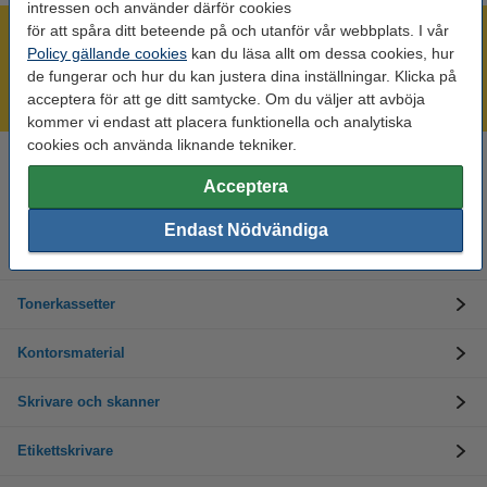
intressen och använder därför cookies
för att spåra ditt beteende på och utanför vår webbplats. I vår
Mer än 300.000 kunder!
Policy gällande cookies
kan du läsa allt om dessa cookies, hur
Beställ innan 16:00 så skickar vi idag!
de fungerar och hur du kan justera dina inställningar. Klicka på
acceptera för att ge ditt samtycke. Om du väljer att avböja
Alltid låga priser!
kommer vi endast att placera funktionella och analytiska
cookies och använda liknande tekniker.
Behöver du hjälp? Ring oss på 08-550 04 123
Acceptera
Helgfria vardagar från kl. 9:00 till 16:00
Endast Nödvändiga
Bläckpatroner
Tonerkassetter
Kontorsmaterial
Skrivare och skanner
Etikettskrivare