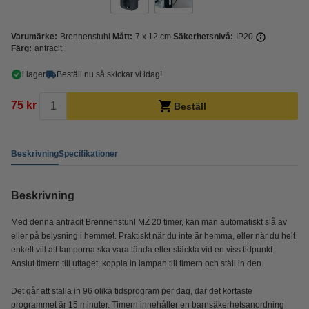
Varumärke:
Brennenstuhl
Mått:
7 x 12 cm
Säkerhetsnivå:
IP20
Färg:
antracit
i lager
Beställ nu så skickar vi idag!
75 kr
Beställ
Beskrivning
Specifikationer
Beskrivning
Med denna antracit Brennenstuhl MZ 20 timer, kan man automatiskt slå av
eller på belysning i hemmet. Praktiskt när du inte är hemma, eller när du helt
enkelt vill att lamporna ska vara tända eller släckta vid en viss tidpunkt.
Anslut timern till uttaget, koppla in lampan till timern och ställ in den.
Det går att ställa in 96 olika tidsprogram per dag, där det kortaste
programmet är 15 minuter. Timern innehåller en barnsäkerhetsanordning