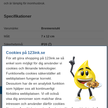
och är lämplig för inomhusbruk.
Specifikationer
Varumärke:
Brennenstuhl
Mått:
7 x 12 cm
Säkerhetsnivå:
IP20
Cookies på 123ink.se
Färg:
antracit
För att göra shopping på 123ink.se så
Typ:
timer
enkel som möjligt för dig använder vi
cookies och liknande teknologier.
Vårt artikelnr:
LBE00014
Funktionella cookies säkerställer att
webbplatsen fungerar korrekt.
Dessutom har de en analytisk funktion
som hjälper oss att kontinuerligt
Populära produkter
förbättra webbplatsen. Vi vill också
visa dig annonser som matchar dina
intressen och använder därför cookies