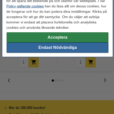
för att spåra ditt beteende på och utanför vår webbplats. I vår
Policy gällande cookies
kan du läsa allt om dessa cookies, hur
de fungerar och hur du kan justera dina inställningar. Klicka på
acceptera för att ge ditt samtycke. Om du väljer att avböja
kommer vi endast att placera funktionella och analytiska
cookies och använda liknande tekniker.
Varumärket 123ink
USB-minne 3.0 128GB | 123ink
ersätter Brother TN-2420 svart
Acceptera
toner hög kapacitet
570 kr
275 kr
Endast Nödvändiga
Inkl. 25% Moms
Inkl. 25% Moms
Mer än 300.000 kunder!