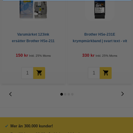
Varumärket 123ink
Brother HSe-231E
ersätter Brother HSe-211
krympmärkband | svart text - vit
krympslang | svart text - vit
märkband | 12mm (original)
märkband | 6mm x 1.5m
150 kr
330 kr
Inkl. 25% Moms
Inkl. 25% Moms
Mer än 300.000 kunder!