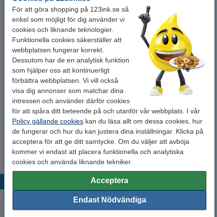
För att göra shopping på 123ink.se så
6 mm
9 mm
12 mm
18 mm
21 mm
enkel som möjligt för dig använder vi
cookies och liknande teknologier.
Funktionella cookies säkerställer att
Se specifikationerna och beskrivningen
webbplatsen fungerar korrekt.
Spara nästan
35%
med varumärket 123ink!
Dessutom har de en analytisk funktion
i lager
Beställ nu så skickar vi på måndag!
som hjälper oss att kontinuerligt
förbättra webbplatsen. Vi vill också
190 kr
Beställ
visa dig annonser som matchar dina
intressen och använder därför cookies
Behöver du fler?
för att spåra ditt beteende på och utanför vår webbplats. I vår
Policy gällande cookies
kan du läsa allt om dessa cookies, hur
Varumärket 123ink ersätter Brother HSe-221E
krympslang | svart text - vit märkband | 9mm x
de fungerar och hur du kan justera dina inställningar. Klicka på
1.5m | 5st
acceptera för att ge ditt samtycke. Om du väljer att avböja
800 kr
kommer vi endast att placera funktionella och analytiska
cookies och använda liknande tekniker.
Acceptera
Populära produkter
Endast Nödvändiga