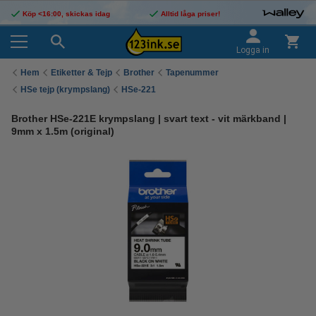
Köp <16:00, skickas idag
Alltid låga priser!
Logga in
Hem
Etiketter & Tejp
Brother
Tapenummer
HSe tejp (krympslang)
HSe-221
Brother HSe-221E krympslang | svart text - vit märkband |
9mm x 1.5m (original)