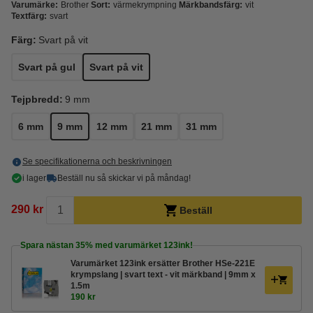
Varumärke:
Brother
Sort:
värmekrympning
Märkbandsfärg:
vit
Textfärg:
svart
Färg:
Svart på vit
Svart på gul
Svart på vit
Tejpbredd:
9 mm
6 mm
9 mm
12 mm
21 mm
31 mm
Se specifikationerna och beskrivningen
i lager
Beställ nu så skickar vi på måndag!
290 kr
Beställ
Spara nästan
35%
med varumärket 123ink!
Varumärket 123ink ersätter Brother HSe-221E
krympslang | svart text - vit märkband | 9mm x
1.5m
190 kr