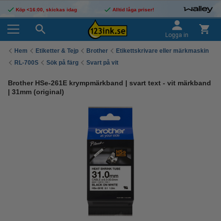
Köp <16:00, skickas idag
Alltid låga priser!
Logga in
Hem
Etiketter & Tejp
Brother
Etikettskrivare eller märkmaskin
RL-700S
Sök på färg
Svart på vit
Brother HSe-261E krympmärkband | svart text - vit märkband
| 31mm (original)