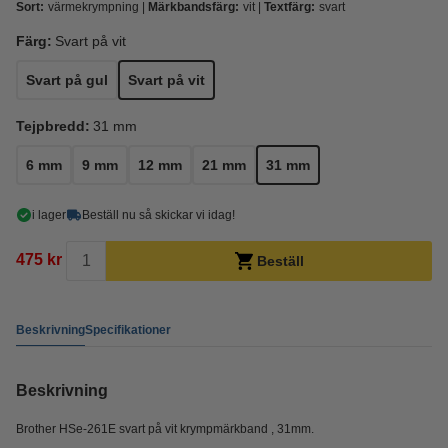
Sort:
värmekrympning
Märkbandsfärg:
vit
Textfärg:
svart
Färg:
Svart på vit
Svart på gul
Svart på vit
Tejpbredd:
31 mm
6 mm
9 mm
12 mm
21 mm
31 mm
i lager
Beställ nu så skickar vi idag!
475 kr
Beställ
Beskrivning
Specifikationer
Beskrivning
Brother HSe-261E svart på vit krympmärkband , 31mm.