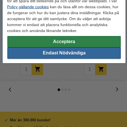
för att spåra ditt beteende på och utanför vår webbplats. I vår
Policy gällande cookies
kan du läsa allt om dessa cookies, hur
de fungerar och hur du kan justera dina inställningar. Klicka på
acceptera för att ge ditt samtycke. Om du väljer att avböja
kommer vi endast att placera funktionella och analytiska
cookies och använda liknande tekniker.
Varumärket 123ink
Brother HSe-231E
ersätter Brother HSe-231
krympmärkband | svart text - vit
Acceptera
krympslang | svart text - vit
märkband | 12mm (original)
märkband | 12mm x 1.5m
175 kr
330 kr
Endast Nödvändiga
Inkl. 25% Moms
Inkl. 25% Moms
Mer än 300.000 kunder!