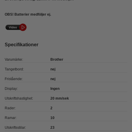
OBS! Batterier medföljer ej.
Specifikationer
Varumärke:
Brother
Tangetbord:
nej
Fristående:
nej
Display:
Ingen
Utskriftshastighet:
20 mm/sek
Rader:
2
Ramar:
10
Utskriftsstilar:
23