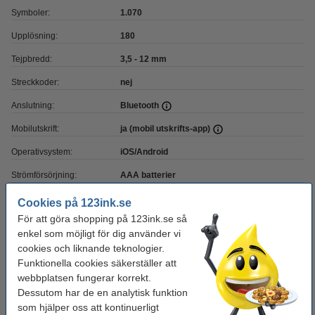
Symboler:
1.070
Upplösning:
180
Tejpbredd:
3,5 - 12 mm
Streckkoder:
nej
Anslutning:
Bluetooth
Mobilutskrift:
ja (mobil utskrifts-app)
Operativsystem:
iOS/Android
Strömförsörjning:
AAA batterier
Strömförsörjning:
6xAAA / adapter (exkl)
Cookies på 123ink.se
För att göra shopping på 123ink.se så
enkel som möjligt för dig använder vi
Glöm inte att beställa batterier!
cookies och liknande teknologier.
OBS! PT-P300BT använder 6 AAA batterier.
Funktionella cookies säkerställer att
webbplatsen fungerar korrekt.
123ink Xtreme Power MN2400 AAA/LR3 batteri
24st
Dessutom har de en analytisk funktion
175 kr
som hjälper oss att kontinuerligt