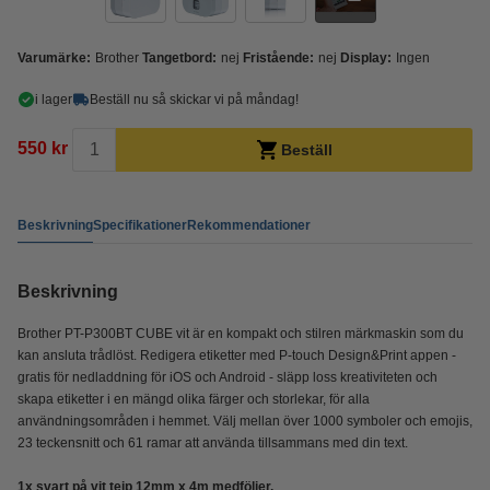
Varumärke:
Brother
Tangetbord:
nej
Fristående:
nej
Display:
Ingen
i lager
Beställ nu så skickar vi på måndag!
550 kr
Beställ
Beskrivning
Specifikationer
Rekommendationer
Beskrivning
Brother PT-P300BT CUBE vit är en kompakt och stilren märkmaskin som du
kan ansluta trådlöst. Redigera etiketter med P-touch Design&Print appen -
gratis för nedladdning för iOS och Android - släpp loss kreativiteten och
skapa etiketter i en mängd olika färger och storlekar, för alla
användningsområden i hemmet. Välj mellan över 1000 symboler och emojis,
23 teckensnitt och 61 ramar att använda tillsammans med din text.
1x svart på vit tejp 12mm x 4m medföljer.