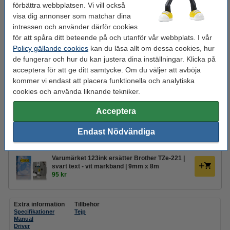
förbättra webbplatsen. Vi vill också
Batterier medföljer inte med den här produkten.
visa dig annonser som matchar dina
intressen och använder därför cookies
Glöm inte att beställa tejp!
för att spåra ditt beteende på och utanför vår webbplats. I vår
Varumärket 123ink ersätter Brother TZe-231 |
Policy gällande cookies
kan du läsa allt om dessa cookies, hur
svart text - vit märkband | 12mm x 8m
de fungerar och hur du kan justera dina inställningar. Klicka på
100 kr
acceptera för att ge ditt samtycke. Om du väljer att avböja
kommer vi endast att placera funktionella och analytiska
Varumärket 123ink ersätter Brother TZe-231 |
cookies och använda liknande tekniker.
svart text - vit märkband | 12mm x 8m | 5st
450 kr
Acceptera
Varumärket 123ink ersätter Brother TZe-221 |
svart text - vit märkband | 9mm x 8m | 5st
Endast Nödvändiga
425 kr
Varumärket 123ink ersätter Brother TZe-221 |
svart text - vit märkband | 9mm x 8m
95 kr
Extra information
Tillbehör
Specifikationer
Tejp
Manual
Driver