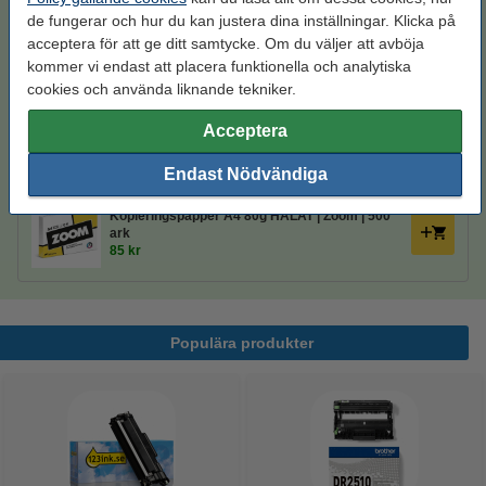
1 100 kr
de fungerar och hur du kan justera dina inställningar. Klicka på
acceptera för att ge ditt samtycke. Om du väljer att avböja
Ohålat 500 ark
kommer vi endast att placera funktionella och analytiska
cookies och använda liknande tekniker.
Kopieringspapper A4 80g | Zoom | 500 ark
80 kr
Acceptera
Endast Nödvändiga
Hålat 500 ark
Kopieringspapper A4 80g HÅLAT | Zoom | 500
ark
85 kr
Populära produkter