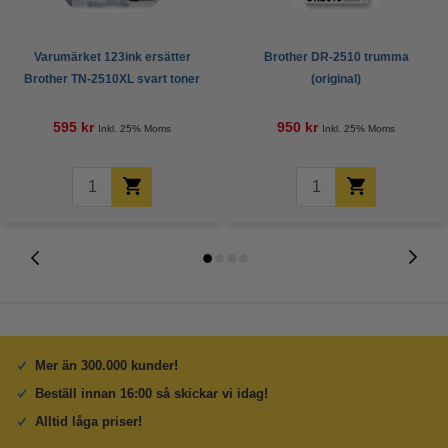
Varumärket 123ink ersätter
Brother DR-2510 trumma
Brother TN-2510XL svart toner
(original)
hög kapacitet
595 kr
950 kr
Inkl. 25% Moms
Inkl. 25% Moms
Mer än 300.000 kunder!
Beställ innan 16:00 så skickar vi idag!
Alltid låga priser!