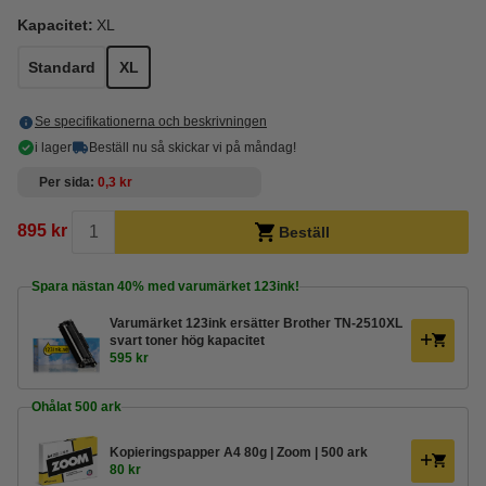
Kapacitet:
XL
Standard
XL
Se specifikationerna och beskrivningen
i lager
Beställ nu så skickar vi på måndag!
Per sida
0,3 kr
895 kr
Beställ
Spara nästan
40%
med varumärket 123ink!
Varumärket 123ink ersätter Brother TN-2510XL
svart toner hög kapacitet
595 kr
Ohålat 500 ark
Kopieringspapper A4 80g | Zoom | 500 ark
80 kr