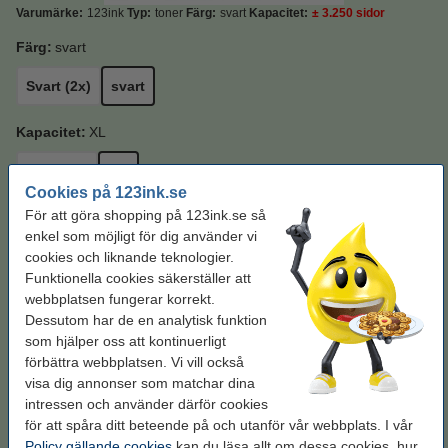
Varumärke:
123ink
Typ:
toner
Färg:
svart
Kapacitet:
± 3.250 sidor
Färg:
svart
Svart (2x)
svart
Kapacitet:
XL
Standard
XL
Cookies på 123ink.se
För att göra shopping på 123ink.se så
Se specifikationerna och beskrivningen
enkel som möjligt för dig använder vi
Spara nästan
40%
med varumärket 123ink!
cookies och liknande teknologier.
i lager
Beställ nu så skickar vi på måndag!
Funktionella cookies säkerställer att
Per sida
0,18 kr
webbplatsen fungerar korrekt.
Dessutom har de en analytisk funktion
595 kr
som hjälper oss att kontinuerligt
Beställ
förbättra webbplatsen. Vi vill också
visa dig annonser som matchar dina
Behöver du fler?
intressen och använder därför cookies
för att spåra ditt beteende på och utanför vår webbplats. I vår
Köp
2st
för endast
Policy gällande cookies
kan du läsa allt om dessa cookies, hur