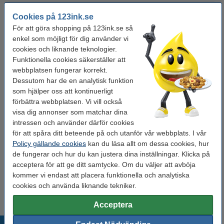
Röd på vit
Cookies på 123ink.se
För att göra shopping på 123ink.se så
Tejpbredd:
36 mm
enkel som möjligt för dig använder vi
cookies och liknande teknologier.
9 mm
12 mm
18 mm
24 mm
36 mm
Funktionella cookies säkerställer att
webbplatsen fungerar korrekt.
Se specifikationerna och beskrivningen
Dessutom har de en analytisk funktion
Spara
40%
med varumärket 123ink!
som hjälper oss att kontinuerligt
i lager
Beställ nu så skickar vi idag!
förbättra webbplatsen. Vi vill också
visa dig annonser som matchar dina
195 kr
intressen och använder därför cookies
Beställ
för att spåra ditt beteende på och utanför vår webbplats. I vår
Policy gällande cookies
kan du läsa allt om dessa cookies, hur
Tips: Beställ multipack!
de fungerar och hur du kan justera dina inställningar. Klicka på
Varumärket 123ink ersätter Brother TZe-
acceptera för att ge ditt samtycke. Om du väljer att avböja
261+TZe-661+TZe-161 | svart text -
kommer vi endast att placera funktionella och analytiska
vit/gul/transparent märkband | 36mm x 8m
cookies och använda liknande tekniker.
450 kr
Acceptera
Populära produkter