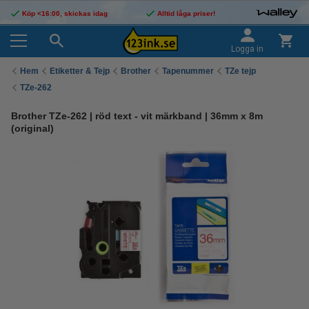
Köp <16:00, skickas idag
Alltid låga priser!
Logga in
Hem
Etiketter & Tejp
Brother
Tapenummer
TZe tejp
TZe-262
Brother TZe-262 | röd text - vit märkband | 36mm x 8m
(original)