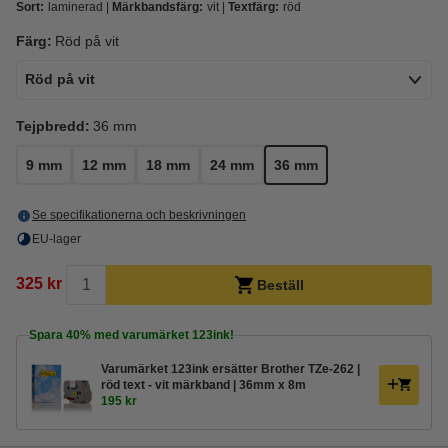
Sort:
laminerad
Märkbandsfärg:
vit
Textfärg:
röd
Färg:
Röd på vit
Röd på vit
Tejpbredd:
36 mm
9 mm
12 mm
18 mm
24 mm
36 mm
Se specifikationerna och beskrivningen
EU-lager
325 kr
Beställ
Spara
40%
med varumärket 123ink!
Varumärket 123ink ersätter Brother TZe-262 |
röd text - vit märkband | 36mm x 8m
195 kr