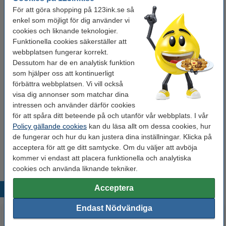
För att göra shopping på 123ink.se så
9 mm
12 mm
18 mm
24 mm
36 mm
enkel som möjligt för dig använder vi
cookies och liknande teknologier.
Funktionella cookies säkerställer att
Se specifikationerna och beskrivningen
webbplatsen fungerar korrekt.
Spara mer än
45%
med varumärket 123ink!
Dessutom har de en analytisk funktion
i lager
Beställ nu så skickar vi på måndag!
som hjälper oss att kontinuerligt
förbättra webbplatsen. Vi vill också
105 kr
Beställ
visa dig annonser som matchar dina
intressen och använder därför cookies
Tips: Beställ multipack!
för att spåra ditt beteende på och utanför vår webbplats. I vår
Policy gällande cookies
kan du läsa allt om dessa cookies, hur
Varumärket 123ink ersätter Brother TZe-
241+TZe-641+TZe-141 | svart text -
de fungerar och hur du kan justera dina inställningar. Klicka på
vit/transparent/gul märkband | 18mm x 8m | 3st
acceptera för att ge ditt samtycke. Om du väljer att avböja
250 kr
kommer vi endast att placera funktionella och analytiska
cookies och använda liknande tekniker.
Acceptera
Populära produkter
Endast Nödvändiga