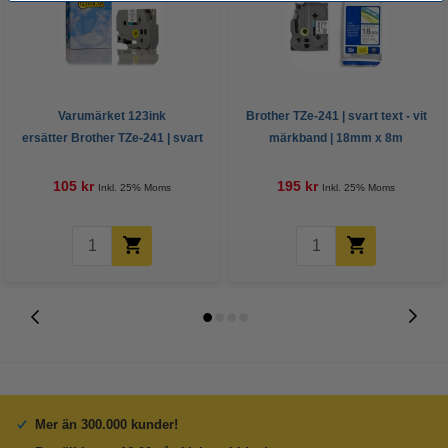
Varumärket 123ink
Brother TZe-241 | svart text - vit
ersätter Brother TZe-241 | svart
märkband | 18mm x 8m
text - vit märkband | 18mm x 8m
(original)
105 kr
195 kr
Inkl. 25% Moms
Inkl. 25% Moms
Mer än 300.000 kunder!