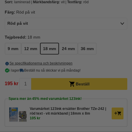
Sort:
laminerad
Märkbandsfärg:
vit
Textfärg:
röd
Färg:
Röd på vit
Röd på vit
Tejpbredd:
18 mm
9 mm
12 mm
18 mm
24 mm
36 mm
Se specifikationerna och beskrivningen
i lager
Beställ nu så skickar vi på måndag!
195 kr
Beställ
Spara mer än
45%
med varumärket 123ink!
Varumärket 123ink ersätter Brother TZe-242 |
röd text - vit märkband | 18mm x 8m
105 kr