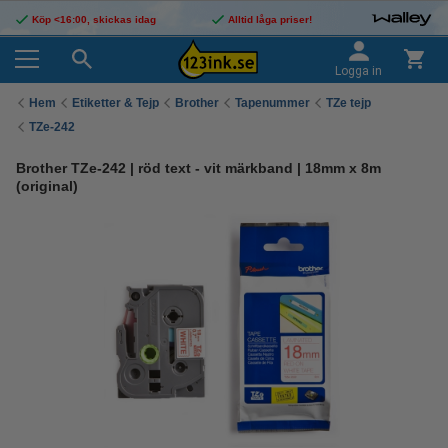
Köp <16:00, skickas idag
Alltid låga priser!
Logga in
Hem
Etiketter & Tejp
Brother
Tapenummer
TZe tejp
TZe-242
Brother TZe-242 | röd text - vit märkband | 18mm x 8m
(original)