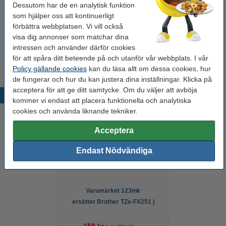
Tejplängd:
8 meter
Dessutom har de en analytisk funktion
som hjälper oss att kontinuerligt
Nummer:
TZe-FX661
förbättra webbplatsen. Vi vill också
visa dig annonser som matchar dina
Tips
intressen och använder därför cookies
Vi råder er att beställa denna produkt istället för originalprodukten!
för att spåra ditt beteende på och utanför vår webbplats. I vår
Policy gällande cookies
kan du läsa allt om dessa cookies, hur
de fungerar och hur du kan justera dina inställningar. Klicka på
acceptera för att ge ditt samtycke. Om du väljer att avböja
Populära produkter
kommer vi endast att placera funktionella och analytiska
cookies och använda liknande tekniker.
Acceptera
Endast Nödvändiga
Varumärket 123ink
ersätter Brother TZe-FX251 |
Flexi ID | svart text - vit
märkband | 24mm x 8m