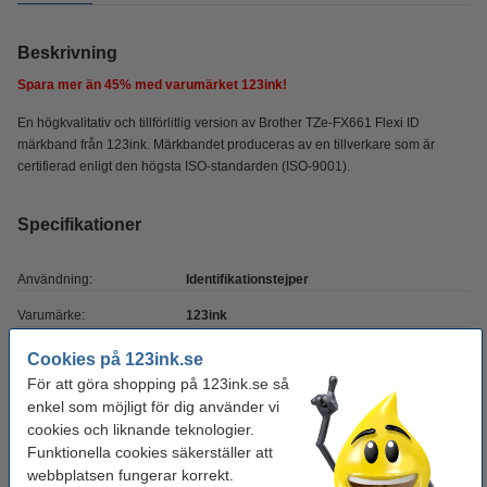
Beskrivning
Spara mer än
45%
med varumärket 123ink!
En högkvalitativ och tillförlitlig version av Brother TZe-FX661 Flexi ID
märkband från 123ink. Märkbandet produceras av en tillverkare som är
certifierad enligt den högsta ISO-standarden (ISO-9001).
Specifikationer
Användning:
Identifikationstejper
Varumärke:
123ink
Sort:
laminerad
Cookies på 123ink.se
För att göra shopping på 123ink.se så
Märkbandsfärg:
gul
enkel som möjligt för dig använder vi
Textfärg:
svart
cookies och liknande teknologier.
Funktionella cookies säkerställer att
Tejpbredd:
36 mm
webbplatsen fungerar korrekt.