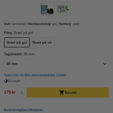
Sort:
laminerad
Märkbandsfärg:
gul
Textfärg:
svart
Färg:
Svart på gul
Svart på gul
Svart på vit
Tejpbredd:
36 mm
36 mm
Spara mer än
45%
med varumärket 123ink!
EU-lager
175 kr
Beställ
Beskrivning
Specifikationer