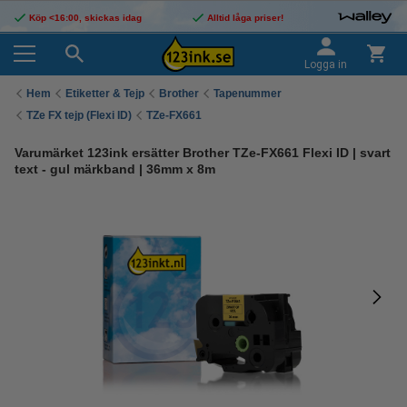
Köp <16:00, skickas idag
Alltid låga priser!
Logga in
Hem
Etiketter & Tejp
Brother
Tapenummer
TZe FX tejp (Flexi ID)
TZe-FX661
Varumärket 123ink ersätter Brother TZe-FX661 Flexi ID | svart
text - gul märkband | 36mm x 8m