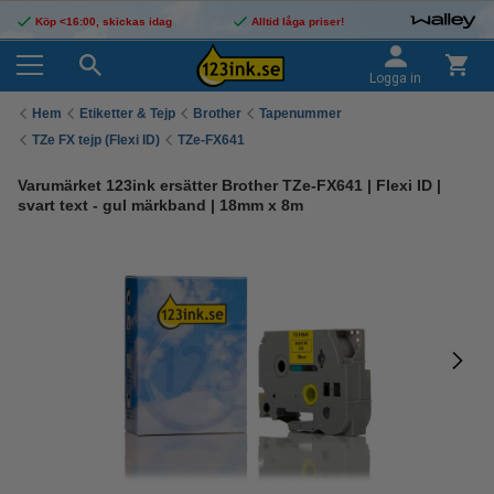
Köp <16:00, skickas idag
Alltid låga priser!
Logga in
Hem
Etiketter & Tejp
Brother
Tapenummer
TZe FX tejp (Flexi ID)
TZe-FX641
Varumärket 123ink ersätter Brother TZe-FX641 | Flexi ID |
svart text - gul märkband | 18mm x 8m