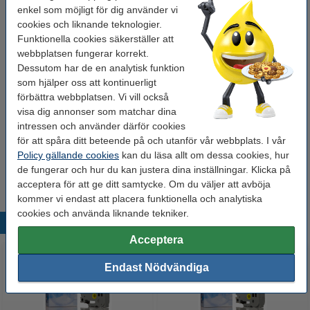
enkel som möjligt för dig använder vi
Tejplängd:
8 meter
cookies och liknande teknologier.
Funktionella cookies säkerställer att
Nummer:
TZe-FX641
webbplatsen fungerar korrekt.
Dessutom har de en analytisk funktion
Tips: Beställ multipack!
som hjälper oss att kontinuerligt
förbättra webbplatsen. Vi vill också
Varumärket 123ink ersätter Brother TZe-
FX241+TZe-FX641 | Flexi ID | svart text - vit/gul
visa dig annonser som matchar dina
märkband | 18mm x 8m
intressen och använder därför cookies
250 kr
för att spåra ditt beteende på och utanför vår webbplats. I vår
Policy gällande cookies
kan du läsa allt om dessa cookies, hur
Tips
de fungerar och hur du kan justera dina inställningar. Klicka på
Vi råder er att beställa denna produkt istället för originalprodukten!
acceptera för att ge ditt samtycke. Om du väljer att avböja
kommer vi endast att placera funktionella och analytiska
cookies och använda liknande tekniker.
Populära produkter
Acceptera
Endast Nödvändiga