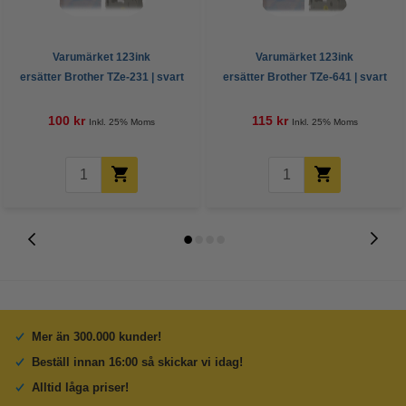
Varumärket 123ink
Varumärket 123ink
ersätter Brother TZe-231 | svart
ersätter Brother TZe-641 | svart
text - vit märkband | 12mm x 8m
text - gul märkband | 18mm x
8m
100 kr
115 kr
Inkl. 25% Moms
Inkl. 25% Moms
Mer än 300.000 kunder!
Beställ innan 16:00 så skickar vi idag!
Alltid låga priser!