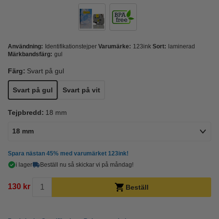
Användning:
Identifikationstejper
Varumärke:
123ink
Sort:
laminerad
Märkbandsfärg:
gul
Färg:
Svart på gul
Svart på gul
Svart på vit
Tejpbredd:
18 mm
18 mm
Spara nästan
45%
med varumärket 123ink!
i lager
Beställ nu så skickar vi på måndag!
130 kr
Beställ