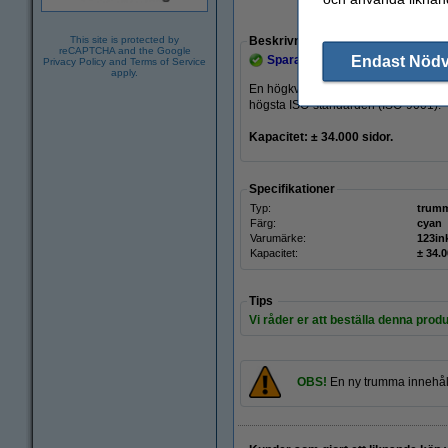
Zoom
This site is protected by
Beskrivning
reCAPTCHA and the Google
Endast Nöd
Spara
37%
med varumärket 123
Privacy Policy
and
Terms of Service
apply.
En högkvalitativ och tillförlitlig ve
högsta ISO-standarden (ISO-9001).
Kapacitet: ± 34.000
sidor.
Specifikationer
Typ:
trum
Färg:
cyan
Varumärke:
123in
Kapacitet:
± 34.0
Tips
Vi råder er att beställa denna produ
OBS!
En ny trumma innehå