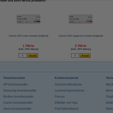
valde ofta även dessa produkter!
2
Canon 034 svart trumma (original)
Canon 034 magenta trumma (original)
1 700 kr
2 700 kr
(Inkl. 25% Moms)
(Inkl. 25% Moms)
Tonerkassetter
Kontorsmaterial
Skri
HP tonerkassetter
Dokumentförstörare
Bläck
Samsung tonerkassetter
Lamineringsmaskiner
Mono
Brother tonerkassetter
Pennor
Färg
Canon tonerkassetter
Etiketter och tejp
Multi
Xerox tonerkassetter
Post-it/Notisblock
Bärb