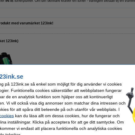
ller
INTE
tonerpulver. Om din skrivare kräver en toner - vänligen beställ ej en trumm
odukt med varumärket 123ink!
et 123ink)
23ink.se
1 700 kr
Per sida
ng på 123ink.se så enkel som möjligt för dig använder vi cookies
1 360 kr Exkl. 25% Moms
0,05 kr
ogier. Funktionella cookies säkerställer att webbplatsen fungerar
r de en analytisk funktion som hjälper oss att kontinuerligt
EU-lager
en. Vi vill också visa dig annonser som matchar dina intressen och
kies för att spåra ditt beteende på och utanför vår webbplats. I
 cookies
kan du läsa allt om dessa cookies, hur de fungerar och
Beställ
ina inställningar. Klicka på acceptera för att ge ditt samtycke. Om
 kommer vi endast att placera funktionella och analytiska cookies
e tekniker.