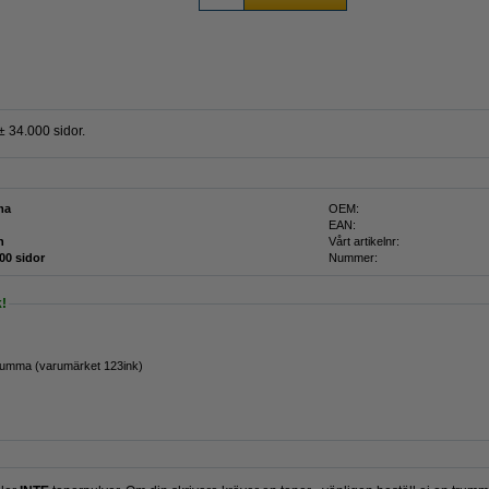
 34.000 sidor.
ma
OEM:
EAN:
n
Vårt artikelnr:
00 sidor
Nummer:
!
rumma (varumärket 123ink)