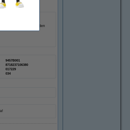
 som är certifierad enligt den
9457B001
8718237106380
017229
034
a!