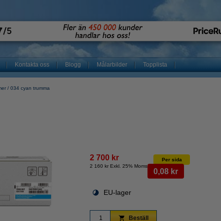
Kontakta oss
Blogg
Målarbilder
Topplista
mer
034 cyan trumma
2 700 kr
Per sida
2 160 kr Exkl. 25% Moms
0,08 kr
EU-lager
Beställ