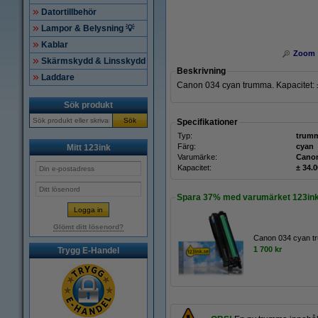
Datortillbehör
Lampor & Belysning 💡
Kablar
Zoom
Skärmskydd & Linsskydd
Beskrivning
Laddare
Canon 034 cyan trumma. Kapacitet: ±
Sök produkt
Sök
Specifikationer
Typ:
trum
Färg:
cyan
Mitt 123ink
Varumärke:
Cano
Kapacitet:
± 34.0
Spara
37%
med varumärket 123ink
Glömt ditt lösenord?
Canon 034 cyan t
1 700 kr
Trygg E-Handel