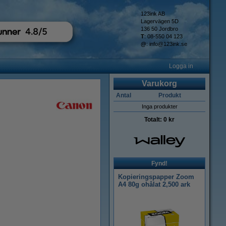
123ink AB
Lagervägen 5D
136 50 Jordbro
T
: 08-550 04 123
@
:
info@123ink.se
Logga in
Varukorg
Antal
Produkt
Inga produkter
Totalt:
0 kr
Fynd!
Kopieringspapper Zoom
A4 80g ohålat 2,500 ark