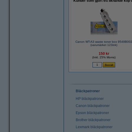
Kunder som gjort ett liknande köp 
Canon WT-A3 waste toner box 9549B00
(varumärket 123ink)
150 kr
(Inkl. 25% Moms)
Bläckpatroner
HP bläckpatroner
Canon bläckpatroner
Epson bläckpatroner
Brother bläckpatroner
Lexmark bläckpatroner