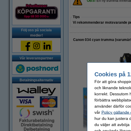
OBS!
En ny trumma innehå
Tips
Vi rekommenderar motsvarande pr
Följ oss på sociala
medier!
Canon 034 cyan trumma (varumärk
Vår leveranspartner
Cookies på 1
Betalningsalternativ
För att göra shoppi
och liknande teknol
korrekt. Dessutom ha
förbättra webbplats
använder därför coo
vår
Policy gällande
hur du kan justera d
du väljer att avböja
och använda liknand