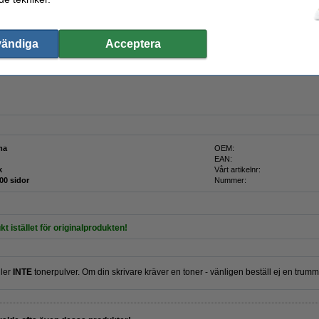
vändiga
Acceptera
ink!
rsion av Canon 034 cyan trumma från 123ink. Denna toner produceras av en tillverkare
ma
OEM:
EAN:
k
Vårt artikelnr:
00 sidor
Nummer:
kt istället för originalprodukten!
ller
INTE
tonerpulver. Om din skrivare kräver en toner - vänligen beställ ej en trumm