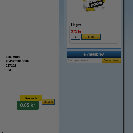
i lager
375 kr
Nyhetsbrev
9457B001
4549292018080
017228
034
Per sida
0,05 kr