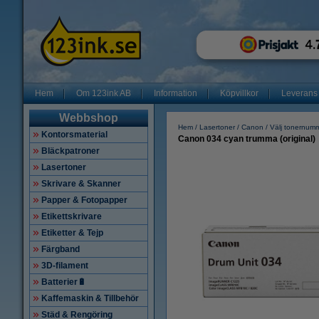
Hem
Om 123ink AB
Information
Köpvillkor
Leverans
Webbshop
Hem
Lasertoner
Canon
Välj tonernum
Kontorsmaterial
Canon 034 cyan trumma (original)
Bläckpatroner
Lasertoner
Skrivare & Skanner
Papper & Fotopapper
Etikettskrivare
Etiketter & Tejp
Färgband
3D-filament
Batterier🔋
Kaffemaskin & Tillbehör
Städ & Rengöring