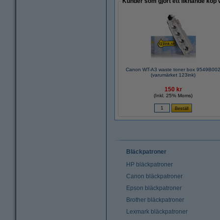
Kunder som gjort ett liknande köp 
Canon WT-A3 waste toner box 9549B00
(varumärket 123ink)
150 kr
(Inkl. 25% Moms)
Bläckpatroner
HP bläckpatroner
Canon bläckpatroner
Epson bläckpatroner
Brother bläckpatroner
Lexmark bläckpatroner