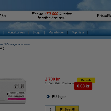
Kontakta oss
Blogg
Målarbilder
Topplista
mer
034 magenta trumma
al)
2 700 kr
Per sida
2 160 kr Exkl. 25% Moms
0,08 kr
EU-lager
Beställ