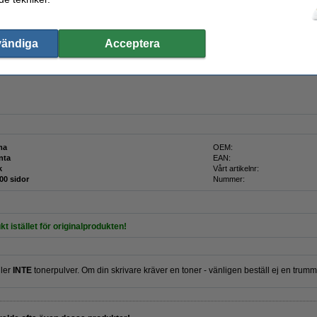
vändiga
Acceptera
ink!
rsion av Canon 034 magenta trumma från 123ink. Denna toner produceras av en tillver
ma
OEM:
nta
EAN:
k
Vårt artikelnr:
00 sidor
Nummer:
kt istället för originalprodukten!
ller
INTE
tonerpulver. Om din skrivare kräver en toner - vänligen beställ ej en trumm