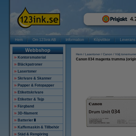
Hem
Om 123ink AB
Information
Köpvillkor
Leverans
Webbshop
Hem
Lasertoner
Canon
Välj tonernum
Kontorsmaterial
Canon 034 magenta trumma (origin
Bläckpatroner
Lasertoner
Skrivare & Skanner
Papper & Fotopapper
Etikettskrivare
Etiketter & Tejp
Färgband
3D-filament
Batterier🔋
Kaffemaskin & Tillbehör
Städ & Rengöring