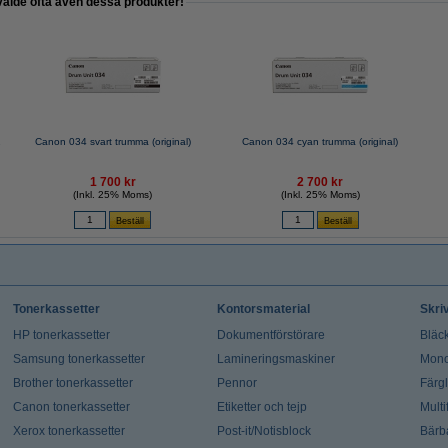
valde ofta även dessa produkter!
2
Canon 034 svart trumma (original)
Canon 034 cyan trumma (original)
1 700 kr
2 700 kr
(Inkl. 25% Moms)
(Inkl. 25% Moms)
Tonerkassetter
Kontorsmaterial
Skri
HP tonerkassetter
Dokumentförstörare
Bläck
Samsung tonerkassetter
Lamineringsmaskiner
Mono
Brother tonerkassetter
Pennor
Färg
Canon tonerkassetter
Etiketter och tejp
Multi
Xerox tonerkassetter
Post-it/Notisblock
Bärb