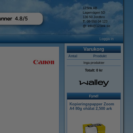
123ink AB
Lagervägen 5D
136 50 Jordbro
T
: 08-550 04 123
@
:
info@123ink.se
Logga in
Varukorg
Antal
Produkt
Inga produkter
Totalt:
0 kr
Fynd!
Kopieringspapper Zoom
A4 80g ohålat 2,500 ark