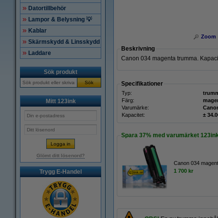
Datortillbehör
Lampor & Belysning 💡
Kablar
Zoom
Skärmskydd & Linsskydd
Beskrivning
Laddare
Canon 034 magenta trumma. Kapacite
Sök produkt
Sök
Specifikationer
Typ:
trum
Färg:
mage
Mitt 123ink
Varumärke:
Cano
Kapacitet:
± 34.0
Spara
37%
med varumärket 123ink
Glömt ditt lösenord?
Canon 034 magent
1 700 kr
Trygg E-Handel