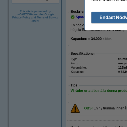
Zoom
This site is protected by
Beskrivning
reCAPTCHA and the Google
Endast Nöd
Spara
37%
med varumärket 123
Privacy Policy
and
Terms of Service
apply.
En högkvalitativ och tillförlitlig ve
högsta ISO-standarden (ISO-9001).
Kapacitet: ± 34.000
sidor.
Specifikationer
Typ:
trum
Färg:
mage
Varumärke:
123in
Kapacitet:
± 34.0
Tips
Vi råder er att beställa denna produ
OBS!
En ny trumma innehå