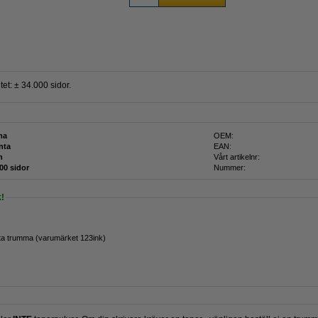
t: ± 34.000 sidor.
ma
OEM:
nta
EAN:
n
Vårt artikelnr:
00 sidor
Nummer:
!
a trumma (varumärket 123ink)