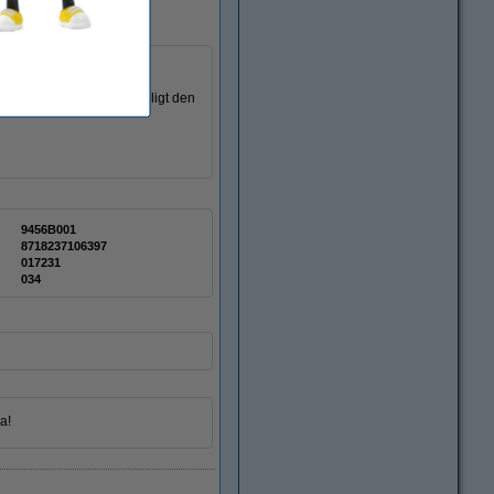
kare som är certifierad enligt den
9456B001
8718237106397
017231
034
a!