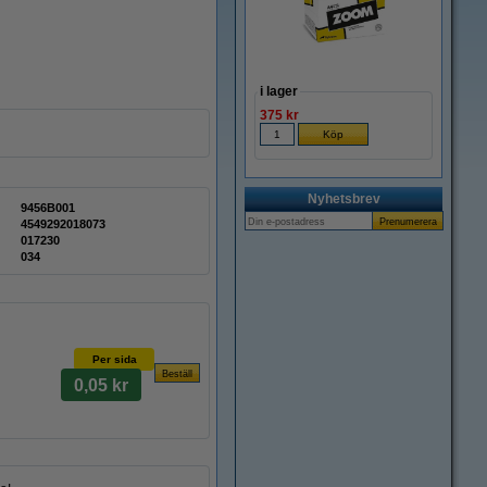
i lager
375 kr
Nyhetsbrev
9456B001
4549292018073
017230
034
Per sida
0,05 kr