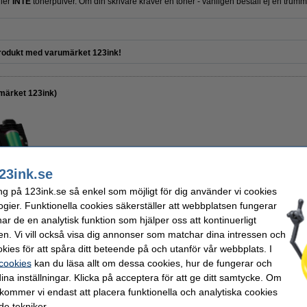
ller
INTE
tonerpulver. Om din skrivare kräver en toner - vänligen beställ ej en trumm
odukt med varumärket 123ink!
ärket 123ink)
23ink.se
1 700 kr
Per sida
ng på 123ink.se så enkel som möjligt för dig använder vi cookies
1 360 kr Exkl. 25% Moms
0,05 kr
ogier. Funktionella cookies säkerställer att webbplatsen fungerar
r de en analytisk funktion som hjälper oss att kontinuerligt
EU-lager
en. Vi vill också visa dig annonser som matchar dina intressen och
kies för att spåra ditt beteende på och utanför vår webbplats. I
 cookies
kan du läsa allt om dessa cookies, hur de fungerar och
Beställ
ina inställningar. Klicka på acceptera för att ge ditt samtycke. Om
 kommer vi endast att placera funktionella och analytiska cookies
e tekniker.