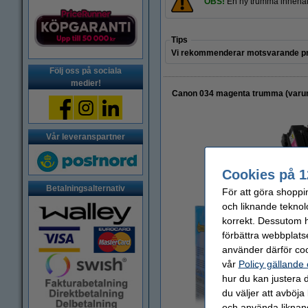
OBS!
En ny trumma innehå
Tips
Vi rekommenderar motsvarande pr
Följ oss på sociala
medier!
Canon 034 magenta trumma (varum
Vår leveranspartner
Cookies på 1
Betalningsalternativ
För att göra shoppi
och liknande teknol
korrekt. Dessutom ha
förbättra webbplats
använder därför coo
vår
Policy gällande
hur du kan justera d
du väljer att avböja
och använda liknand