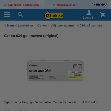
Köp <16:00, skickas idag
Alltid låga priser!
Logga in
Hem
Lasertoner
Canon
Välj tonernummer
034 gul trumma
Canon 034 gul trumma (original)
Typ:
trumma
Färg:
gul
Varumärke:
Canon
Kapacitet:
± 34.000 sidor