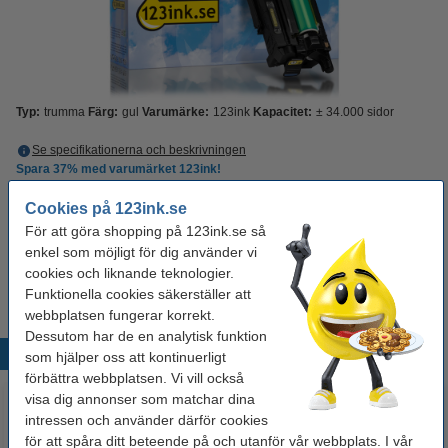
Typ:
trumma
Färg:
gul
Varumärke:
123ink
Kapacitet:
± 34.000 sidor
Se specifikationerna och beskrivningen
Spara
37%
med varumärket 123ink!
EU-lager
Cookies på 123ink.se
Per sida
0,05 kr
För att göra shopping på 123ink.se så
enkel som möjligt för dig använder vi
1 700 kr
Beställ
cookies och liknande teknologier.
Funktionella cookies säkerställer att
webbplatsen fungerar korrekt.
Dessutom har de en analytisk funktion
Populära produkter
som hjälper oss att kontinuerligt
förbättra webbplatsen. Vi vill också
visa dig annonser som matchar dina
intressen och använder därför cookies
för att spåra ditt beteende på och utanför vår webbplats. I vår