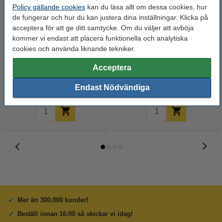
Policy gällande cookies
kan du läsa allt om dessa cookies, hur
de fungerar och hur du kan justera dina inställningar. Klicka på
acceptera för att ge ditt samtycke. Om du väljer att avböja
kommer vi endast att placera funktionella och analytiska
Canon WT-A3 waste toner box
Canon 034 svart trumma
cookies och använda liknande tekniker.
9549B002 (varumärket 123ink)
(original)
Acceptera
150 kr
1 700 kr
Inkl. 25% Moms
Inkl. 25% Moms
Endast Nödvändiga
Mer än 300.000 kunder!
Beställ innan 16:00 så skickar vi idag!