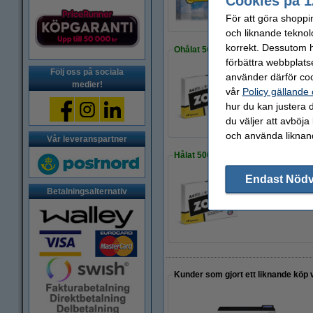
Cookies på 1
För att göra shoppi
och liknande teknol
korrekt. Dessutom ha
Ohålat 500 ark
förbättra webbplats
Följ oss på sociala
använder därför coo
medier!
Kopieringspapper 
vår
Policy gällande
80 kr
hur du kan justera d
du väljer att avböja
och använda liknand
Vår leveranspartner
Hålat 500 ark
Endast Nöd
Betalningsalternativ
Kopieringspapper 
85 kr
Kunder som gjort ett liknande köp 