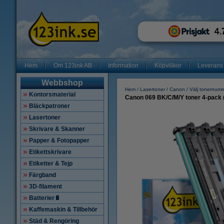
Hem
Om 123ink AB
Information
Köpvillkor
Leverans
Webbshop
Hem
Lasertoner
Canon
Välj tonernum
Kontorsmaterial
Canon 069 BK/C/M/Y toner 4-pack 
Bläckpatroner
Lasertoner
Skrivare & Skanner
Papper & Fotopapper
Etikettskrivare
Etiketter & Tejp
Färgband
3D-filament
Batterier🔋
Kaffemaskin & Tillbehör
Städ & Rengöring