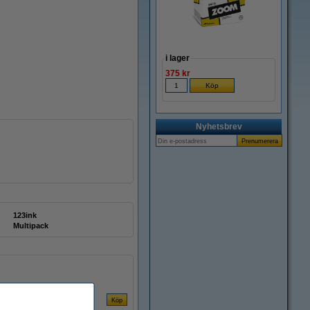
i lager
375 kr
Nyhetsbrev
123ink
Multipack