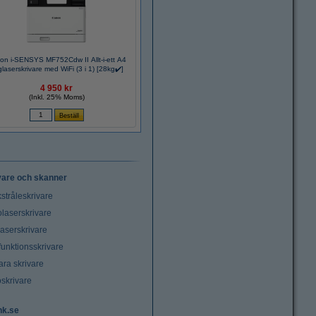
on i-SENSYS MF752Cdw II Allt-i-ett A4
glaserskrivare med WiFi (3 i 1) [28kg✔️]
4 950 kr
(Inkl. 25% Moms)
vare och skanner
stråleskrivare
laserskrivare
laserskrivare
funktionsskrivare
ara skrivare
oskrivare
nk.se