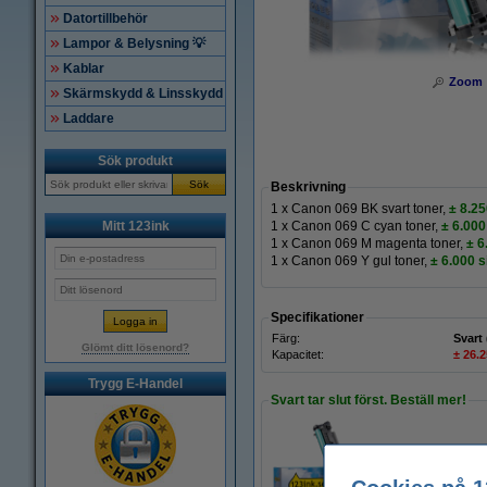
Datortillbehör
Lampor & Belysning 💡
Kablar
Zoom
Skärmskydd & Linsskydd
Laddare
Sök produkt
Sök
Beskrivning
1 x Canon 069 BK svart toner,
± 8.25
Mitt 123ink
1 x Canon 069 C cyan toner,
± 6.000
1 x Canon 069 M magenta toner,
± 6
1 x Canon 069 Y gul toner,
± 6.000 s
Specifikationer
Färg:
Svart 
Glömt ditt lösenord?
Kapacitet:
± 26.2
Trygg E-Handel
Svart tar slut först. Beställ mer!
Canon 069 BK svar
850 kr