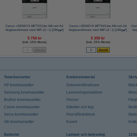
Canon i-SENSYS MF752Cdw Allt-i-ett A4
Canon i-SENSYS MF754Cdw Allt-i-ett A4
Can
färglaserskrivare med WiFi (3 i 1) [29kg✔️]
färglaserskrivare med WiFi (4 i 1) [28kg✔️]
fär
5 750 kr
5 350 kr
(Inkl. 25% Moms)
(Inkl. 25% Moms)
Tonerkassetter
Kontorsmaterial
Skri
HP tonerkassetter
Dokumentförstörare
Bläck
Samsung tonerkassetter
Lamineringsmaskiner
Mono
Brother tonerkassetter
Pennor
Färg
Canon tonerkassetter
Etiketter och tejp
Multi
Xerox tonerkassetter
Post-it/Notisblock
Bärb
Oki tonerkassetter
Kuvert
Kvitt
Batterier
Lampor och belysning
123i