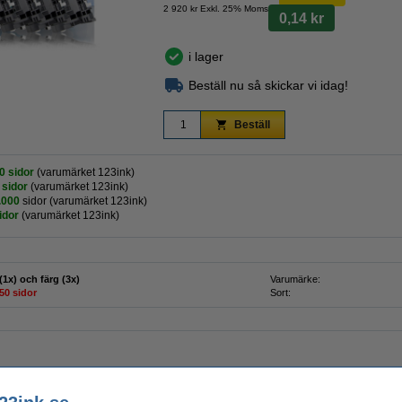
2 920 kr Exkl. 25% Moms
0,14 kr
i lager
Beställ nu så skickar vi idag!
Beställ
0 sidor
(varumärket 123ink)
 sidor
(varumärket 123ink)
.000
sidor (varumärket 123ink)
idor
(varumärket 123ink)
(1x) och färg (3x)
Varumärke:
50 sidor
Sort:
t toner (varumärket 123ink)