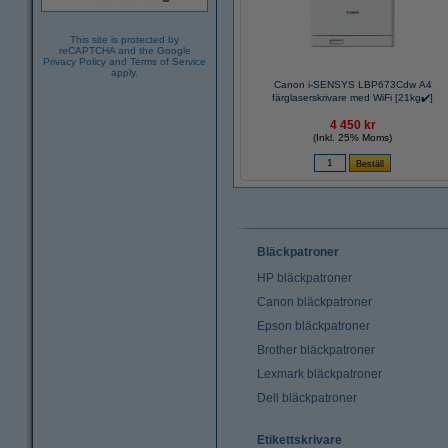
This site is protected by
reCAPTCHA and the Google
Privacy Policy
and
Terms of Service
apply.
Canon i-SENSYS LBP673Cdw A4
färglaserskrivare med WiFi [21kg✔️]
4 450 kr
(Inkl. 25% Moms)
Bläckpatroner
HP bläckpatroner
Canon bläckpatroner
Epson bläckpatroner
Brother bläckpatroner
Lexmark bläckpatroner
Dell bläckpatroner
Etikettskrivare