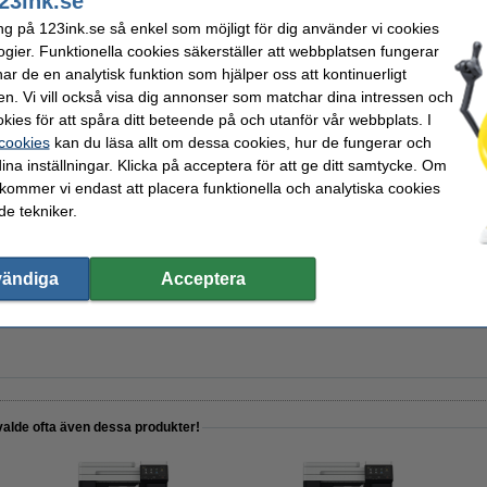
23ink.se
ng på 123ink.se så enkel som möjligt för dig använder vi cookies
ogier. Funktionella cookies säkerställer att webbplatsen fungerar
r de en analytisk funktion som hjälper oss att kontinuerligt
en. Vi vill också visa dig annonser som matchar dina intressen och
kies för att spåra ditt beteende på och utanför vår webbplats. I
A4 80g | Zoom | 500 ark
 cookies
kan du läsa allt om dessa cookies, hur de fungerar och
ina inställningar. Klicka på acceptera för att ge ditt samtycke. Om
 kommer vi endast att placera funktionella och analytiska cookies
e tekniker.
vändiga
Acceptera
A4 80g HÅLAT | Zoom | 500 ark
valde ofta även dessa produkter!