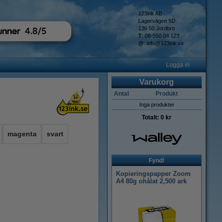
123ink AB
Lagervägen 5D
136 50 Jordbro
T
: 08-550 04 123
@
:
info@123ink.se
Logga in
Varukorg
Antal
Produkt
Inga produkter
Totalt:
0 kr
magenta
svart
Fynd!
Kopieringspapper Zoom
A4 80g ohålat 2,500 ark