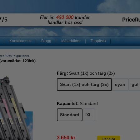
Kontakta oss
Blogg
Målarbilder
Topplista
mer
069 Y gul toner
(varumärket 123ink)
Färg:
Svart (1x) och färg (3x)
Svart (1x) och färg (3x)
cyan
gul
Kapacitet:
Standard
Standard
XL
3 650 kr
Per sida