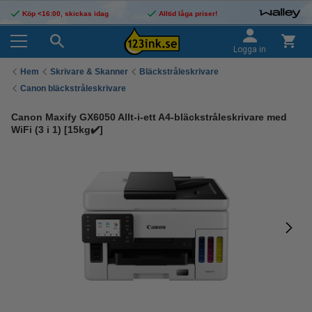
Köp <16:00, skickas idag
Alltid låga priser!
Logga in
Hem
Skrivare & Skanner
Bläckstråleskrivare
Canon bläckstråleskrivare
Canon Maxify GX6050 Allt-i-ett A4-bläckstråleskrivare med
WiFi (3 i 1) [15kg✔️]