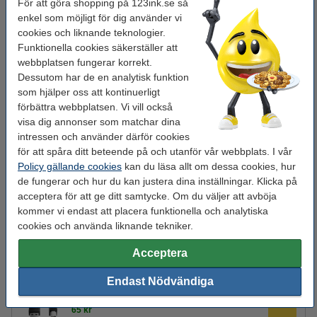
ADF:
ja (50 ark)
För att göra shopping på 123ink.se så
enkel som möjligt för dig använder vi
Duplex:
ja (skriva ut)
cookies och liknande teknologier.
Funktionella cookies säkerställer att
Mobilutskrift:
ja (AirPrint, Mopria, utskriftsapp)
webbplatsen fungerar korrekt.
Användningsplats:
Hem
Dessutom har de en analytisk funktion
som hjälper oss att kontinuerligt
förbättra webbplatsen. Vi vill också
Tips! Beställ bläckpatroner
visa dig annonser som matchar dina
Canon GI-56 BK/C/M/Y 4-pack (varumärket
intressen och använder därför cookies
123ink)
för att spåra ditt beteende på och utanför vår webbplats. I vår
525 kr
Policy gällande cookies
kan du läsa allt om dessa cookies, hur
de fungerar och hur du kan justera dina inställningar. Klicka på
Skrivarkablar
acceptera för att ge ditt samtycke. Om du väljer att avböja
Skrivartillverkaren förser ej skrivaren med USB-kablar eller
kommer vi endast att placera funktionella och analytiska
nätverkskablar när den skickas.
cookies och använda liknande tekniker.
Nätverkskabel 3m CAT5e | 123ink | grå
Acceptera
35 kr
Endast Nödvändiga
USB-B skrivarkabel 2m | 123ink | svart
65 kr