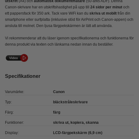
utskrift
(A4) och
automatisk dokumentmatare
(50-arks ADF). Denna
Canon-skrivare har en utskriftshastighet på upp till
24 sidor per minut
och
ett pappersfack för 350 ark. Tack vare WiFi kan du
skriva ut mobilt
från din
smartphone eller surfplatta (inklusive stöd för AirPrint och Canon-appen) och
ansluta till molnet. Den ljusa färgpekskärmen är lätt att använda.
Vi rekommenderar att du läser igenom specifikationerna och funktionerna för
denna produkt via texten och länkarna nedan innan du beställer.
Specifikationer
Varumärke:
Canon
Typ:
bläckstråleskrivare
Färg:
färg
Funktioner:
skriva ut, kopiera, skanna
Display:
LCD-färgpekskärm (6,9 cm)