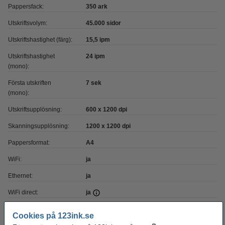
Pappersfack:
350 ark
Utskriftsvolym:
45.000 sidor
Utskriftshastighet (färg):
15,5 ipm
Utskriftshastighet
24 ipm
(mono):
Första utskriften
7 sek
(mono):
Utskriftsupplösning:
600 x 1200 dpi
Skanningsupplösning:
1200 x 1200 dpi
Pappersformat:
A4
WiFi:
ja
Ethernet:
ja
WiFi direct:
ja
Skrivaranslutning:
USB
Cookies på 123ink.se