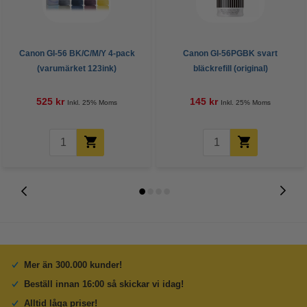
Canon GI-56 BK/C/M/Y 4-pack
Canon GI-56PGBK svart
(varumärket 123ink)
bläckrefill (original)
525 kr
145 kr
Inkl. 25% Moms
Inkl. 25% Moms
Mer än 300.000 kunder!
Beställ innan 16:00 så skickar vi idag!
Alltid låga priser!