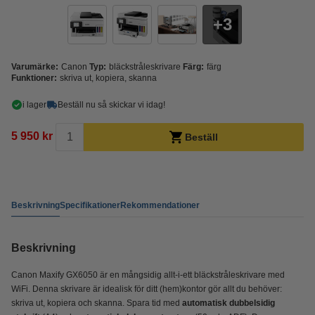
3
Varumärke:
Canon
Typ:
bläckstråleskrivare
Färg:
färg
Funktioner:
skriva ut, kopiera, skanna
i lager
Beställ nu så skickar vi idag!
5 950 kr
Beställ
Beskrivning
Specifikationer
Rekommendationer
Beskrivning
Canon Maxify GX6050 är en mångsidig allt-i-ett bläckstråleskrivare med
WiFi. Denna skrivare är idealisk för ditt (hem)kontor gör allt du behöver:
skriva ut, kopiera och skanna. Spara tid med
automatisk dubbelsidig