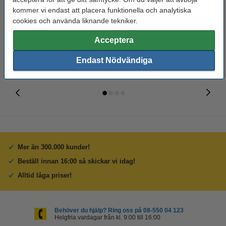
specialbomullsduk | 5 ark
FSC® | canvasstruktur | 20 ark
kommer vi endast att placera funktionella och analytiska
cookies och använda liknande tekniker.
95 kr
175 kr
Inkl. 25% Moms
Inkl. 25% Moms
Acceptera
Endast Nödvändiga
Mer än 300.000 kunder!
Beställ innan 16:00 så skickar vi idag!
Alltid låga priser!
Behöver du hjälp? Ring oss på 08-550 04 123
Helgfria vardagar från kl. 9:00 till 16:00