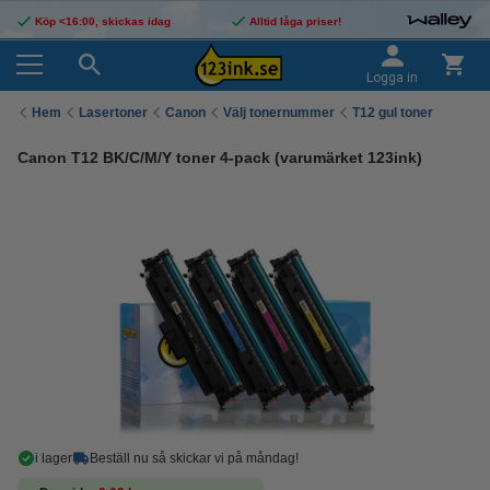
Köp <16:00, skickas idag
Alltid låga priser!
Logga in
Hem
Lasertoner
Canon
Välj tonernummer
T12 gul toner
Canon T12 BK/C/M/Y toner 4-pack (varumärket 123ink)
i lager
Beställ nu så skickar vi på måndag!