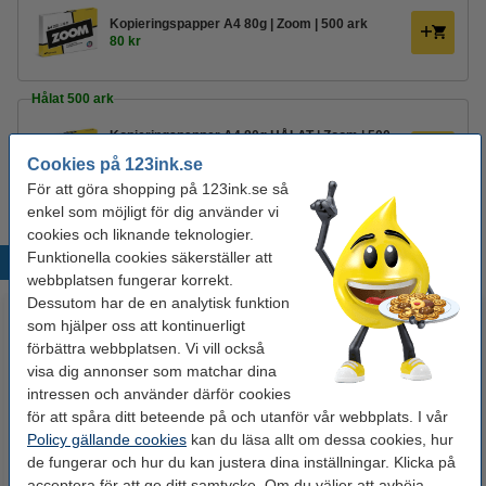
Kopieringspapper A4 80g | Zoom | 500 ark
80 kr
Hålat 500 ark
Kopieringspapper A4 80g HÅLAT | Zoom | 500
ark
Cookies på 123ink.se
85 kr
För att göra shopping på 123ink.se så
enkel som möjligt för dig använder vi
cookies och liknande teknologier.
Funktionella cookies säkerställer att
Populära produkter
webbplatsen fungerar korrekt.
Dessutom har de en analytisk funktion
som hjälper oss att kontinuerligt
förbättra webbplatsen. Vi vill också
visa dig annonser som matchar dina
intressen och använder därför cookies
för att spåra ditt beteende på och utanför vår webbplats. I vår
Policy gällande cookies
kan du läsa allt om dessa cookies, hur
de fungerar och hur du kan justera dina inställningar. Klicka på
A4 380g 123ink
A4 230g 123ink fotopapper
acceptera för att ge ditt samtycke. Om du väljer att avböja