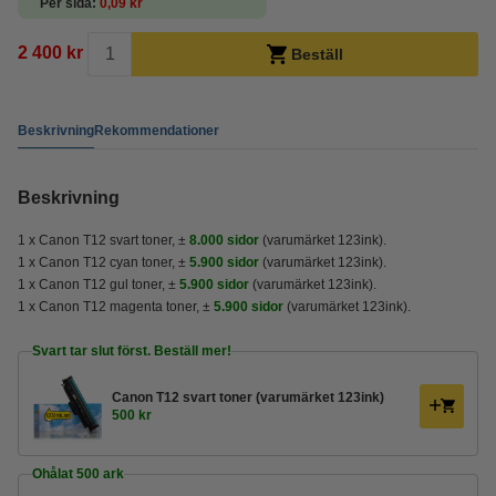
Per sida
0,09 kr
2 400 kr
Beställ
Beskrivning
Rekommendationer
Beskrivning
1 x Canon T12 svart toner,
±
8.000 sidor
(varumärket 123ink).
1 x Canon T12 cyan toner,
±
5.900 sidor
(varumärket 123ink).
1 x Canon T12 gul toner,
±
5.900
sidor
(varumärket 123ink).
1 x Canon T12 magenta toner,
±
5.900
sidor
(varumärket 123ink).
Svart tar slut först. Beställ mer!
Canon T12 svart toner (varumärket 123ink)
500 kr
Ohålat 500 ark