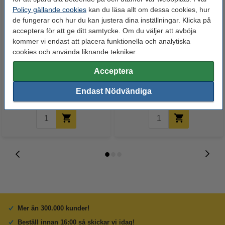
Policy gällande cookies
kan du läsa allt om dessa cookies, hur
de fungerar och hur du kan justera dina inställningar. Klicka på
acceptera för att ge ditt samtycke. Om du väljer att avböja
kommer vi endast att placera funktionella och analytiska
cookies och använda liknande tekniker.
Canon T12 svart toner
Canon T12 cyan toner
(varumärket 123ink)
(varumärket 123ink)
Acceptera
500 kr
650 kr
Inkl. 25% Moms
Inkl. 25% Moms
Endast Nödvändiga
Mer än 300.000 kunder!
Beställ innan 16:00 så skickar vi idag!