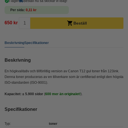
i lager
Beställ nu så skickar vi idag!
Per sida
0,11 kr
650 kr
Beställ
Beskrivning
Specifikationer
Beskrivning
En högkvalitativ och tillförlitlig version av Canon T12 gul toner från 123ink.
Denna toner produceras av en tillverkare som är certifierad enligt den högsta
ISO-standarden (ISO-9001).
Kapacitet:
± 5.900
sidor
(
600 mer än originalet!
).
Specifikationer
Typ:
toner