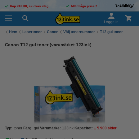
Köp <16:00, skickas idag
Alltid låga priser!
Logga in
Hem
Lasertoner
Canon
Välj tonernummer
T12 gul toner
Canon T12 gul toner (varumärket 123ink)
Typ:
toner
Färg:
gul
Varumärke:
123ink
Kapacitet:
± 5.900 sidor