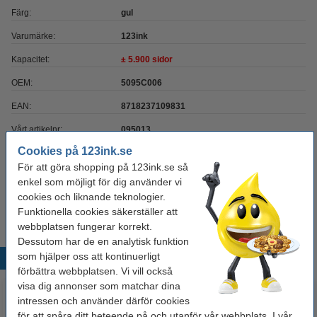
Färg:
gul
Varumärke:
123ink
Kapacitet:
± 5.900 sidor
OEM:
5095C006
EAN:
8718237109831
Vårt artikelnr:
095013
Cookies på 123ink.se
Nummer:
5095C006
För att göra shopping på 123ink.se så
enkel som möjligt för dig använder vi
Tips
cookies och liknande teknologier.
Vi råder er att beställa denna produkt istället för originalprodukten!
Funktionella cookies säkerställer att
webbplatsen fungerar korrekt.
Dessutom har de en analytisk funktion
som hjälper oss att kontinuerligt
Populära produkter
förbättra webbplatsen. Vi vill också
visa dig annonser som matchar dina
intressen och använder därför cookies
för att spåra ditt beteende på och utanför vår webbplats. I vår