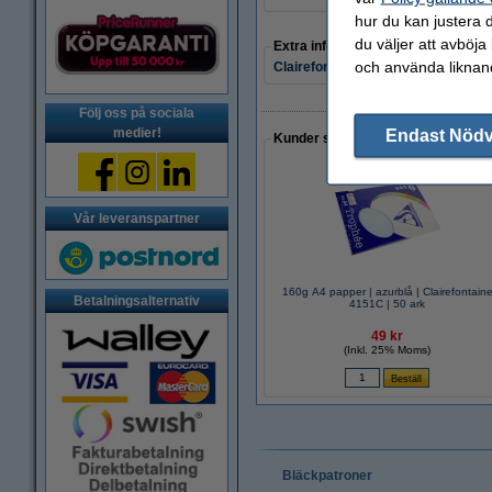
hur du kan justera d
du väljer att avböja
Extra information
och använda liknand
Clairefontaine färgkarta
Följ oss på sociala
medier!
Endast Nöd
Kunder som gjort ett liknande köp 
Vår leveranspartner
160g A4 papper | azurblå | Clairefontain
Betalningsalternativ
4151C | 50 ark
49 kr
(Inkl. 25% Moms)
Bläckpatroner