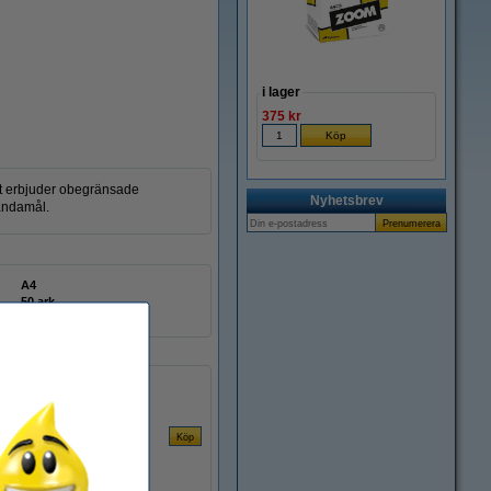
i lager
375 kr
et erbjuder obegränsade
Nyhetsbrev
 ändamål.
A4
50 ark
250063