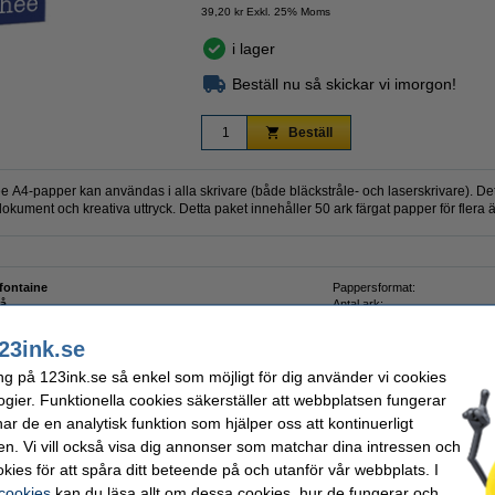
39,20 kr Exkl. 25% Moms
i lager
Beställ nu så skickar vi imorgon!
Beställ
ée A4-papper kan användas i alla skrivare (både bläckstråle- och laserskrivare). D
okument och kreativa uttryck. Detta paket innehåller 50 ark färgat papper för flera
efontaine
Pappersformat:
rå
Antal ark:
/m²
Vårt artikelnr:
23ink.se
ng på 123ink.se så enkel som möjligt för dig använder vi cookies
ogier. Funktionella cookies säkerställer att webbplatsen fungerar
r de en analytisk funktion som hjälper oss att kontinuerligt
ndast
en. Vi vill också visa dig annonser som matchar dina intressen och
kies för att spåra ditt beteende på och utanför vår webbplats. I
 cookies
kan du läsa allt om dessa cookies, hur de fungerar och