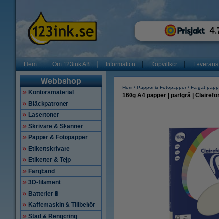
Hem
Om 123ink AB
Information
Köpvillkor
Leverans
Webbshop
Hem
Papper & Fotopapper
Färgat papp
Kontorsmaterial
​​​​​​​160g A4 papper | pärlgrå | Clair
Bläckpatroner
Lasertoner
Skrivare & Skanner
Papper & Fotopapper
Etikettskrivare
Etiketter & Tejp
Färgband
3D-filament
Batterier🔋
Kaffemaskin & Tillbehör
Städ & Rengöring