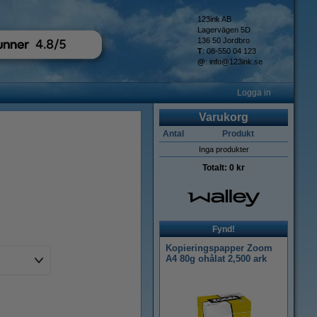
123ink AB
Lagervägen 5D
136 50 Jordbro
T
: 08-550 04 123
@
:
info@123ink.se
Logga in
Varukorg
Antal
Produkt
Inga produkter
Totalt:
0 kr
Fynd!
Kopieringspapper Zoom
A4 80g ohålat 2,500 ark