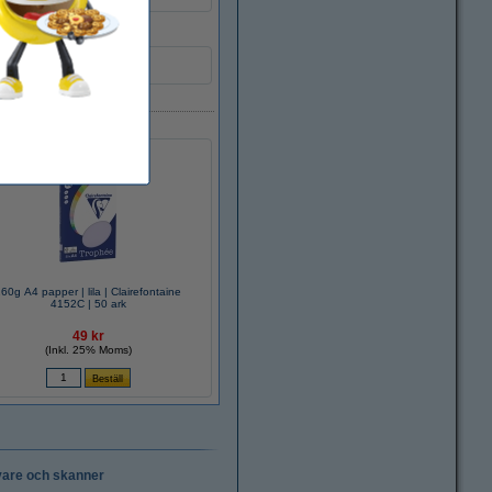
​​​​​​160g A4 papper | lila | Clairefontaine
4152C | 50 ark
49 kr
(Inkl. 25% Moms)
vare och skanner