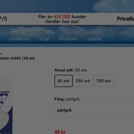
Kontakta oss
Blogg
Målarbilder
Topplista
er
efontaine 4168C | 50 ark
Antal ark:
50 ark
50 ark
250 ark
750 ark
Färg:
pärlgrå
pärlgrå
49 kr