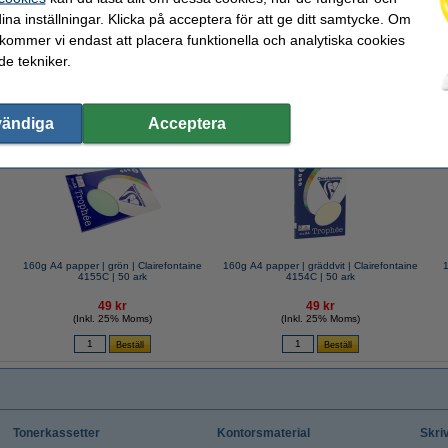
ina inställningar. Klicka på acceptera för att ge ditt samtycke. Om
 kommer vi endast att placera funktionella och analytiska cookies
e tekniker.
vändiga
Acceptera
valde ofta även dessa produkter!
e
160g A4 papper | grön | Clairefontaine
​​​​​​​160g A4 papper | gräddvit | Clairefontaine
​
4155C | 50 ark
4154C | 50 ark
49 kr
49 kr
(Inkl. 25% Moms)
(Inkl. 25% Moms)
Tonerkassetter
Kontorsmaterial
Skri