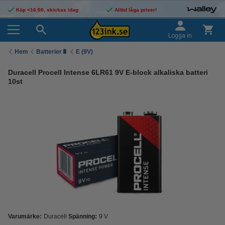
Köp <16:00, skickas idag
Alltid låga priser!
Logga in
Hem
Batterier🔋
E (9V)
Duracell Procell Intense 6LR61 9V E-block alkaliska batteri
10st
Varumärke:
Duracell
Spänning:
9 V