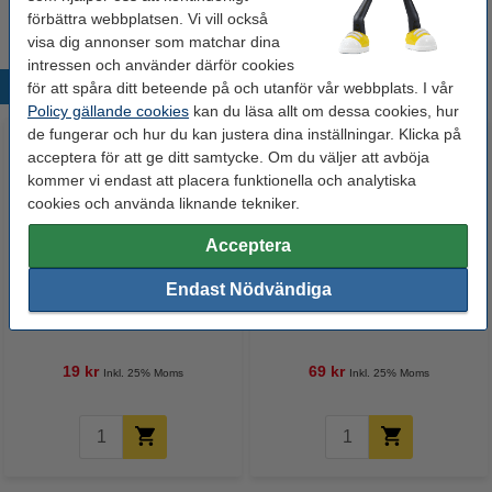
även som:
förbättra webbplatsen. Vi vill också
visa dig annonser som matchar dina
intressen och använder därför cookies
Populära produkter
för att spåra ditt beteende på och utanför vår webbplats. I vår
Policy gällande cookies
kan du läsa allt om dessa cookies, hur
de fungerar och hur du kan justera dina inställningar. Klicka på
acceptera för att ge ditt samtycke. Om du väljer att avböja
kommer vi endast att placera funktionella och analytiska
cookies och använda liknande tekniker.
Acceptera
Endast Nödvändiga
Rengöringsduk för
Duracell Procell CR2032
laserskrivare
Lithium knappcellsbatteri 5st
19 kr
69 kr
Inkl. 25% Moms
Inkl. 25% Moms