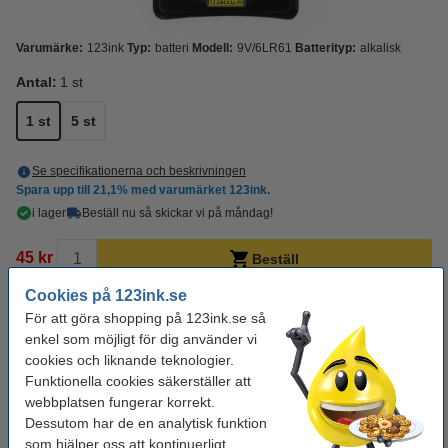
Varumärke:
123ink
Typ:
batteri
Modell:
9V/6LR61
Batterityp:
alkalisk
Antal:
1 st
1 st
5 st
Se specifikationerna och beskrivningen
Spara upp till
21,1%
med varumärket 123ink.
i lager
Beställ nu så skickar vi på måndag!
45 kr
Beställ
Cookies på 123ink.se
Behöver du fler?
För att göra shopping på 123ink.se så
enkel som möjligt för dig använder vi
Köp
5st
för endast
cookies och liknande teknologier.
195 kr
Funktionella cookies säkerställer att
webbplatsen fungerar korrekt.
Dessutom har de en analytisk funktion
Extra information
som hjälper oss att kontinuerligt
Batteriet benämns