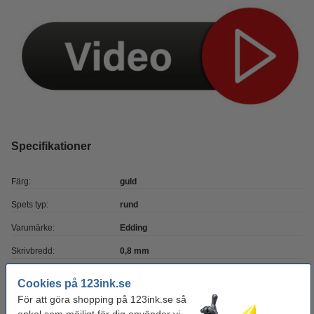
Specifikationer
Färg:
guld
Spets typ:
rund
Varumärke:
Edding
Skrivbredd:
0,8 mm
Påfyllningsbar:
nej
Cookies på 123ink.se
Nummer:
780
För att göra shopping på 123ink.se så
enkel som möjligt för dig använder vi