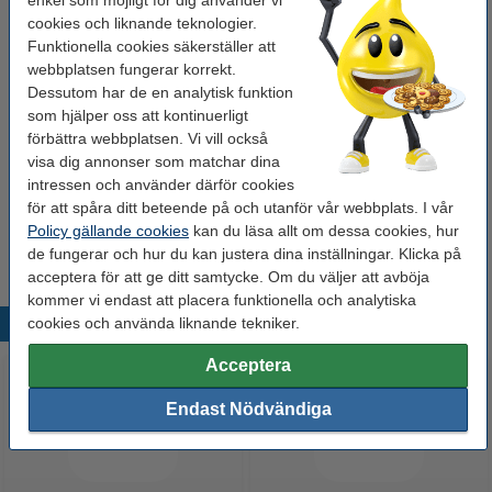
cookies och liknande teknologier.
Behöver du fler?
Funktionella cookies säkerställer att
webbplatsen fungerar korrekt.
Köp
10st
för endast
Dessutom har de en analytisk funktion
320 kr
som hjälper oss att kontinuerligt
förbättra webbplatsen. Vi vill också
Glöm inte att beställa!
visa dig annonser som matchar dina
intressen och använder därför cookies
Reservspets | Edding 780 | 10st
för att spåra ditt beteende på och utanför vår webbplats. I vår
85 kr
Policy gällande cookies
kan du läsa allt om dessa cookies, hur
de fungerar och hur du kan justera dina inställningar. Klicka på
acceptera för att ge ditt samtycke. Om du väljer att avböja
kommer vi endast att placera funktionella och analytiska
cookies och använda liknande tekniker.
Populära produkter
Acceptera
Endast Nödvändiga