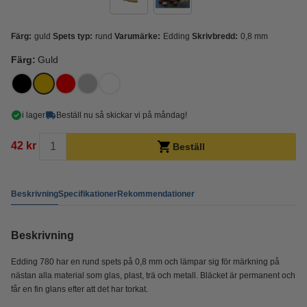
Färg:
guld
Spets typ:
rund
Varumärke:
Edding
Skrivbredd:
0,8 mm
Färg:
Guld
i lager
Beställ nu så skickar vi på måndag!
42 kr
Beställ
Beskrivning
Specifikationer
Rekommendationer
Beskrivning
Edding 780 har en rund spets på 0,8 mm och lämpar sig för märkning på
nästan alla material som glas, plast, trä och metall. Bläcket är permanent och
får en fin glans efter att det har torkat.