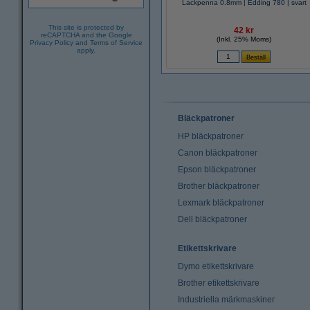
Lackpenna 0.8mm | Edding 780 | svart
This site is protected by
42 kr
reCAPTCHA and the Google
(Inkl. 25% Moms)
Privacy Policy
and
Terms of Service
apply.
Bläckpatroner
HP bläckpatroner
Canon bläckpatroner
Epson bläckpatroner
Brother bläckpatroner
Lexmark bläckpatroner
Dell bläckpatroner
Etikettskrivare
Dymo etikettskrivare
Brother etikettskrivare
Industriella märkmaskiner