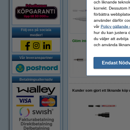
och liknande teknol
korrekt. Dessutom ha
förbättra webbplats
Köp
10st
för enda
320 kr
använder därför coo
vår
Policy gällande
Följ oss på sociala
hur du kan justera d
medier!
du väljer att avböja
Glöm inte att beställa!
och använda liknand
Reservspets | Eddi
Vår leveranspartner
Endast Nöd
85 kr
Betalningsalternativ
Kunder som gjort ett liknande köp 