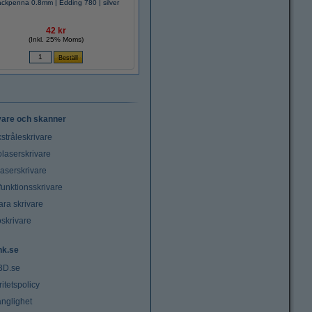
ckpenna 0.8mm | Edding 780 | silver
42 kr
(Inkl. 25% Moms)
vare och skanner
stråleskrivare
laserskrivare
laserskrivare
funktionsskrivare
ara skrivare
oskrivare
nk.se
3D.se
ritetspolicy
änglighet