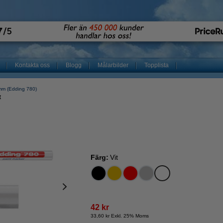
Kontakta oss
Blogg
Målarbilder
Topplista
mm (Edding 780)
t
Färg:
Vit
42 kr
33,60 kr Exkl. 25% Moms