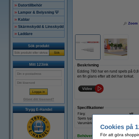
Datortillbehör
Lampor & Belysning 💡
Kablar
Zoom
Skärmskydd & Linsskydd
Laddare
Sök produkt
Sök
Mitt 123ink
Beskrivning
Edding 780 har en rund spets på 0,8 
en fin glans efter att det har torkat.
Glömt ditt lösenord?
Specifikationer
Trygg E-Handel
Färg:
vit
Spets typ:
rund
Varumärke:
Eddi
Cookies på 1
För att göra shoppi
Behöver du fler?