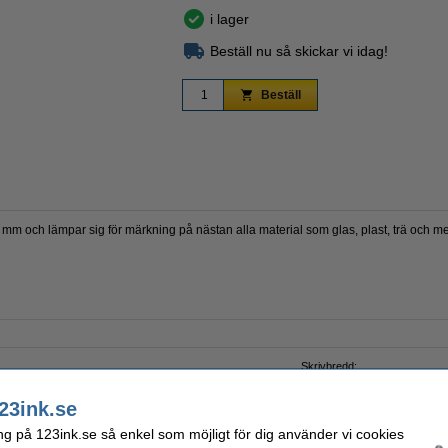
i lager
Beställ nu så skickar vi idag!
Zoom
Beställ
mm och lämpar sig för märkning på nästan alla material som glas, plast, trä och me
Skrivbredd:
Påfyllningsbar:
ng
Nummer:
23ink.se
ng på 123ink.se så enkel som möjligt för dig använder vi cookies