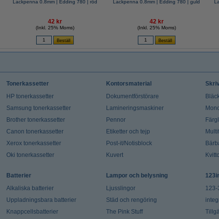
Lackpenna 0.8mm | Edding 780 | röd
Lackpenna 0.8mm | Edding 780 | guld
La
42 kr
42 kr
(Inkl. 25% Moms)
(Inkl. 25% Moms)
Tonerkassetter
Kontorsmaterial
Skri
HP tonerkassetter
Dokumentförstörare
Bläck
Samsung tonerkassetter
Lamineringsmaskiner
Mono
Brother tonerkassetter
Pennor
Färg
Canon tonerkassetter
Etiketter och tejp
Multi
Xerox tonerkassetter
Post-it/Notisblock
Bärb
Oki tonerkassetter
Kuvert
Kvitt
Batterier
Lampor och belysning
123i
Alkaliska batterier
Ljusslingor
123-
Uppladningsbara batterier
Städ och rengöring
integ
Knappcellsbatterier
The Pink Stuff
Tillg