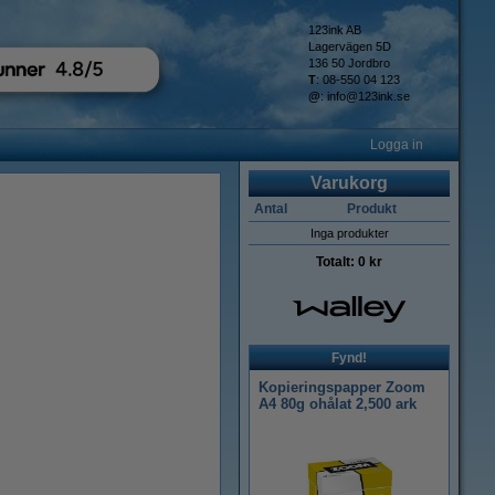
123ink AB
Lagervägen 5D
136 50 Jordbro
T
: 08-550 04 123
@
:
info@123ink.se
Logga in
Varukorg
Antal
Produkt
Inga produkter
Totalt:
0 kr
Fynd!
Kopieringspapper Zoom
A4 80g ohålat 2,500 ark