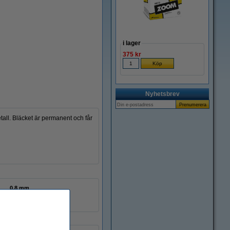
i lager
375 kr
Nyhetsbrev
tall. Bläcket är permanent och får
0,8 mm
nej
780