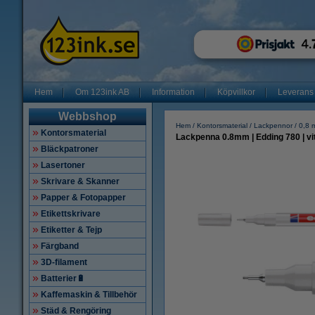
Hem
Om 123ink AB
Information
Köpvillkor
Leverans
Webbshop
Hem
Kontorsmaterial
Lackpennor
0,8 
Kontorsmaterial
Lackpenna 0.8mm | Edding 780 | vi
Bläckpatroner
Lasertoner
Skrivare & Skanner
Papper & Fotopapper
Etikettskrivare
Etiketter & Tejp
Färgband
3D-filament
Batterier🔋
Kaffemaskin & Tillbehör
Städ & Rengöring