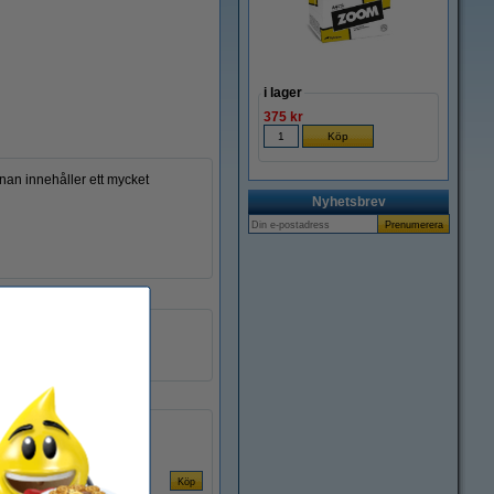
i lager
375 kr
nnan innehåller ett mycket
Nyhetsbrev
2 - 4 mm
nej
8750