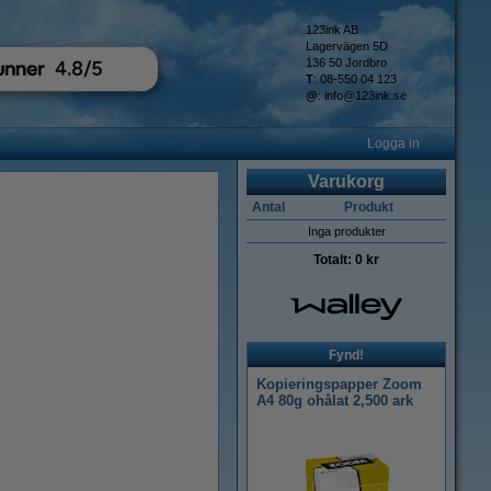
123ink AB
Lagervägen 5D
136 50 Jordbro
T
: 08-550 04 123
@
:
info@123ink.se
Logga in
Varukorg
Antal
Produkt
Inga produkter
Totalt:
0 kr
Fynd!
Kopieringspapper Zoom
A4 80g ohålat 2,500 ark