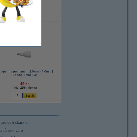
rkpenna permanent 2.0mm - 4.0mm |
Edding 8750 | vit
49 kr
(Inkl. 25% Moms)
vare och skanner
stråleskrivare