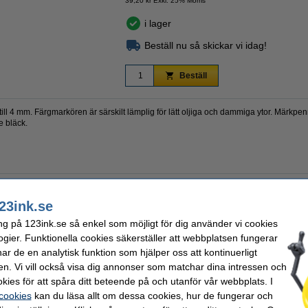
39,20 kr Exkl. 25% Moms
i lager
Beställ nu så skickar vi idag!
Beställ
ill 4 mm. Färgmarkören är särskilt lämplig för lätt oljiga och dammiga ytor. Märkpe
e bläck.
23ink.se
Skrivbredd:
Påfyllningsbar:
ng på 123ink.se så enkel som möjligt för dig använder vi cookies
ng
Nummer:
ogier. Funktionella cookies säkerställer att webbplatsen fungerar
r de en analytisk funktion som hjälper oss att kontinuerligt
en. Vi vill också visa dig annonser som matchar dina intressen och
kies för att spåra ditt beteende på och utanför vår webbplats. I
 cookies
kan du läsa allt om dessa cookies, hur de fungerar och
st