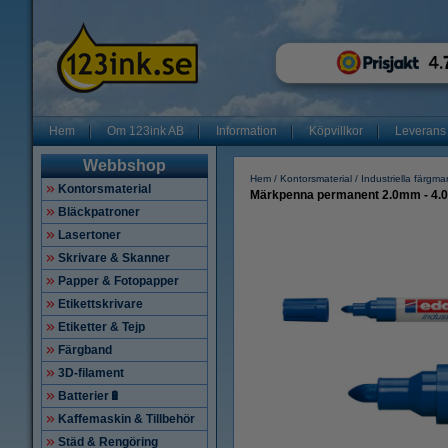
Hem
Om 123ink AB
Information
Köpvillkor
Leverans
Webbshop
Hem
Kontorsmaterial
Industriella färgma
Kontorsmaterial
Märkpenna permanent 2.0mm - 4.0m
Bläckpatroner
Lasertoner
Skrivare & Skanner
Papper & Fotopapper
Etikettskrivare
Etiketter & Tejp
Färgband
3D-filament
Batterier🔋
Kaffemaskin & Tillbehör
Städ & Rengöring