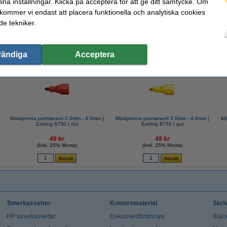
ina inställningar. Klicka på acceptera för att ge ditt samtycke. Om
 kommer vi endast att placera funktionella och analytiska cookies
e tekniker.
valde ofta även dessa produkter!
vändiga
Acceptera
Märkpenna permanent 2.0mm - 4.0mm |
Märkpenna permanent 2.0mm - 4.0mm |
Mä
Edding 8750 | röd
Edding 8750 | gul
49 kr
49 kr
(Inkl. 25% Moms)
(Inkl. 25% Moms)
Tonerkassetter
Kontorsmaterial
Skri
HP tonerkassetter
Dokumentförstörare
Bläck