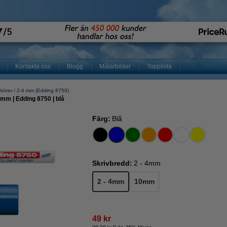
Kontakta oss
Blogg
Målarbilder
Topplista
rkörer
2-4 mm (Edding 8750)
m | Edding 8750 | blå
Färg:
Blå
Skrivbredd:
2 - 4mm
2 - 4mm
10mm
49 kr