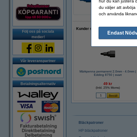
hur du kan justera d
du väljer att avböja
och använda liknand
Kunder som gjort ett liknande köp 
Följ oss på sociala
Endast Nöd
medier!
Vår leveranspartner
Märkpenna permanent 2.0mm - 4.0mm |
Edding 8750 | svart
Betalningsalternativ
49 kr
(Inkl. 25% Moms)
Bläckpatroner
HP bläckpatroner